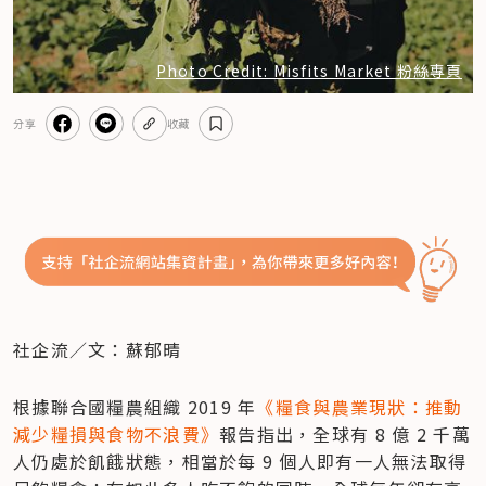
Photo Credit: Misfits Market 粉絲專頁
分享
收藏
社企流／文：蘇郁晴
根據聯合國糧農組織 2019 年
《糧食與農業現狀：推動
減少糧損與食物不浪費》
報告指出，全球有 8 億 2 千萬
人仍處於飢餓狀態，相當於每 9 個人即有一人無法取得