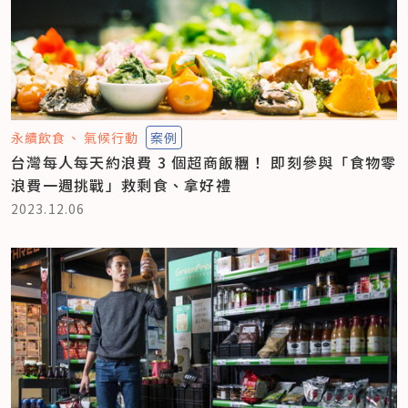
永續飲食
氣候行動
案例
台灣每人每天約浪費 3 個超商飯糰！ 即刻參與「食物零
浪費一週挑戰」救剩食、拿好禮
2023.12.06