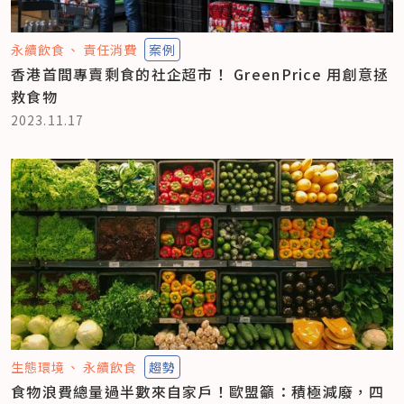
永續飲食
責任消費
案例
香港首間專賣剩食的社企超市！ GreenPrice 用創意拯
救食物
2023.11.17
生態環境
永續飲食
趨勢
食物浪費總量過半數來自家戶！歐盟籲：積極減廢，四