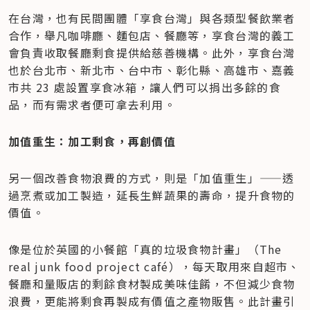
​在台灣，也有民間團體「享食台灣」與各類型餐飲業者
合作，舉凡咖啡廳、麵包店、餐廳等，享食台灣的義工
會負責收取餐廳剩食提供給慈善機構。此外，享食台灣
也於台北市、新北市、台中市、彰化縣、高雄市、嘉義
市共 23 處設置享食冰箱，讓人們可以捐出多餘的食
品，而有需求者便可拿去利用。
加值重生：加工剩食，再創價值
另一個改善食物浪費的方式，則是「加值重生」——透
過烹煮或加工製造，延長生鮮蔬果的壽命，提升食物的
價值。
像是位於英國的小餐館「真的垃圾食物計畫」（The 
real junk food project café），每天取用來自超市、
餐廳和量販店的剩餘食材製成美味佳餚，不但減少食物
浪費，更能將剩食再製成有價值之產物販售。此計畫引