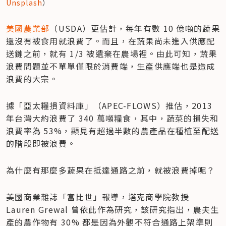
Unsplash
）
美國農業部
（USDA）更估計，每年有數 10 億噸的蔬果
還沒有被食用就浪費了。而且，在蔬果尚未進入供應配
送鏈之前，就有 1/3 被遺棄在農場裡。由此可知，蔬果
浪費問題並不單單僅限於消費端，生產供應端也是造成
浪費的大宗。
據「亞太糧損資料庫」（APEC-FLOWS）推估，2013 
年台灣大約浪費了 340 萬噸糧食，其中，蔬菜的損失和
浪費率為 53%，顯見有超過半數的農產品在種植至配送
的階段即被浪費。
為什麼有那麼多蔬果在抵達通路之前，就被浪費掉呢？
美國商業雜誌「富比世」報導，塔克商學院教授 
Lauren Grewal 曾依此作為研究，該研究指出，農夫生
產的農作物有 30% 都是因為外觀不符合通路上架準則