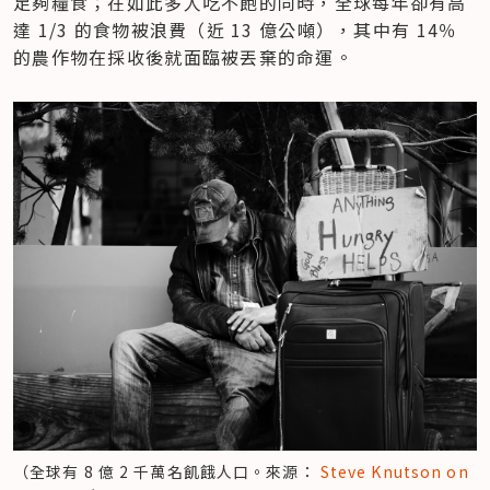
足夠糧食；在如此多人吃不飽的同時，全球每年卻有高
達 1/3 的食物被浪費（近 13 億公噸），其中有 14％ 
的農作物在採收後就面臨被丟棄的命運。
（全球有 8 億 2 千萬名飢餓人口。來源： 
Steve Knutson on 