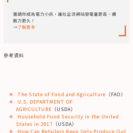
邀請你成為電力小兵，讓社企流網站發電量更高、續
航力更久！

→
了解更多
參考資料
The State of Food and Agriculture
（FAO）
U.S. DEPARTMENT OF 
AGRICULTURE
（USDA）
Household Food Security in the United 
States in 2017
（USDA）
How Can Retailers Keep Ugly Produce Out 