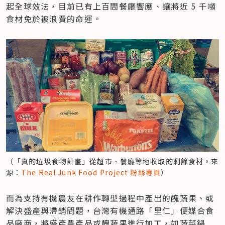
起全球效法，目前已有上百間餐廳響應、讓將近 5 千噸
食材免於被浪費的命運。
（「真的垃圾食物計畫」從超市、餐廳等地收取的剩餘食材。來
源：
The Real Junk Food Project 粉絲專頁
）
​而為支持有機農友在耕作轉型過程中產出的醜蔬果、或
解決盛產與滯銷問題，台灣有機通路「里仁」便媒合食
品廠商，將盛產農產品或醜蔬果進行加工，如蔬菜鍋