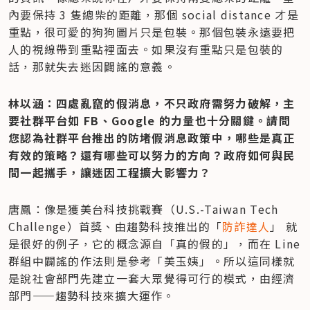
內要保持 3 隻總柴的距離，那個 social distance 才是
重點，很可愛的狗狗圖片只是包裝。那個包裝永遠要把
人的視線帶到重點裡面去。如果沒有重點只是包裝的
話，那就失去迷因闢謠的意義。
林以涵：四處亂竄的假消息，不只政府需努力破解，主
要社群平台如 FB、Google 的力量也十分關鍵。請問
您認為社群平台推出的防堵假消息政策中，哪些是真正
有效的策略？還有哪些可以努力的方向？政府如何與民
間一起攜手，讓迷因工程擴大影響力？
唐鳳：像是獲美台科技挑戰賽（U.S.-Taiwan Tech 
Challenge）首獎、由趨勢科技推出的「
防詐達人
」 就
是很好的例子，它的概念源自「真的假的」，而在 Line 
群組中闢謠的作法則是參考「美玉姨」。所以這同樣就
是說社會部門先建立一套大眾覺得可行的模式，由經濟
部門——趨勢科技來擴大運作。