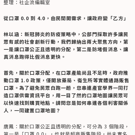
整理：社企流編輯室
從口罩 0.0 到 4.0，由民間開需求，讓政府變「乙方」
林以涵：新冠肺炎的防疫策略中，公部門採取許多讓民
眾有感的社會創新行動，我們歸納出兩大聚焦方向，第
一是讓口罩公正且透明的分配，第二是防堵假消息、讓
真消息跑得比假消息更快。
首先，關於口罩分配，在口罩產能尚且不足時，政府推
動口罩 1.0 政策，僅開放藥局、衛生所等實體通路販售
口罩。為了避免民眾白跑一趟，您串連產官學界一同打
造口罩供需資訊平台，用一目了然的口罩地圖讓民眾可
以快速找到購買地點。請問您是如何串連各個利害關係
人，一同建置口罩地圖？
唐鳳：關於口罩公正且透明的分配，可分為 3 個階段，
第一是「口罩 0.0」，也就是超商販售階段，尚未實名