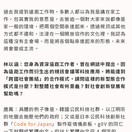
過去我提到遠距工作時，多數人都以為我是講在家工
作，但其實我的意思是，去營造一個對大家來說都像是
家一般的環境，把兩個空間串連起來，透過視訊或其他
方式都不違和，沈浸在一個開放協作的文化裡。我認為
這種沒有主會場、而是將各個點串連起來的形態，未來
將會變成主流。
林以涵：您身為資深遠距工作者，曾在網誌中提出，因
為遠距工作而衍生出的視訊會議等科技應用，將能達到
「跨國社會團結」的合作模式。請問這樣的新型態合作
模式是什麼？對整體社會有何意義？對社會創新發展有
幫助嗎？
唐鳳：具體的例子像是，韓國公民科技社群，以江明宗
的地圖去施壓他們的政府；又或是日本公民科技創新社
群「
Code for Japan
」製作疫情儀表板，g0V 的同仁
一下就翻成繁體中文，但站上繁體中文這 4 個字的