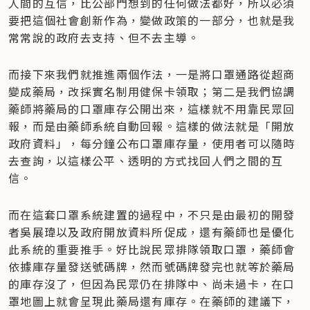
人間的互信，比公部門想到的任何做法都好，所以必須
要把這個社會創新作為，變做政策的一部分，也就是我
常常說的政府去支持、但不去主導。
而接下來我們就推進兩個作法，一是將口罩通路從超商
變成藥局，改採實名制用健保卡領取；第二是我們協調
藥師將藥局的口罩庫存公開出來，這樣就不用靠民眾回
報，而是由藥師系統自動回報。這樣的做法就是「開放
政府資料」，每分鐘公布口罩庫存量，使用者可以隨時
去查詢，以這樣公平、透明的方式找回人們之間的互
信。
而在這套口罩系統建置的過程中，不只是由最初的開發
者吳展瑋以及政府開放資料所促成，還有藥師也是優化
此系統的重要推手。好比說民眾排隊領取口罩，藥師會
依據庫存量發送號碼牌，然而號碼牌發完也就等於藥局
的庫存沒了，但因為民眾仍在排隊中、尚未過卡，在口
罩地圖上就會呈現此藥局還有庫存。在藥師的建議下，