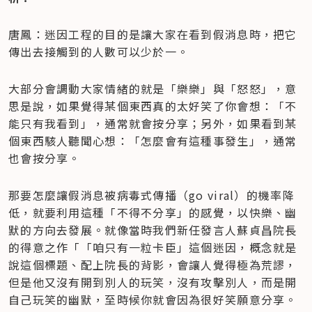
唐鳳：迷因工程的目的是讓大家在看到假消息時，把它
傳出去接觸到的人數可以少於一。
大部分會調動大家情緒的就是「樂樂」與「怒怒」，意
思是說，如果覺得某個東西真的太好笑了你會想：「不
能只有我看到」，通常就會按分享；另外，如果看到某
個東西駭人聽聞心想：「怎麼會有這種事發生」，通常
也會按分享。
那要怎麼讓假消息被病毒式傳播（go viral）的機率降
低，就要利用這種「不得不分享」的感覺，以快樂、幽
默的方向去發展。就像當時我們新任發言人蘇貞昌院長
的得意之作「「咱只有一粒卡臣」這個迷因，概念就是
說這個標題、配上院長的背影，會讓人覺得極為荒謬，
但是他又沒有開到別人的玩笑，沒有攻擊別人，而是開
自己玩笑的幽默，至時候你就會因為很好笑願意分享。