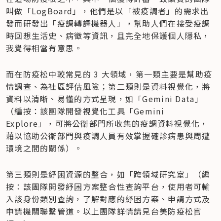
叫做「LogBoard」，他們是以「被疫調者」的需求出
發而研發出「疫調轉譯機器人」，幫助人們在接受疫調
時回想生活史、病徵等資訊，且完全地保護個人隱私，
我覺得相當有意思。
而在防疫松中較常見的 3 大領域，第一類主要是幫助疫
情調查、為社區評估風險；第二類則是資料視覺化，將
資料以清晰、易懂的方式呈現，如「Gemini Data」
（編按：該團隊開發視覺化工具「Gemini 
Explore」，可將公衛部門所收集的疫調資料視覺化，
藉以協助公衛部門與疫調人員有效掌握確診病患與周遭
環境之間的關係）。
第三類則是紓困資源的整合，如「跨領域研究室」（編
按：該團隊開發紓困方案整合性查詢平台，使用者可輸
入該身份類別查詢，了解對應的紓困方案、申請方式及
申請機關聯繫管道。以上團隊詳情請見台美防疫松官