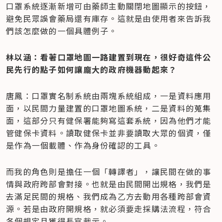
口罩系統逐漸新增可由藥師主動關閉地圖顯示的按鈕，
避免民眾誤會藥局還有庫存。這就是由使用者來告訴我
們該怎麼做的一個具體例子。
林以涵：看著口罩地圖一路建置到現在，很好奇這件公
民先行的點子如何讓龐大的政府機器動起來？
唐鳳：口罩實名制系統由兩塊系統組成，一是資料應用
面，以民間力量建置的口罩地圖系統，二是資料的蒐集
面，這部分只有健保署能夠寫這套系統，因為他們才能
管健保卡資料。讀取健保卡並非要讀取大眾的個資，僅
是作為一個載體、作為身份確認的工具。
而我的角色則是擔任一個「轉譯者」，讓民間在做的事
情與政府跨部會對接。也就是由民間開出規格，我們是
去滿足民間的規格、我們成為乙方去動用各種跨部會資
源。若是由政府開規格，就必須要走採購法流程，符合
各個規定且獲得長官裁示。