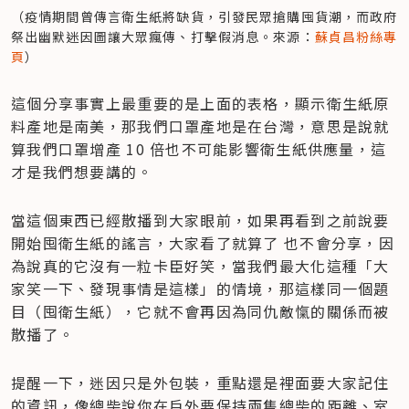
（疫情期間曾傳言衛生紙將缺貨，引發民眾搶購囤貨潮，而政府
祭出幽默迷因圖讓大眾瘋傳、打擊假消息。來源：
蘇貞昌粉絲專
頁
）
這個分享事實上最重要的是上面的表格，顯示衛生紙原
料產地是南美，那我們口罩產地是在台灣，意思是說就
算我們口罩增產 10 倍也不可能影響衛生紙供應量，這
才是我們想要講的。
當這個東西已經散播到大家眼前，如果再看到之前說要
開始囤衛生紙的謠言，大家看了就算了 也不會分享，因
為說真的它沒有一粒卡臣好笑，當我們最大化這種「大
家笑一下、發現事情是這樣」的情境，那這樣同一個題
目（囤衛生紙），它就不會再因為同仇敵愾的關係而被
散播了。
提醒一下，迷因只是外包裝，重點還是裡面要大家記住
的資訊，像總柴說你在戶外要保持兩隻總柴的距離、室