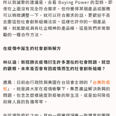
所以我誠摯的建議是，去看 Buying Power 的型錄，即
使在上面沒有完全符合需求，但你覺得某個產品或服務
可以稍微調整一下，就可以符合需求的話，更歡迎不吝
去跟這些社會創新組織洽談。這樣也許你的一個產品
線，就能變成具有社企精神的產品線，這是我們非常鼓
勵的一種合作方法。
在疫情中誕生的社會創新解方
林以涵：新冠肺炎疫情衍生許多潛在的社會問題，就您
的觀察，未來是否會有因疫情而生的社會創新組織？
唐鳳：日前由行政院與美國在台協會主辦的「
台美防疫
松
」，就是請大家在疫情衝擊下，集思廣益解決新興的
問題，包含怎麼樣過度到疫後的新生活、或是如何降低
前線人員的負擔等等。
在這場防疫松之中，其中一個獲得評審一致讚賞的團隊