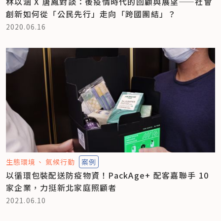
林以涵 X 唐鳳對談：後疫情時代的回顧與展望——社會
創新如何從「公民先行」走向「跨國團結」？
2020.06.16
生態環境
氣候行動
案例
以循環包裝配送防疫物資！PackAge+ 配客嘉聯手 10
家企業，力挺新北家庭照顧者
2021.06.10