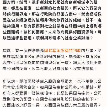
困方案，然而，很多新創尤其是社會創新領域中的組
織，都是在回應一些新興的社會趨勢，所以它的行業有
時候很難界定。那在行政院的紓困方案中，就會變成像
是在做永續旅遊的這種非傳統旅行社的組織，就不一定
能夠適用。您有觀察到社企創業者在紓困申請上遇到哪
些困難嗎？該如何因應？未來政府提供紓困資源時，可
以透過哪些管道，順利與有需求的社會企業對接？
唐鳳：有一個辦法就是
國發基金認購特別股
的計畫，簡
單來講就運用公司法新創辦的概念，就是股份有限公司
現在也可以像以前的閉鎖型公司一樣，讓人入股但不影
響公司的使命，因為入股人只有股權、沒有決策權。
所以說，即使國發基金入股的金額很大，也不用擔心公
司會變成國營企業。如果因為疫情公司多少有賺錢，那
所有人都受惠一點這樣很棒；但是如果因為疫情，公司
受到很大的影響，在國發基金特別股認購的機制下，一
方面能多少紓困、另一方面因為這個方案是屬於投資，