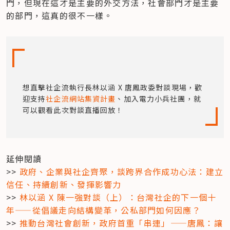
門，但現在這才是主要的外交方法，社會部門才是主要
的部門，這真的很不一樣。
想直擊社企流執行長林以涵 X 唐鳳政委對談現場，歡
迎支持
社企流網站集資計畫
、加入電力小兵社團，就
可以觀看此次對談直播回放！
延伸閱讀

>>
 政府、企業與社企齊聚，談跨界合作成功心法：建立
信任、持續創新、發揮影響力
>> 
林以涵 X 陳一強對談（上）：台灣社企的下一個十
年——從倡議走向結構變革，公私部門如何因應？
>> 
推動台灣社會創新，政府首重「串連」——唐鳳：讓