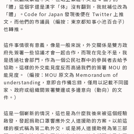
「體」這個字還是漢字「体」沒有翻到，我就補位改為
「體」。Code for Japan 發現後便在 Twitter 上推
文，而他們的市議員（編按：東京都知事小池百合子）
也轉推。
這件事情很有意義，像是一般來說，外交關係是雙方政
府先簽署一些協議才會一起合作，而現在完全不是，我
是透過社會部門，作為一個公民社群中的參與者去給予
協助。這樣的外交能見度反而高過我們的簽署 MOU 的
能見度。（編按：MOU 原文為 Memorandum of 
understanding，意即合作備忘錄，僅用以記載不同國
家、政府或組織間簽署雙邊或多邊意向（動向）的文
件。）
這是一個嶄新的情況，這也是為什麼我後來被這個經驗
啟發，發起捐助口罩響應外交人道援助的方案。以前這
樣的模式稱為第二軌外交，或是將人道援助視為第三部