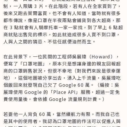
制，一人限購 3 片。在此階段，若有人在全家買到了，
後來又跑去萊爾富買，也不會有人知道，當時就有很多
都市傳說，像是口罩在半夜兩點會鋪貨到各大超商，那
在 3 點就會有人騎摩托車一家一家找，到了早上 6 點超
商就貼出售完的標示，如此就造成很多人買不到口罩，
人與人之間的猜忌、不信任感便油然而生。
在此背景下，一位民間的工程師吳展瑋（Howard），
便寫了「口罩地圖」，原本只是想讓身邊的親友回報超
商的口罩銷售狀況，但很不幸地（對我們來說是很幸運
地），這個地圖被分享出去，湧入上千流量，吳展瑋吃
個飯回來就發現自己欠了 Google 60 萬。（編按：吳
展瑋使用 Google 的「Place API」服務，超過一定免
費使用量後，會依據 Google 流量規則計費。）
若要他一人背負 60 萬，當然續航力有限，而我自己也
是其中的使用者，我認為口罩地圖的作法可以促進人與