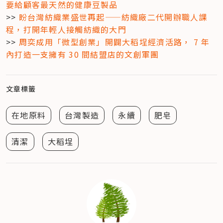
要給顧客最天然的健康豆製品
>> 
盼台灣紡織業盛世再起——紡織廠二代開辦職人課
程，打開年輕人接觸紡織的大門
>> 
周奕成用「微型創業」開闢大稻埕經濟活路， 7 年
內打造一支擁有 30 間結盟店的文創軍團
文章標籤
在地原料
台灣製造
永續
肥皂
清潔
大稻埕