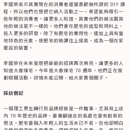
李國榮表示其實現在的消費者還蠻喜歡做所謂的 DIY 課
程，所以他們也想把它納入活動之一，希望能夠吸引一
些年輕的消費者。讓更多人知道，其實他們的做法跟其
他的做法是不一樣的，他們會在肥皂的造型和用料上，
投入更多的研發，除了有肥皂的實用性，還加上具有當
地特色的元素，使肥皂的格調往上提高，成為一個在家
擺設的裝置。
李國榮在未來是想把爺爺的招牌再次擦亮，讓更多的人
知道大春煉皂。今年是大春煉皂 70 週年，他們正在策
劃相關活動，詳情未能公開，給大家賣個關子。
採訪側記
一個理工男生轉行到品牌經營是一件難事，尤其背上店
內 70 年歷史的品牌，要兼顧過去的長處也要有創新的
想法。肥皂要融入年輕人的生活本已不易，但他卻明白
品牌的起源有多麼重要，把起源融入皂裏，非一意孤行