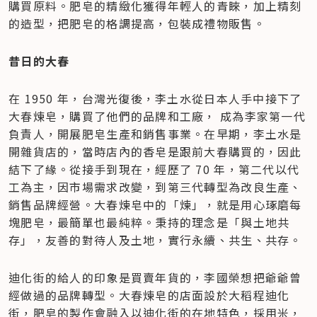
購買原料。肥皂的精緻化獲得年輕人的青睞，加上精刻
的造型，把肥皂的格調提高，包裝成禮物販售。
昔日的大春
在 1950 年，台灣光復後，李土水從日本人手中接下了
大春煉皂，購買了他們的品牌和工廠， 成為李家第一代
負責人，開展肥皂生產和銷售事業。在早期，李土水是
開雜貨店的，當時店內的香皂是跟前大春購買的，因此
結下了緣。從接手到現在，經歷了 70 年，第二代以代
工為主，因市場需求改變，到第三代轉型為改良生產、
銷售品牌經營。大春煉皂中的「煉」，就是用心琢磨每
塊肥皂，最簡單也最純粹。秉持的理念是「與土地共
存」，友善的對待人及土地，實行永續、共生、共存。
迪化街的給人的印象是買賣年貨的，李國榮想把爺爺曾
經做過的品牌轉型。大春煉皂的店面設於大稻程迪化
街，肥皂的製作會融入以迪化街的在地特色，採用米，