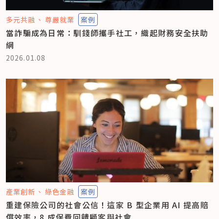
多元共融
尊嚴就業
案例
當詐騙成為日常：馴錢師攜手社工，織起財務安全扶助
網
2026.01.08
產業創新
綠色金融
案例
重建保險公司的社會公信！這家 B 型企業用 AI 提高賠
償效率，8 成保費回饋顧客與社會