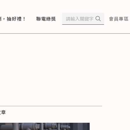
測，抽好禮！
聯電綠獎
會員專區
文章