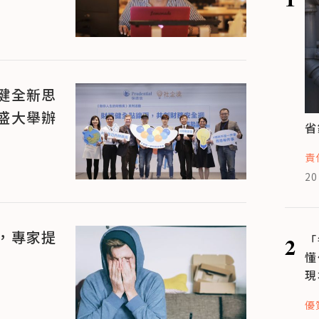
健全新思
盛大舉辦
省
責
20
，專家提
2
「
懂
現
優