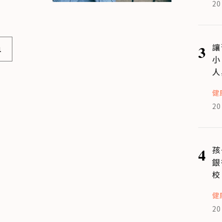
20
3
讓
1
小
人
健
20
4
孩
銀
校
健
20