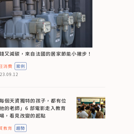
錢又減碳，來自法國的居家節能小撇步！
任消費
案例
23.09.12
每個天資獨特的孩子，都有位
他的老師」6 部電影走入教育
場，看見改變的起點
質教育
趨勢