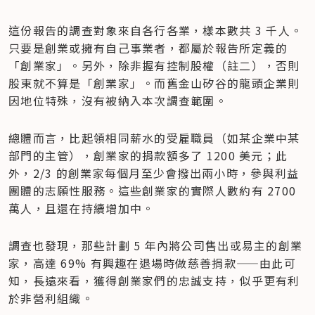
這份報告的調查對象來自各行各業，樣本數共 3 千人。
只要是創業或擁有自己事業者，都屬於報告所定義的
「創業家」。另外，除非握有控制股權（註二），否則
股東就不算是「創業家」。而舊金山矽谷的龍頭企業則
因地位特殊，沒有被納入本次調查範圍。
總體而言，比起領相同薪水的受雇職員（如某企業中某
部門的主管），創業家的捐款額多了 1200 美元；此
外，2/3 的創業家每個月至少會撥出兩小時，參與利益
團體的志願性服務。這些創業家的實際人數約有 2700 
萬人，且還在持續增加中。
調查也發現，那些計劃 5 年內將公司售出或易主的創業
家，高達 69% 有興趣在退場時做慈善捐款——由此可
知，長遠來看，獲得創業家們的忠誠支持，似乎更有利
於非營利組織。