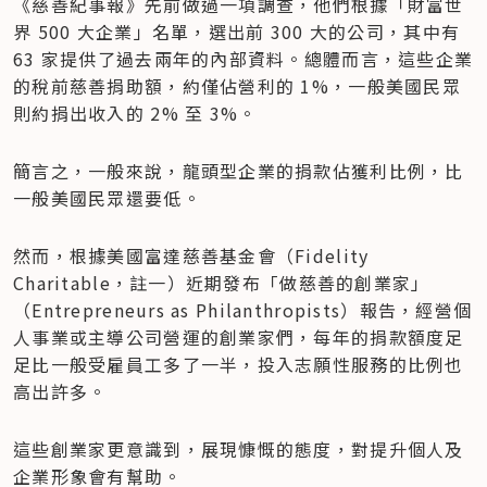
《慈善紀事報》先前做過一項調查，他們根據「財富世
界 500 大企業」名單，選出前 300 大的公司，其中有 
63 家提供了過去兩年的內部資料。總體而言，這些企業
的稅前慈善捐助額，約僅佔營利的 1%，一般美國民眾
則約捐出收入的 2% 至 3%。
簡言之，一般來說，龍頭型企業的捐款佔獲利比例，比
一般美國民眾還要低。
然而，根據美國富達慈善基金會（Fidelity 
Charitable，註一）近期發布「做慈善的創業家」
（Entrepreneurs as Philanthropists）報告，經營個
人事業或主導公司營運的創業家們，每年的捐款額度足
足比一般受雇員工多了一半，投入志願性服務的比例也
高出許多。
這些創業家更意識到，展現慷慨的態度，對提升個人及
企業形象會有幫助。