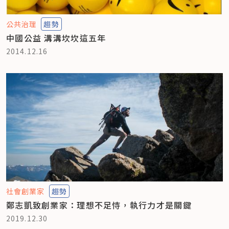
公共治理
趨勢
中國公益 溝溝坎坎這五年
2014.12.16
社會創業家
趨勢
鄭志凱致創業家：理想不足恃，執行力才是關鍵
2019.12.30