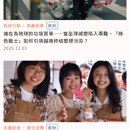
氣候行動
尊嚴就業
案例
誰在為地球的垃圾買單——當全球減塑陷入兩難，「綠
色戰士」如何引領越南終結塑膠污染？
2025.12.03
永續飲食
責任消費
案例