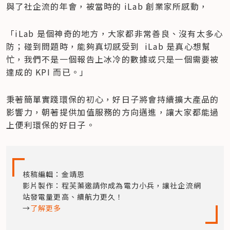
與了社企流的年會，被當時的 iLab 創業家所感動，
「iLab 是個神奇的地方，大家都非常善良、沒有太多心
防；碰到問題時，能夠真切感受到  iLab 是真心想幫
忙，我們不是一個報告上冰冷的數據或只是一個需要被
達成的 KPI 而已。」
秉著簡單實踐環保的初心，好日子將會持續擴大產品的
影響力，朝著提供加值服務的方向邁進，讓大家都能過
上便利環保的好日子。
核稿編輯：金靖恩

影片製作：程芙蕖邀請你成為電力小兵，讓社企流網
站發電量更高、續航力更久！

→
了解更多