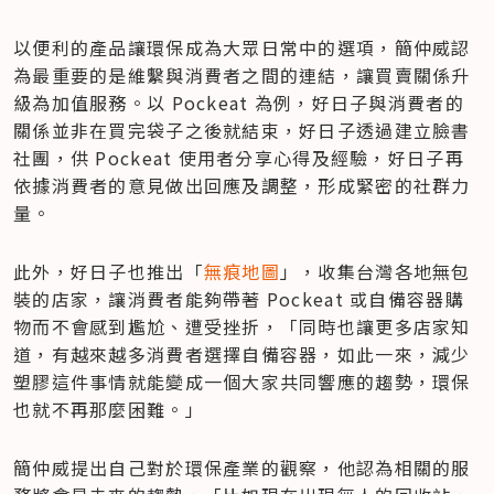
以便利的產品讓環保成為大眾日常中的選項，簡仲威認
為最重要的是維繫與消費者之間的連結，讓買賣關係升
級為加值服務。以 Pockeat 為例，好日子與消費者的
關係並非在買完袋子之後就結束，好日子透過建立臉書
社團，供 Pockeat 使用者分享心得及經驗，好日子再
依據消費者的意見做出回應及調整，形成緊密的社群力
量。
此外，好日子也推出「
無痕地圖
」，收集台灣各地無包
裝的店家，讓消費者能夠帶著 Pockeat 或自備容器購
物而不會感到尷尬、遭受挫折，「同時也讓更多店家知
道，有越來越多消費者選擇自備容器，如此一來，減少
塑膠這件事情就能變成一個大家共同響應的趨勢，環保
也就不再那麼困難。」
簡仲威提出自己對於環保產業的觀察，他認為相關的服