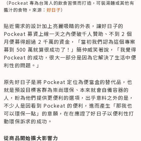
（Pockeat 專為台灣人的飲食習慣而打造，可裝湯麵或其他有
醬汁的食物。來源：
好日子
）
貼近需求的設計加上亮麗吸睛的外表，讓好日子的 
Pockeat 募資上線一天之內便破千人贊助、不到 2 個
月便募得超過 2 千萬的資金，「當初我們認為這個專案
募到 500 萬就算很成功了！」簡仲威笑著說，「我覺得 
Pockeat 的成功，很大一部分是因為它解決了生活中便
利性的問題。」
原先好日子是將 Pockeat 定位為便當盒的替代品，也
就是預設目標客群為崇尚環保、本來就會自備容器的
人，盼為他們提供更便利的選項，出乎意料之外的是，
不少人是因看到 Pockeat 的便利，進而產生「那我也
可以環保一點」的意願，在在應證了好日子以便利性打
動環保訴求的成功。
從商品開始擴大影響力