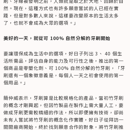
刷、牙線被發明之前，人類就是取之於大地、回歸於自
然。現在，這種方式也有許多願意嘗試的人已經在實
踐，但是對多數人來說，這樣要改變原本的生活太多
了，也就不會成為大眾的選項。」
美好的一天，就從可 100% 自然分解的牙刷開始
要讓環保成為生活中的選項，好日子列出 3、 40 個生
活所需品，評估自身的能力及可行性之後，推出的第一
個商品是零塑化劑、可 100% 自然分解的竹牙刷，「牙
刷還有一個象徵意義是，每個人一天之初會使用的第一
個用品。」
簡仲威表示，牙刷算是比較規格化的產品，當初竹牙刷
的概念才剛興起，但因竹製品在製作上需大量人工，要
做成牙刷更需較精細的作法，所以即便擁有技術，卻尚
未有人嘗試將竹牙刷的概念化作實體，好日子從拜訪一
間間廠商開始，終於找到願意合作的對象，將竹牙刷推