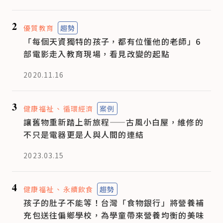
2
優質教育
趨勢
「每個天資獨特的孩子，都有位懂他的老師」6
部電影走入教育現場，看見改變的起點
2020.11.16
3
健康福祉
循環經濟
案例
讓舊物重新踏上新旅程——古風小白屋，維修的
不只是電器更是人與人間的連結
2023.03.15
4
健康福祉
永續飲食
趨勢
孩子的肚子不能等！台灣「食物銀行」將營養補
充包送往偏鄉學校，為學童帶來營養均衡的美味