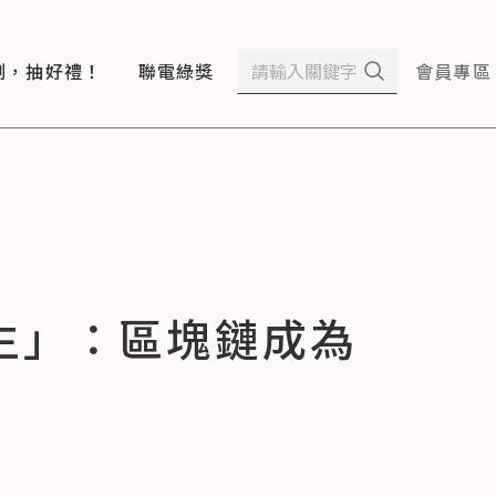
測，抽好禮！
聯電綠獎
會員專區
生」：區塊鏈成為