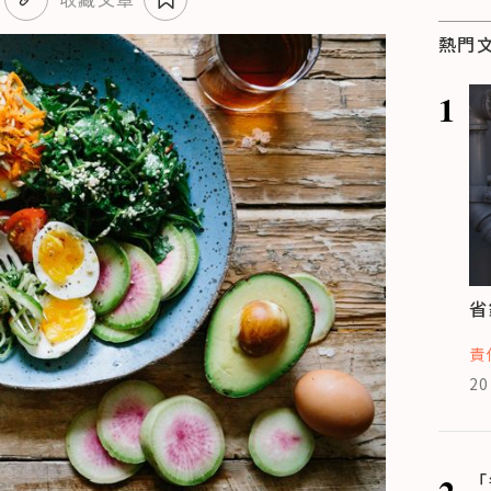
熱門
1
省
責
20
2
「