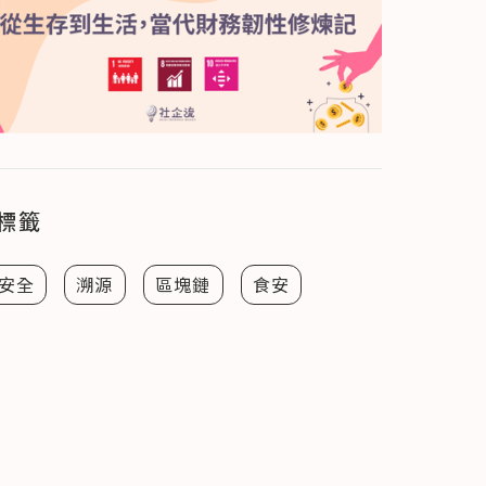
標籤
安全
溯源
區塊鏈
食安