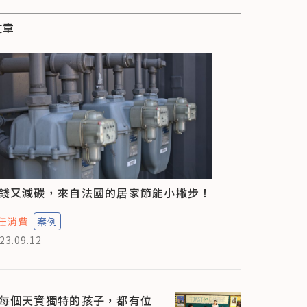
文章
錢又減碳，來自法國的居家節能小撇步！
任消費
案例
23.09.12
每個天資獨特的孩子，都有位