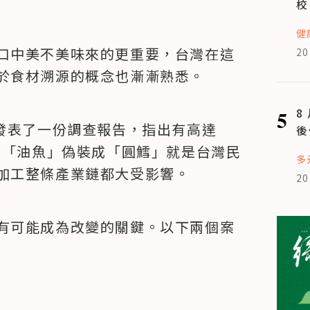
校
健
口中美不美味來的更重要，台灣在這
20
於食材溯源的概念也漸漸熟悉。
5
8
a 發表了一份調查報告，指出有高達 
後
用「油魚」偽裝成「圓鱈」就是台灣民
多
加工整條產業鏈都大受影響。
20
有可能成為改變的關鍵。以下兩個案