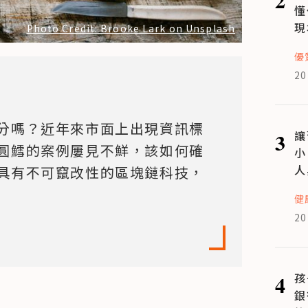
懂
現
Photo Credit: Brooke Lark on Unsplash
優
20
分嗎？近年來市面上出現資訊標
3
讓
圓鱈的案例屢見不鮮，該如何確
小
人
具有不可竄改性的區塊鏈科技，
健
20
4
孩
銀