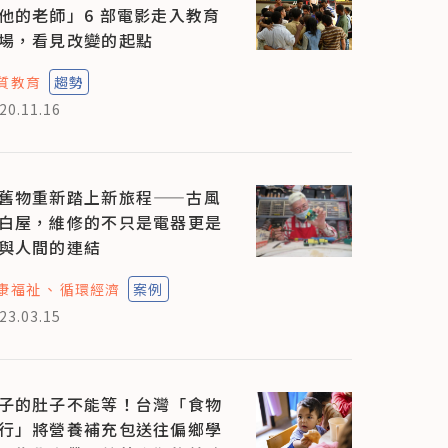
他的老師」6 部電影走入教育
場，看見改變的起點
質教育
趨勢
20.11.16
舊物重新踏上新旅程——古風
白屋，維修的不只是電器更是
與人間的連結
康福祉
循環經濟
案例
23.03.15
子的肚子不能等！台灣「食物
行」將營養補充包送往偏鄉學