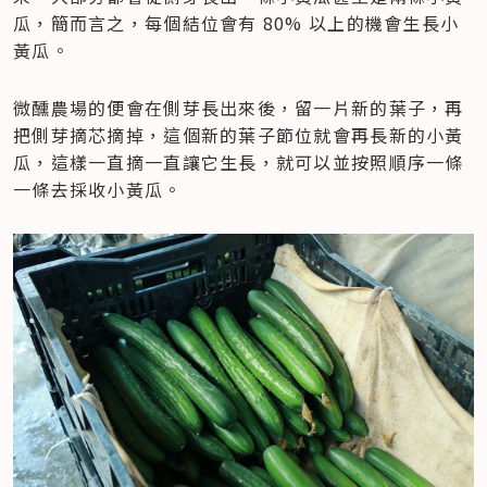
瓜，簡而言之，每個結位會有 80% 以上的機會生長小
黃瓜。
微醺農場的便會在側芽長出來後，留一片新的葉子，再
把側芽摘芯摘掉，這個新的葉子節位就會再長新的小黃
瓜，這樣一直摘一直讓它生長，就可以並按照順序一條
一條去採收小黃瓜。