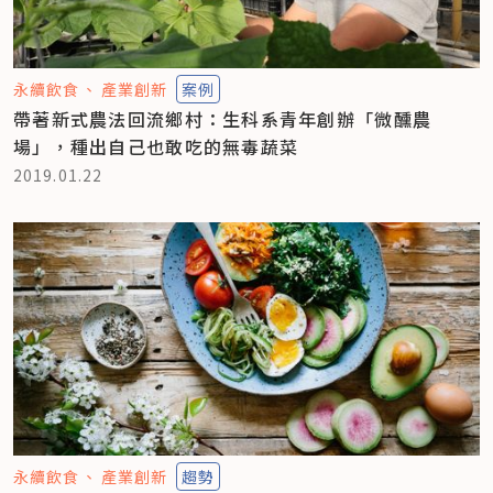
永續飲食
產業創新
案例
帶著新式農法回流鄉村：生科系青年創辦「微醺農
場」，種出自己也敢吃的無毒蔬菜
2019.01.22
永續飲食
產業創新
趨勢