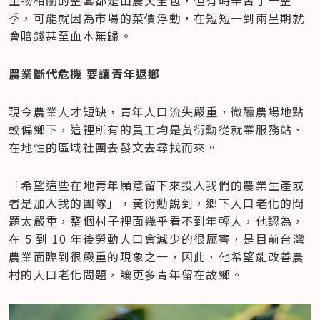
生物相關的整套都是由農夫全包，但有時辛苦了一整
季，可能就因為市場的菜價浮動，在短短一到兩星期就
會賠錢甚至血本無歸。
農業斷代危機 要讓青年返鄉
現今農業人才短缺，青年人口流失嚴重，微醺農場地點
較偏鄉下，這裡所有的員工均是黃衍勳從就業服務站、
在地性的區域社團去發文去尋找而來。
「希望這些在地青年願意留下來投入我們的農業生產或
者是加入我的團隊」，黃衍勳說到，鄉下人口老化的問
題太嚴重，整個村子裡面幾乎看不到年輕人，他認為，
在 5 到 10 年後勞動人口會減少的很厲害，是目前台灣
農業面臨到很嚴重的現象之一，因此，他希望能改善農
村的人口老化問題，讓更多青年留在故鄉。