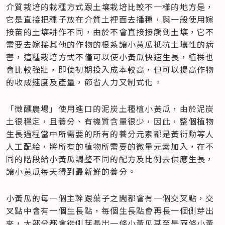
介質栽培的栽種方式跟土壤栽培比較不一樣的地方是，
它是直接把種子放在介質土裡面去播種，與一般使用嫁
接苗的土壤耕作不同，由於不會直接接觸到土壤，它不
需要去嫁接其他的作物的根系讓小黃瓜抵抗土壤性的病
害，這種栽培方式不僅可以使小黃瓜快速生長，植株也
會比較強壯，即使初期投入成本較高，但可以提高作物
的收成速度及產量，節省人力又制式化。
「微醺農場」使用進口的泥炭土種植小黃瓜，由於泥炭
土很穩定，且養分、有機質含量很少，因此，整個植物
生長過程當中所需要的所有的養分元素都是黃衍勳等人
人工配給，將所有的植物所需要的微量元素加入，在不
同的階段給小黃瓜調整不同的配方及比例去供應生長，
讓小黃瓜每天得到最新鮮的養分。
小黃瓜的每一個主幹跟葉子之間都會有一個交叉點，交
叉點中會有一個生長點，每個生長點會再長一個側芽出
來，大部分都會從側芽長出一條小黃瓜甚至是兩條小黃