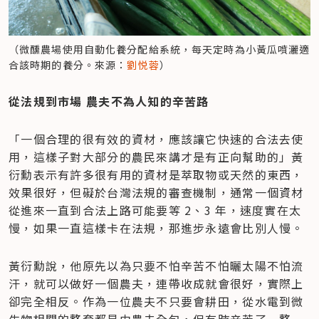
（微醺農場使用自動化養分配給系統，每天定時為小黃瓜噴灑適
合該時期的養分。來源：
劉悦蓉
）
從法規到市場 農夫不為人知的辛苦路
「一個合理的很有效的資材，應該讓它快速的合法去使
用，這樣子對大部分的農民來講才是有正向幫助的」黃
衍勳表示有許多很有用的資材是萃取物或天然的東西，
效果很好，但礙於台灣法規的審查機制，通常一個資材
從進來一直到合法上路可能要等 2、3 年，速度實在太
慢，如果一直這樣卡在法規，那進步永遠會比別人慢。
黃衍勳說，他原先以為只要不怕辛苦不怕曬太陽不怕流
汗，就可以做好一個農夫，連帶收成就會很好，實際上
卻完全相反。作為一位農夫不只要會耕田，從水電到微