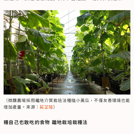
（微醺農場採用離地介質栽培法種植小黃瓜，不僅友善環境也能
增加產量。來源：
莊芷瑄
）
種自己也敢吃的食物 離地栽培栽種法