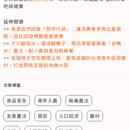
吃得健康
延伸閱讀

>> 
南澳自然田推「契作代耕」：讓消費者參與生產過
程，這比認證標籤還要真實
>> 
不只顧稻米，還得顧鴨子：兩兄弟發揚無毒「合鴨
米」農法，創小農自產自銷典範
>> 
從凝視天空到關懷土地：愛鳥成癡的台灣青年迴游農
村，打造野鳥宜居的有機水田
文章標籤
食品安全
青年入農
無毒農法
友善農法
蔬菜
人口回流
農村