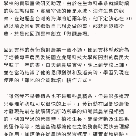
學校的實驗室做研究助理，由於在生命科學系就讀時讀
的與生態相關，實驗室做的便是水域、海洋生態的觀
察，在跑遍全台灣的海洋將近兩年後，他下定決心在 30 
歲以前要回到家鄉做自己想要做的事，那就是返鄉從
農，於是他回到雲林創立「微醺農場」。
回到雲林的黃衍勳對農業一竅不通，便到雲林縣政府為
了培養專業農民委託國立虎尾科技大學所開辦的農民大
學唸了一年的書，白天到農場實習，晚上到學校上課，
並在當時結識了他的恩師劉讚和及潘美玲，學習到現在
使用的「離地的介質栽培」耕作方式。
「雖然我不是養殖系也不是那些農藝系，但是很多道理
只要理解我就可以很快的上手。」黃衍勳在回鄉從農後
才發現先前在就讀研究所時所學的知識與農業是相通
的，例如學過的營養鹽、植物生長、能量流動及生態系
的運作等等，這些基礎都讓他在之後務農時更快去理解
並運用，加速他在從農時的學習速度，確實累積經驗。