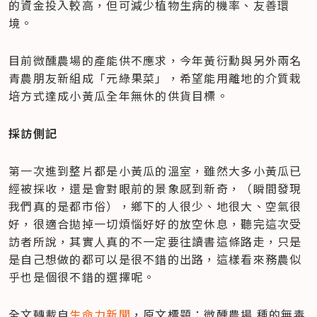
的資金投入較高，但可減少植物生病的機率、友善環
境。
目前微醺農場的產能供不應求，今年黃衍勳與另外兩名
青農朋友新組成「元綠果菜」，希望能用離地的介質栽
培方式達成小黃瓜全年無休的供貨目標。
採訪側記
第一次進到整片都是小黃瓜的溫室，雖然大多小黃瓜已
經被採收，還是會對眼前的景象感到新奇，（瞬間發現
我們真的是都市俗），鄉下的人很少、地很大、空氣很
好，很適合拋掉一切煩惱好好的放空休息，聽完這次受
訪者所說，其實人真的不一定要往讀書這條路走，只是
是自己想做的都可以是很不錯的出路，這樣看來務農似
乎也是個很不錯的選擇呢。
全文轉載自
生命力新聞
，原文標題：微醺農場 種的無毒