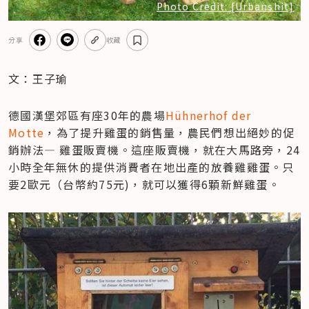
Photo Credit: [Urbanshit]
分享
收藏
文：王子瑜
德國漢堡郊區有座30年的農場
Hühnerhof der 
Motte
，為了提升雞蛋的銷售量，農民們想出絕妙的促
銷辦法— 雞蛋販賣機。這座販賣機，就在大馬路旁，24
小時全年無休的提供消費者在地出產的放養雞雞蛋。只
要2歐元（台幣約75元)，就可以獲得6顆新鮮雞蛋。