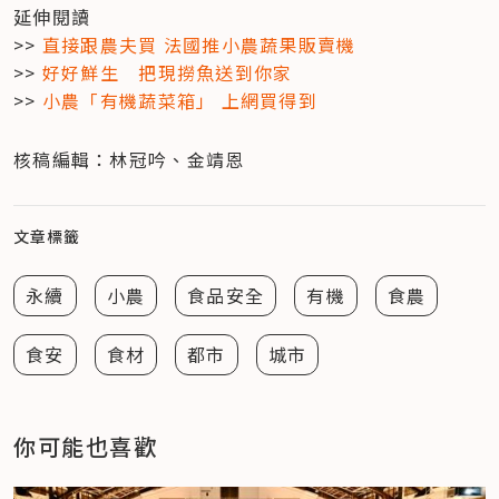
延伸閱讀

>> 
直接跟農夫買 法國推小農蔬果販賣機
>> 
好好鮮生　把現撈魚送到你家
>> 
小農「有機蔬菜箱」 上網買得到
核稿編輯：林冠吟、金靖恩
文章標籤
永續
小農
食品安全
有機
食農
食安
食材
都市
城市
你可能也喜歡