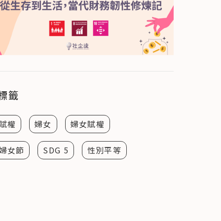
標籤
賦權
婦女
婦女賦權
婦女節
SDG 5
性別平等