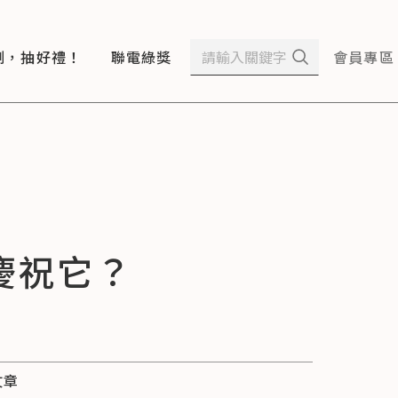
測，抽好禮！
聯電綠獎
會員專區
慶祝它？
文章