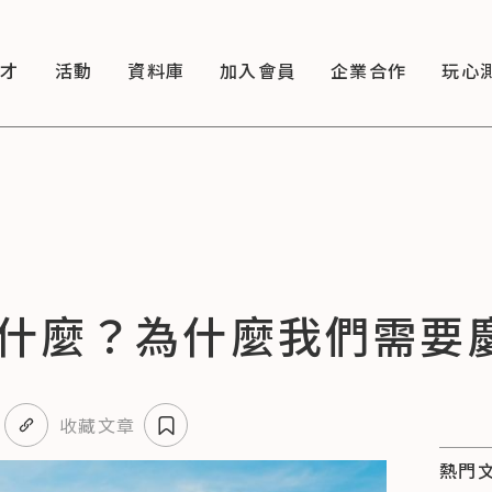
徵才
活動
資料庫
加入會員
企業合作
玩心
什麼？為什麼我們需要
收藏文章
熱門