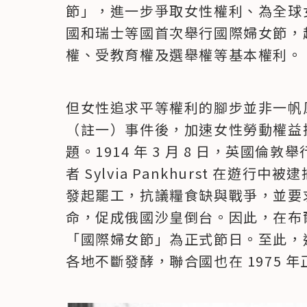
節」，進一步爭取女性權利、為全球
國和瑞士等國首次舉行國際婦女節，
權、受教育權及選舉權等基本權利。
但女性追求平等權利的腳步並非一帆
（註一）事件後，加速女性勞動權益
題。1914 年 3 月 8 日，英國
者 Sylvia Pankhurst 在遊行中被
發起罷工，抗議糧食缺與戰爭，並要
命，促成俄國沙皇倒台。因此，在布爾什
「國際婦女節」為正式節日。至此，
各地不斷發酵，聯合國也在 1975 