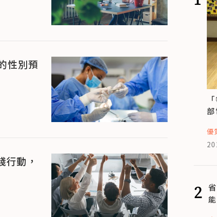
的性別預
「
部
優
20
踐行動，
2
省
能