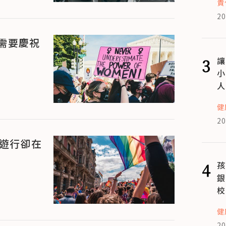
責
20
需要慶祝
3
讓
小
人
健
20
志遊行卻在
？
4
孩
銀
校
健
20