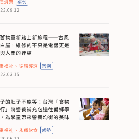
任消費
案例
23.09.12
舊物重新踏上新旅程——古風
白屋，維修的不只是電器更是
與人間的連結
康福祉
循環經濟
案例
23.03.15
子的肚子不能等！台灣「食物
行」將營養補充包送往偏鄉學
，為學童帶來營養均衡的美味
康福祉
永續飲食
趨勢
20.06.12