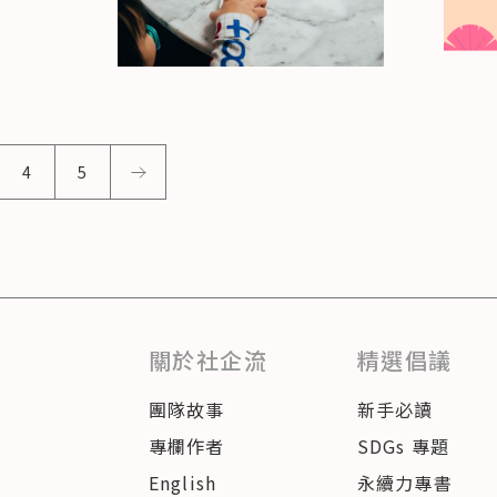
4
5
關於社企流
精選倡議
團隊故事
新手必讀
專欄作者
SDGs 專題
English
永續力專書