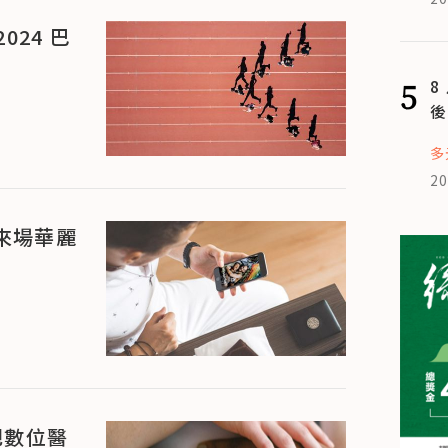
24 巴
5
8
後
多
20
 來場華麗
一把數位醫