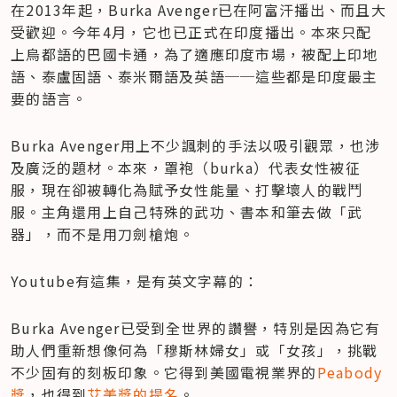
在2013年起，Burka Avenger已在阿富汗播出、而且大
受歡迎。今年4月，它也已正式在印度播出。本來只配
上烏都語的巴國卡通，為了適應印度市場，被配上印地
語、泰盧固語、泰米爾語及英語──這些都是印度最主
要的語言。
Burka Avenger用上不少諷刺的手法以吸引觀眾，也涉
及廣泛的題材。本來，罩袍（burka）代表女性被征
服，現在卻被轉化為賦予女性能量、打擊壞人的戰鬥
服。主角還用上自己特殊的武功、書本和筆去做「武
器」，而不是用刀劍槍炮。
Youtube有這集，是有英文字幕的：
Burka Avenger已受到全世界的讚譽，特別是因為它有
助人們重新想像何為「穆斯林婦女」或「女孩」，挑戰
不少固有的刻板印象。它得到美國電視業界的
Peabody
獎
，也得到
艾美獎的提名
。