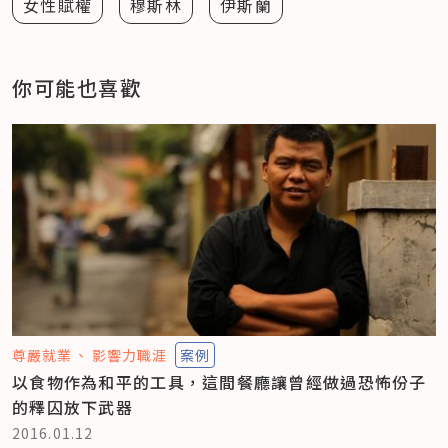
女性賦權
穆斯林
伊斯蘭
你可能也喜歡
尊嚴就業
影響力職涯
案例
以食物作為和平的工具，這間餐廳讓曾經做過恐怖份子
的釋囚放下武器
2016.01.12