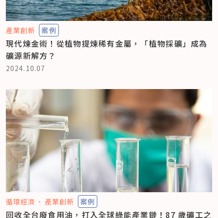
產業創新
案例
現代煉金術！從植物提煉稀有金屬，「植物採礦」成為
礦源新解方？
2024.10.07
循環經濟
產業創新
案例
回收全台廢食用油，打入全球綠能產業鏈！87 歲礦工之