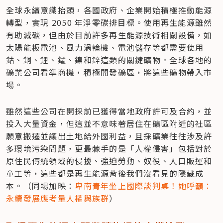
全球永續意識抬頭，各國政府、企業開始積極推動能源
轉型，實現 2050 年淨零碳排目標。使用再生能源雖然
有助減碳，但由於目前許多再生能源技術相關設備，如
太陽能板電池、風力渦輪機、電池儲存等都需要使用
鈷、銅、鋰、錳、鎳和鋅這類的關鍵礦物。全球各地的
礦業公司看準商機，積極開發礦區，將這些礦物帶入市
場。
雖然這些公司在開採前已獲得當地政府許可及合約，並
投入大量資金，但這並不意味著居住在礦區附近的社區
願意搬遷並讓出土地給外國利益，且採礦業往往涉及許
多環境污染問題，更最棘手的是「人權侵害」包括對於
原住民傳統領域的侵擾、強迫勞動、奴役、人口販運和
童工等，這些都是再生能源背後我們沒看見的隱藏成
本。（同場加映：
卑南青年坐上國際談判桌！她呼籲：
永續發展應考量人權與族群
）