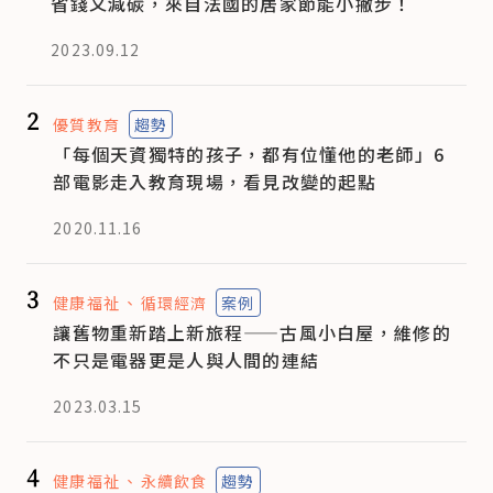
省錢又減碳，來自法國的居家節能小撇步！
2023.09.12
2
優質教育
趨勢
「每個天資獨特的孩子，都有位懂他的老師」6
部電影走入教育現場，看見改變的起點
2020.11.16
3
健康福祉
循環經濟
案例
讓舊物重新踏上新旅程——古風小白屋，維修的
不只是電器更是人與人間的連結
2023.03.15
4
健康福祉
永續飲食
趨勢