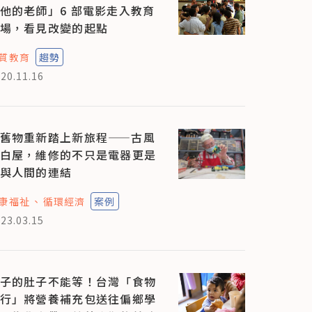
他的老師」6 部電影走入教育
場，看見改變的起點
質教育
趨勢
20.11.16
舊物重新踏上新旅程——古風
白屋，維修的不只是電器更是
與人間的連結
康福祉
循環經濟
案例
23.03.15
子的肚子不能等！台灣「食物
行」將營養補充包送往偏鄉學