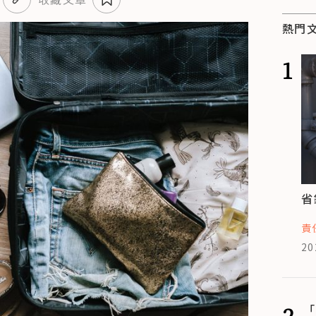
熱門
1
省
責
20
2
「