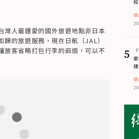
校
健
20
台灣人最鍾愛的國外旅遊地點非日本
如歸的旅遊服務，現在日航（JAL）
讓旅客省略打包行李的麻煩，可以不
5
「
索
樣
健
20