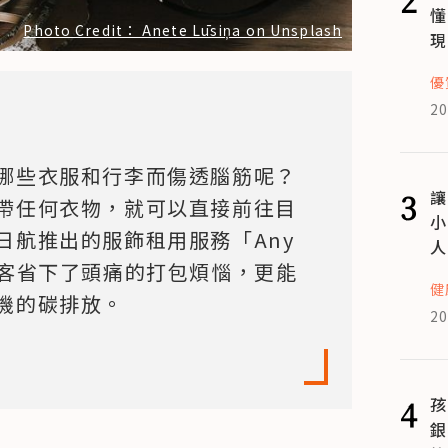
懂
Photo Credit： Anete Lūsiņa on Unsplash
現
優
20
哪些衣服和行李而傷透腦筋呢？
3
讓
帶任何衣物，就可以直接前往目
小
航推出的服飾租用服務「Any 
人
僅替旅客省下了頭痛的打包煩惱，更能
健
機的碳排放。
20
4
孩
銀