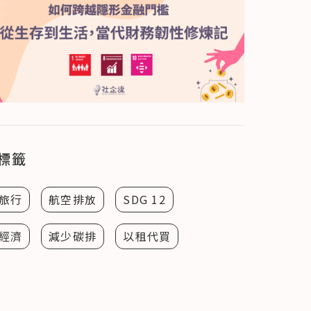
標籤
旅行
航空排放
SDG 12
經濟
減少碳排
以租代買