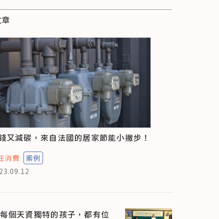
文章
錢又減碳，來自法國的居家節能小撇步！
任消費
案例
23.09.12
每個天資獨特的孩子，都有位