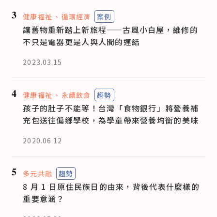
3
健康福祉
循環經濟
案例
讓舊物重新踏上新旅程——古風小白屋，維修的
不只是電器更是人與人間的連結
2023.03.15
4
健康福祉
永續飲食
趨勢
孩子的肚子不能等！台灣「食物銀行」將營養補
充包送往偏鄉學校，為學童帶來營養均衡的美味
2020.06.12
5
多元共融
趨勢
8 月 1 日原住民族日的由來，背後代表什麼樣的
重要意涵？