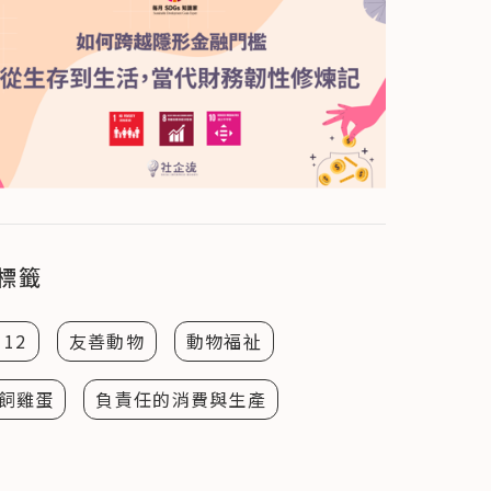
標籤
 12
友善動物
動物福祉
飼雞蛋
負責任的消費與生產