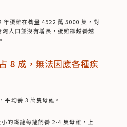
蛋雞在養量 4522 萬 5000 隻，對
來看，台灣人口並沒有增長，蛋雞卻越養越
。
 8 成，無法因應各種疾
，平均養 3 萬隻母雞。
小的鐵籠每籠飼養 2-4 隻母雞，上