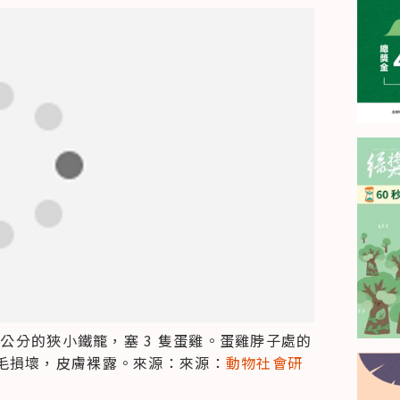
方公分的狹小鐵籠，塞 3 隻蛋雞。蛋雞脖子處的
毛損壞，皮膚裸露。來源：來源：
動物社會研