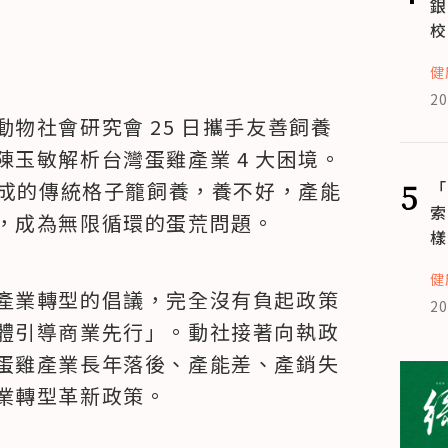
銀
校
健
20
物社會研究會 25 日攜手友善飼養
玉敏解析台灣蛋雞產業 4 大困境。
5
「
 成的傳統格子籠飼養，養不好，產能
索
，成為無限循環的蛋荒問題。
樣
健
產業轉型的倡議，完全沒有負起政策
20
體引導商業先行」。動社接著向執政
蛋雞產業長年落後、產能差、產銷失
業轉型革新政策。