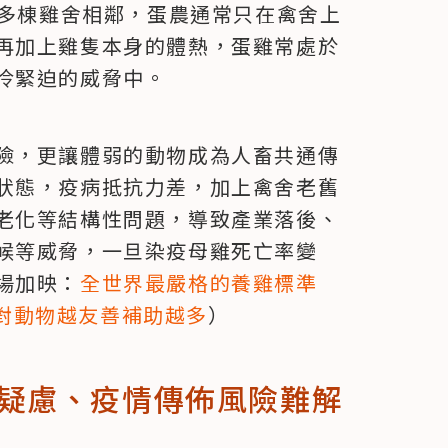
又多棟雞舍相鄰，蛋農通常只在禽舍上
再加上雞隻本身的體熱，蛋雞常處於
冷緊迫的威脅中。
險，更讓體弱的動物成為人畜共通傳
狀態，疫病抵抗力差，加上禽舍老舊
老化等結構性問題，導致產業落後、
候等威脅，一旦染疫母雞死亡率變
場加映：
全世界最嚴格的養雞標準
對動物越友善補助越多
）
疑慮、疫情傳佈風險難解