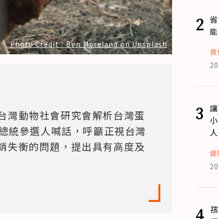
2
省
能
Photo Credit：Ben Moreland on Unsplash
責
20
3
讓
台灣動物社會研究會解析台灣蛋
小
及總統參選人喊話，呼籲正視台灣
人
銷失衡的問題，提出具有高度及
健
20
4
孩