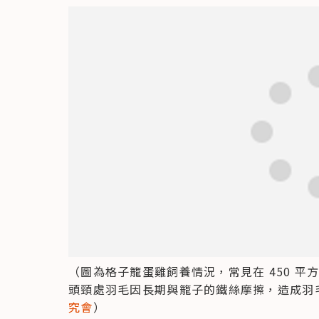
（圖為格子籠蛋雞飼養情況，常見在 450 平
頭頸處羽毛因長期與籠子的鐵絲摩擦，造成羽
究會
）