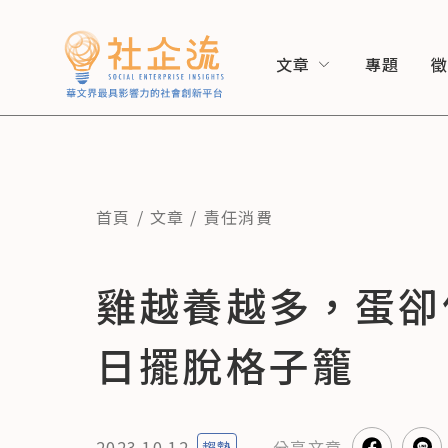
文章
專題
首頁
文章
責任消費
雞越養越多，蛋卻
日擺脫格子籠
2023.10.12
分享
文章
趨勢