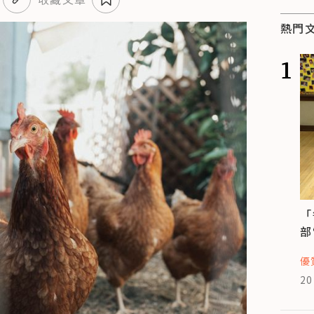
熱門
1
「
部
優
20