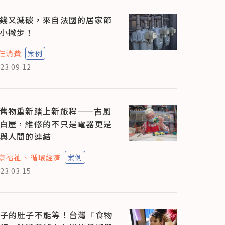
錢又減碳，來自法國的居家節
小撇步！
任消費
案例
23.09.12
舊物重新踏上新旅程——古風
白屋，維修的不只是電器更是
與人間的連結
康福祉
循環經濟
案例
23.03.15
子的肚子不能等！台灣「食物