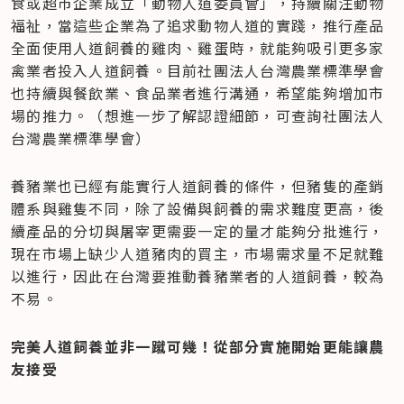
食或超市企業成立「動物人道委員會」，持續關注動物
福祉，當這些企業為了追求動物人道的實踐，推行產品
全面使用人道飼養的雞肉、雞蛋時，就能夠吸引更多家
禽業者投入人道飼養。目前社團法人台灣農業標準學會
也持續與餐飲業、食品業者進行溝通，希望能夠增加市
場的推力。（想進一步了解認證細節，可查詢社團法人
台灣農業標準學會）
養豬業也已經有能實行人道飼養的條件，但豬隻的產銷
體系與雞隻不同，除了設備與飼養的需求難度更高，後
續產品的分切與屠宰更需要一定的量才能夠分批進行，
現在市場上缺少人道豬肉的買主，市場需求量不足就難
以進行，因此在台灣要推動養豬業者的人道飼養，較為
不易。
完美人道飼養並非一蹴可幾！從部分實施開始更能讓農
友接受