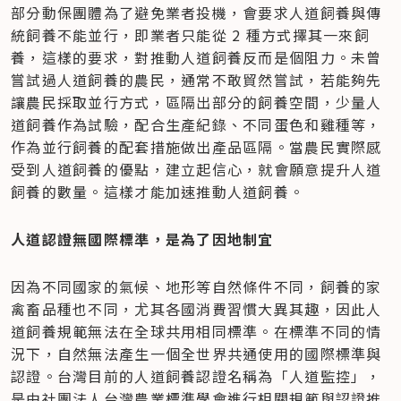
部分動保團體為了避免業者投機，會要求人道飼養與傳
統飼養不能並行，即業者只能從 2 種方式擇其一來飼
養，這樣的要求，對推動人道飼養反而是個阻力。未曾
嘗試過人道飼養的農民，通常不敢貿然嘗試，若能夠先
讓農民採取並行方式，區隔出部分的飼養空間，少量人
道飼養作為試驗，配合生產紀錄、不同蛋色和雞種等，
作為並行飼養的配套措施做出產品區隔。當農民實際感
受到人道飼養的優點，建立起信心，就會願意提升人道
飼養的數量。這樣才能加速推動人道飼養。
人道認證無國際標準，是為了因地制宜
因為不同國家的氣候、地形等自然條件不同，飼養的家
禽畜品種也不同，尤其各國消費習慣大異其趣，因此人
道飼養規範無法在全球共用相同標準。在標準不同的情
況下，自然無法產生一個全世界共通使用的國際標準與
認證。台灣目前的人道飼養認證名稱為「人道監控」，
是由社團法人台灣農業標準學會進行相關規範與認證推