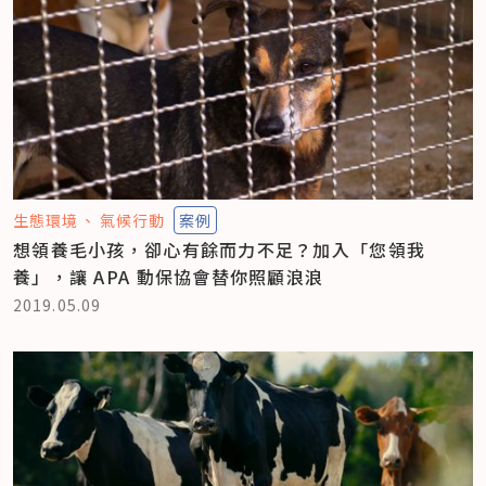
生態環境
氣候行動
案例
想領養毛小孩，卻心有餘而力不足？加入「您領我
養」，讓 APA 動保協會替你照顧浪浪
2019.05.09