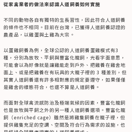
從家禽業者的做法來認識人道飼養如何實施
不同的動物各自有獨特的生長習性，因此符合人道飼養
的條件也不相同。目前在台灣，已獲得人道飼養認證的
農產品，以雞蛋與土雞為大宗。
以蛋雞飼養為例，全球公認的人道飼養蛋雞模式有3
種，分別為放牧、平飼與豐富化籠飼，光看字面意思，
可能會以為好像就是讓雞能走到戶外、把雞養在雞舍地
面上、或是把雞養在有玩具的大籠子裡的 3 種差別，但
其實人道飼養還有許多相對應的規定要遵守，如果僅僅
是雞舍的樣態符合，也還不算是人道飼養。
而面對全球禽流感防治及極端氣候的因素，豐富化籠飼
也是放牧與平飼之外的另一種人道飼養選項。豐富化籠
飼（enriched cage）雖然是將雞隻飼養在籠子裡，但
提供雞隻充足的空調、空間及符合行為需求的設施，也