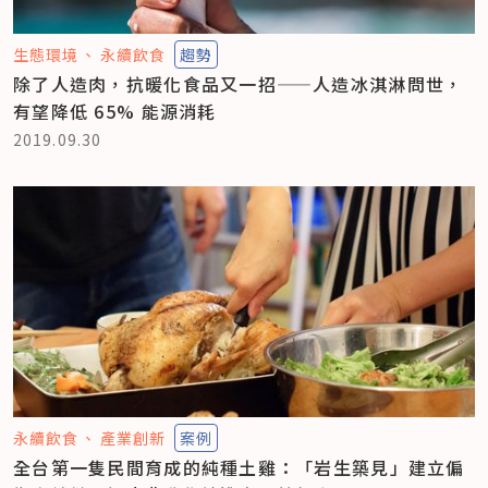
生態環境
永續飲食
趨勢
除了人造肉，抗暖化食品又一招——人造冰淇淋問世，
有望降低 65% 能源消耗
2019.09.30
永續飲食
產業創新
案例
全台第一隻民間育成的純種土雞：「岩生築見」建立偏