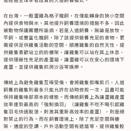
是經過全球學者證實的人道飼養模式。
在台灣，一般蛋雞為格子籠飼，在僅能轉身的狹小空間
內提供食物與水，其他提升飼養環境的措施不多，因此
被動物保護團體所詬病。若是人道飼養，無論是放牧、
平飼、或豐富化籠飼，除了該提供營養充足的食物，更
需提供足供雞隻活動的空間、順應雞隻的自然天性，提
供雞隻喜歡站立的的棲架，讓雞隻可以站在其上休息、
提供隱蔽性充足的產蛋箱，讓蛋雞可以在安心的環境下
產蛋，並提供雞隻抓爬沙浴等娛樂。
傳統上為避免雞隻互啄受傷，會將雞隻剪嘴剪爪，人道
飼養的雞隻則最多只能允許在幼時修剪一次，且盡可能
保持雞隻喙部原本的樣態。而傳統飼養上為讓蛋雞產蛋
效率達到最高的「強制換羽」（讓雞隻不吃不喝引起雞
隻羽毛快速脫落，刺激其重新高效率的產蛋），則是絕
對禁止的行為。而在飼養環境上，除了充足空間與棲
架，適度的空調、戶外活動空間有遮蔭等，提供雞隻較