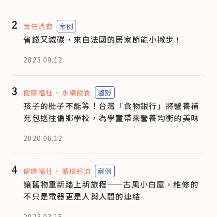
2
責任消費
案例
省錢又減碳，來自法國的居家節能小撇步！
2023.09.12
3
健康福祉
永續飲食
趨勢
孩子的肚子不能等！台灣「食物銀行」將營養補
充包送往偏鄉學校，為學童帶來營養均衡的美味
2020.06.12
4
健康福祉
循環經濟
案例
讓舊物重新踏上新旅程——古風小白屋，維修的
不只是電器更是人與人間的連結
2023.03.15