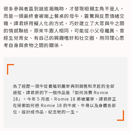
很多參與者直到謎底揭曉時，才發現相親主角不是人，
而是一頭最終會被端上餐桌的母牛，震驚與反思情緒交
雜。譚君妍用擬人化的方式，巧妙建立了大眾與牛之間
的情感聯結，原來牛跟人相同，可能從小父母離異、曾
經生兒育女、有自己的興趣嗜好和社交圈，用同理心思
考自身與食物之間的關係。
為了經歷一頭牛從養殖到屠宰再到銷售和烹飪的全部
過程，譚君妍的下一個作品是「如何消費 Romie 
18」。今年 5 月底，Romie 18 將被屠宰，譚君妍正
在探索如何把 Romie 18 的牛皮、牛骨以及身體各部
位，設計成作品，紀念牠的一生。