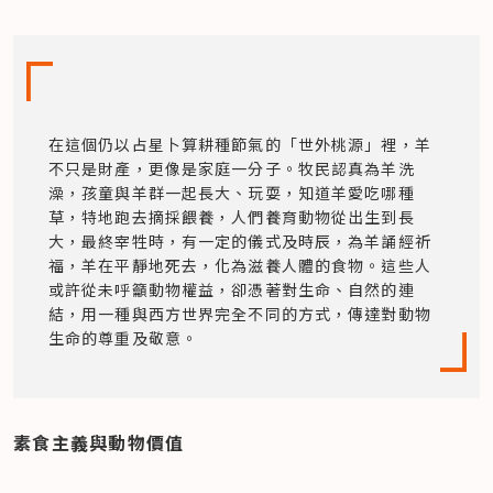
在這個仍以占星卜算耕種節氣的「世外桃源」裡，羊
不只是財產，更像是家庭一分子。牧民認真為羊洗
澡，孩童與羊群一起長大、玩耍，知道羊愛吃哪種
草，特地跑去摘採餵養，人們養育動物從出生到長
大，最終宰牲時，有一定的儀式及時辰，為羊誦經祈
福，羊在平靜地死去，化為滋養人體的食物。這些人
或許從未呼籲動物權益，卻憑著對生命、自然的連
結，用一種與西方世界完全不同的方式，傳達對動物
生命的尊重及敬意。
素食主義與動物價值