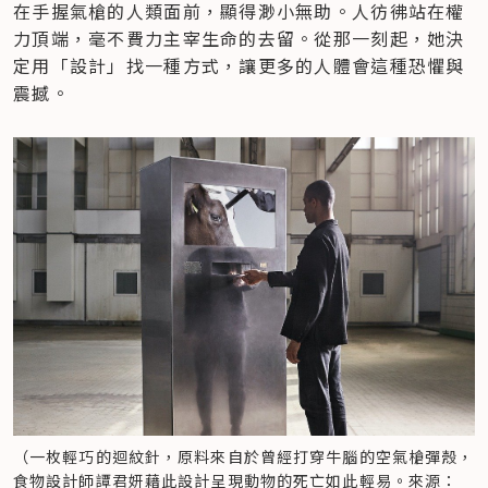
在手握氣槍的人類面前，顯得渺小無助。人彷彿站在權
力頂端，毫不費力主宰生命的去留。從那一刻起，她決
定用「設計」找一種方式，讓更多的人體會這種恐懼與
震撼。
（一枚輕巧的迴紋針，原料來自於曾經打穿牛腦的空氣槍彈殼，
食物設計師譚君妍藉此設計呈現動物的死亡如此輕易。來源：