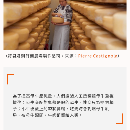
（譚君妍到荷蘭農場製作起司。來源：
Pierre Castignola
）
為了提高母牛產乳量，人們透過人工授精讓母牛重複
懷孕；公牛交配對象都是假的母牛，性交只為提供精
子；小牛被戴上荊棘狀鼻環，吃奶時會刺痛母牛乳
房，被母牛踢開，牛奶都留給人類。