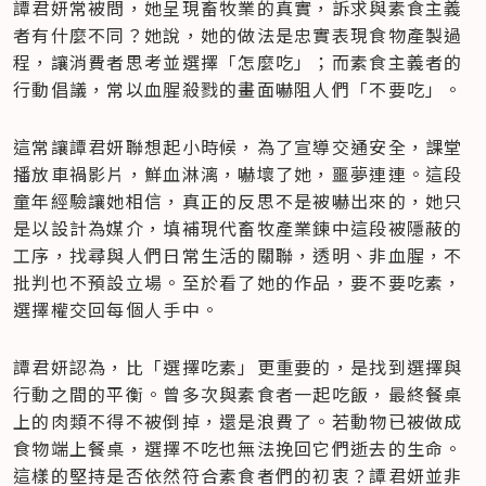
譚君妍常被問，她呈現畜牧業的真實，訴求與素食主義
者有什麼不同？她說，她的做法是忠實表現食物產製過
程，讓消費者思考並選擇「怎麼吃」；而素食主義者的
行動倡議，常以血腥殺戮的畫面嚇阻人們「不要吃」。
這常讓譚君妍聯想起小時候，為了宣導交通安全，課堂
播放車禍影片，鮮血淋漓，嚇壞了她，噩夢連連。這段
童年經驗讓她相信，真正的反思不是被嚇出來的，她只
是以設計為媒介，填補現代畜牧產業鍊中這段被隱蔽的
工序，找尋與人們日常生活的關聯，透明、非血腥，不
批判也不預設立場。至於看了她的作品，要不要吃素，
選擇權交回每個人手中。
譚君妍認為，比「選擇吃素」更重要的，是找到選擇與
行動之間的平衡。曾多次與素食者一起吃飯，最終餐桌
上的肉類不得不被倒掉，還是浪費了。若動物已被做成
食物端上餐桌，選擇不吃也無法挽回它們逝去的生命。
這樣的堅持是否依然符合素食者們的初衷？譚君妍並非