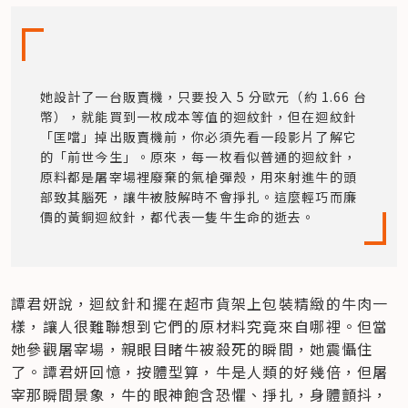
她設計了一台販賣機，只要投入 5 分歐元（約 1.66 台
幣），就能買到一枚成本等值的迴紋針，但在迴紋針
「匡噹」掉出販賣機前，你必須先看一段影片了解它
的「前世今生」。原來，每一枚看似普通的迴紋針，
原料都是屠宰場裡廢棄的氣槍彈殼，用來射進牛的頭
部致其腦死，讓牛被肢解時不會掙扎。這麼輕巧而廉
價的黃銅迴紋針，都代表一隻牛生命的逝去。
譚君妍說，迴紋針和擺在超市貨架上包裝精緻的牛肉一
樣，讓人很難聯想到它們的原材料究竟來自哪裡。但當
她參觀屠宰場，親眼目睹牛被殺死的瞬間，她震懾住
了。譚君妍回憶，按體型算，牛是人類的好幾倍，但屠
宰那瞬間景象，牛的眼神飽含恐懼、掙扎，身體顫抖，