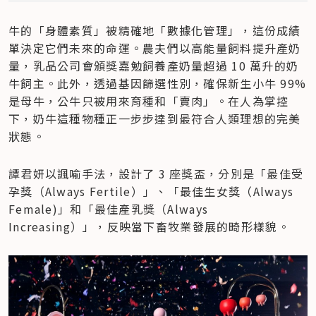
牛的「身體素質」被精確地「數據化管理」，這份成績
單決定它們未來的命運。農夫們以高能量飼料提升產奶
量，乳品公司會頒獎嘉勉飼養產奶量超過 10 萬升的奶
牛飼主。此外，透過基因篩選性別，確保新生小牛 99% 
是母牛，公牛只被用來育種和「賣肉」。在人為掌控
下，奶牛這種物種正一步步達到最符合人類理想的完美
狀態。
譚君妍以諷喻手法，設計了 3 座獎盃，分別是「最佳受
孕獎（Always Fertile）」、「最佳生女獎（Always 
Female)」和「最佳產乳獎（Always 
Increasing）」，反映當下畜牧業發展的畸形樣貌。