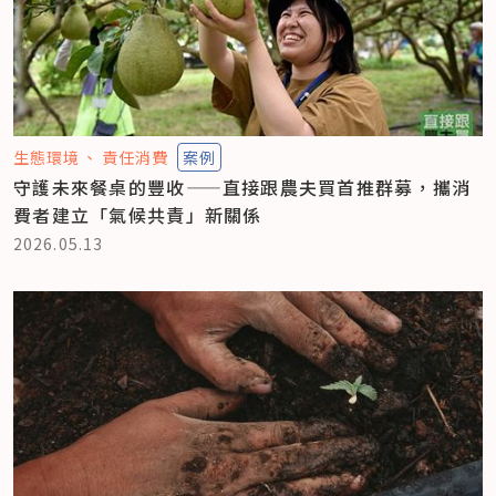
生態環境
責任消費
案例
守護未來餐桌的豐收——直接跟農夫買首推群募，攜消
費者建立「氣候共責」新關係
2026.05.13