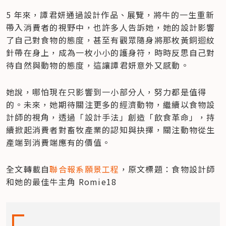
5 年來，譚君妍通過設計作品、展覽，將牛的一生重新
帶入消費者的視野中，也許多人告訴她，她的設計影響
了自己對食物的態度，甚至有觀眾隨身將那枚黃銅迴紋
針帶在身上，成為一枚小小的護身符，時時反思自己對
待自然與動物的態度，這讓譚君妍意外又感動。
她說，哪怕現在只影響到一小部分人，努力都是值得
的。未來，她期待關注更多的經濟動物，繼續以食物設
計師的視角，透過「設計手法」創造「飲食革命」，持
續掀起消費者對畜牧產業的認知與抉擇，關注動物從生
產端到消費端應有的價值。
全文轉載自
聯合報系願景工程
，原文標題：食物設計師
和她的最佳牛主角 Romie18