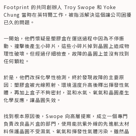
​Footprint 的共同創辦人 Troy Swope 和 Yoke 
Chung 當時在英特爾工作，被指派解決這個讓公司困擾
已久的問題。
一開始，他們懷疑是塑膠盒在運送過程中因為不停振
動、撞擊後產生小碎片，這些小碎片掉到晶圓上造成物
理性破壞。但經過仔細檢查，故障的晶圓上並沒有找到
任何顆粒。
於是，他們改採化學性檢測，終於發現故障的主要原
因：塑膠盒被光線照射、環境溫度升高後釋出揮發性氣
體，再加上盒子不夠密封，混和水氣、氧氣和晶圓產生
化學反應，讓晶圓失效。
找到根本原因後，Swope 向高層提案，成立一個專門
負責改良晶片盒的部門，使用能抗紫外線的先進航太材
料保護晶圓不受濕氣、氧氣和揮發性氣體污染。雖然晶