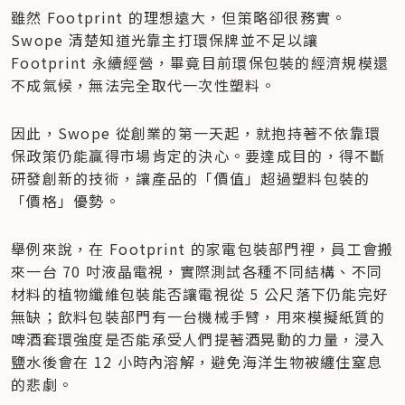
雖然 Footprint 的理想遠大，但策略卻很務實。
Swope 清楚知道光靠主打環保牌並不足以讓 
Footprint 永續經營，畢竟目前環保包裝的經濟規模還
不成氣候，無法完全取代一次性塑料。
因此，Swope 從創業的第一天起，就抱持著不依靠環
保政策仍能贏得市場肯定的決心。要達成目的，得不斷
研發創新的技術，讓產品的「價值」超過塑料包裝的
「價格」優勢。
舉例來說，在 Footprint 的家電包裝部門裡，員工會搬
來一台 70 吋液晶電視，實際測試各種不同結構、不同
材料的植物纖維包裝能否讓電視從 5 公尺落下仍能完好
無缺；飲料包裝部門有一台機械手臂，用來模擬紙質的
啤酒套環強度是否能承受人們提著酒晃動的力量，浸入
鹽水後會在 12 小時內溶解，避免海洋生物被纏住窒息
的悲劇。