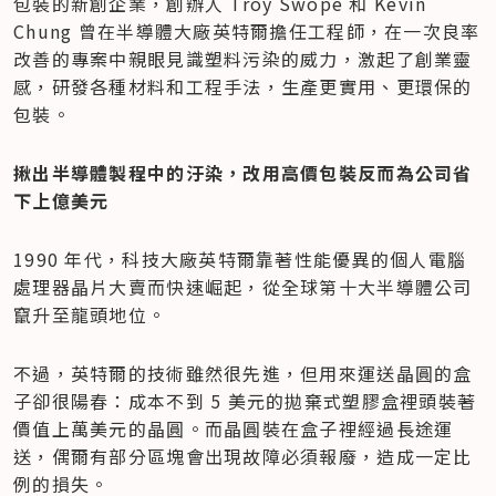
包裝的新創企業，創辦人 Troy Swope 和 Kevin 
Chung 曾在半導體大廠英特爾擔任工程師，在一次良率
改善的專案中親眼見識塑料污染的威力，激起了創業靈
感，研發各種材料和工程手法，生產更實用、更環保的
包裝。
揪出半導體製程中的汙染，改用高價包裝反而為公司省
下上億美元
1990 年代，科技大廠英特爾靠著性能優異的個人電腦
處理器晶片大賣而快速崛起，從全球第十大半導體公司
竄升至龍頭地位。
不過，英特爾的技術雖然很先進，但用來運送晶圓的盒
子卻很陽春：成本不到 5 美元的拋棄式塑膠盒裡頭裝著
價值上萬美元的晶圓。而晶圓裝在盒子裡經過長途運
送，偶爾有部分區塊會出現故障必須報廢，造成一定比
例的損失。