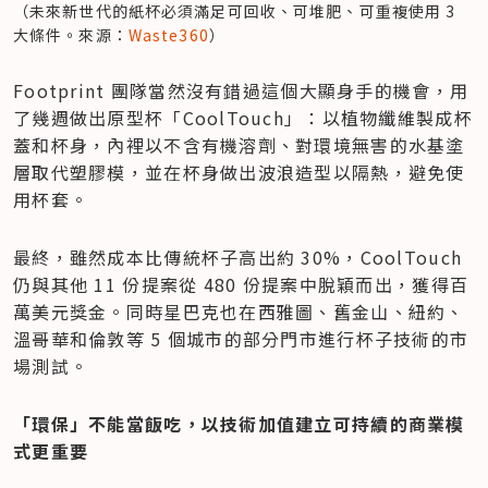
（未來新世代的紙杯必須滿足可回收、可堆肥、可重複使用 3 
大條件。來源：
Waste360
）
​Footprint 團隊當然沒有錯過這個大顯身手的機會，用
了幾週做出原型杯「CoolTouch」：以植物纖維製成杯
蓋和杯身，內裡以不含有機溶劑、對環境無害的水基塗
層取代塑膠模，並在杯身做出波浪造型以隔熱，避免使
用杯套。
最終，雖然成本比傳統杯子高出約 30%，CoolTouch 
仍與其他 11 份提案從 480 份提案中脫穎而出，獲得百
萬美元獎金。同時星巴克也在西雅圖、舊金山、紐約、
溫哥華和倫敦等 5 個城市的部分門市進行杯子技術的市
場測試。
「環保」不能當飯吃，以技術加值建立可持續的商業模
式更重要