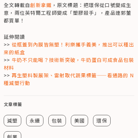
全文轉載自
創新拿鐵
，原文標題：把環保從口號變成生
意，兩位英特爾工程師變成「塑膠殺手」，產品連郭董
都買單！
延伸閱讀

>> 
從瓶蓋到內膜皆無塑！利樂攜手義美，推出可以種出
來的紙盒
>> 
牛奶不只能喝？技術新突破，牛奶蛋白可成食品包裝
材料
>> 
再生塑料製展架、雷射取代蔬果標籤——看通路的 N 
種減塑行動
文章標籤
減塑
永續
包裝
美國
環保
創業