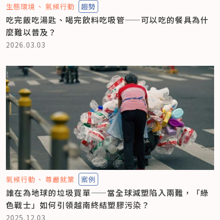
生態環境
氣候行動
趨勢
吃完飯吃湯匙、喝完飲料吃吸管——可以吃的餐具為什
麼難以普及？
2026.03.03
氣候行動
尊嚴就業
案例
誰在為地球的垃圾買單——當全球減塑陷入兩難，「綠
色戰士」如何引領越南終結塑膠污染？
2025.12.03