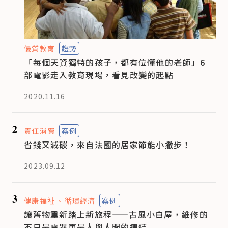
優質教育
趨勢
「每個天資獨特的孩子，都有位懂他的老師」6
部電影走入教育現場，看見改變的起點
2020.11.16
2
責任消費
案例
省錢又減碳，來自法國的居家節能小撇步！
2023.09.12
3
健康福祉
循環經濟
案例
讓舊物重新踏上新旅程——古風小白屋，維修的
不只是電器更是人與人間的連結