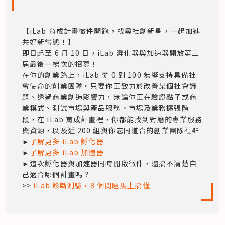
【iLab 育成計畫徵件開跑，找尋社創新星，一起加速
共好新常態！】

即日起至 6 月 10 日，iLab 孵化器與加速器開放第三
屆最後一梯次的招募！

在你的創業路上，iLab 從 0 到 100 無縫支持具備社
會使命的創業團隊。只要你正致力於改善某個社會議
題、透過商業創造影響力，無論你正在驗證點子或商
業模式、測試市場與產品服務、市場及業務擴張階
段，在 iLab 育成計畫裡，你都能找到對應的專業服務
與資源，以及近 200 組與你志同道合的創業團隊社群

►
了解更多 iLab 孵化器
►
了解更多 iLab 加速器
►這次孵化器與加速器同時開啟徵件，還搞不清楚自
己適合哪個計畫嗎？

>> 
iLab 診斷測驗，8 個問題馬上搞懂