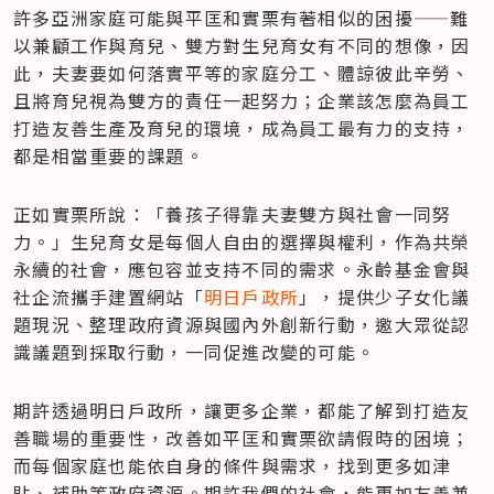
​許多亞洲家庭可能與平匡和實栗有著相似的困擾——難
以兼顧工作與育兒、雙方對生兒育女有不同的想像，因
此，夫妻要如何落實平等的家庭分工、體諒彼此辛勞、
且將育兒視為雙方的責任一起努力；企業該怎麼為員工
打造友善生產及育兒的環境，成為員工最有力的支持，
都是相當重要的課題。
正如實栗所說：「養孩子得靠夫妻雙方與社會一同努
力。」生兒育女是每個人自由的選擇與權利，作為共榮
永續的社會，應包容並支持不同的需求。永齡基金會與
社企流攜手建置網站「
明日戶政所
」，提供少子女化議
題現況、整理政府資源與國內外創新行動，邀大眾從認
識議題到採取行動，一同促進改變的可能。
期許透過明日戶政所，讓更多企業，都能了解到打造友
善職場的重要性，改善如平匡和實栗欲請假時的困境；
而每個家庭也能依自身的條件與需求，找到更多如津
貼、補助等政府資源。期許我們的社會，能更加友善兼