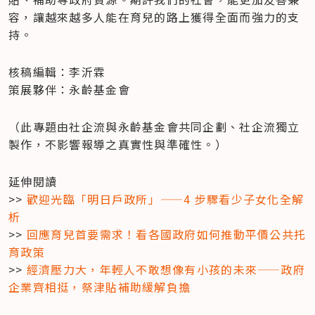
容，讓越來越多人能在育兒的路上獲得全面而強力的支
持。
核稿編輯：李沂霖

​策展夥伴：永齡基金會
（此專題由社企流與永齡基金會共同企劃、社企流獨立
製作，不影響報導之真實性與準確性。）
延伸閱讀

>> 
歡迎光臨「明日戶政所」——4 步驟看少子女化全解
析
>> 
回應育兒首要需求！看各國政府如何推動平價公共托
育政策
>>
 經濟壓力大，年輕人不敢想像有小孩的未來——政府
企業齊相挺，祭津貼補助緩解負擔