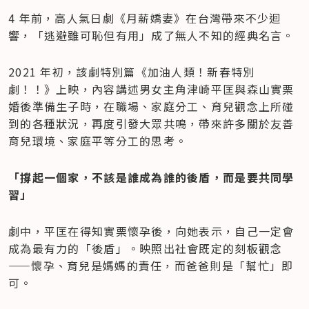
4 年前，高人氣日劇《月薪嬌妻》在台灣帶來不少迴
響，「逃避雖可恥但有用」成了無人不知的經典名言。
2021 年初，該劇特別篇《加油人類！新春特別
劇！！》上映，內容講述男女主角津崎平匡與森山實栗
婚後準備生子時，在職場、家庭分工、育兒觀念上所碰
到的各種狀況，再度引發大眾共鳴，帶來許多關於友善
育兒環境、家庭平等分工的思考。
「撐起一個家，不該是誰成為誰的後盾，而是要共同學
習」
劇中，平匡在得知實栗懷孕後，向她表示，自己一定會
成為最有力的「後盾」。映照出社會既定的刻板觀念
——懷孕、育兒是媽媽的責任，而爸爸則是「幫忙」即
可。