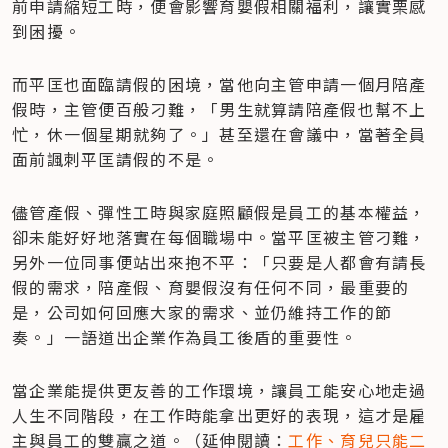
前申請縮短工時，便會影響育嬰假相關福利，讓實栗感
到困擾。
而平匡也面臨請假的困境，當他向主管申請一個月陪產
假時，主管便百般刁難，「男生就算請陪產假也幫不上
忙，休一個星期就夠了。」甚至還在會議中，當著全員
面前諷刺平匡請假的不是。
儘管產假、彈性工時與家庭照顧假是員工的基本權益，
卻未能好好地落實在每個職場中。當平匡被主管刁難，
另外一位同事便站出來抱不平：「只要是人都會有請長
假的需求，陪產假、育嬰假沒有任何不同，最重要的
是，公司如何回應大家的需求、並仍維持工作的節
奏。」一語道出企業作為員工後盾的重要性。
當企業能提供更友善的工作環境，讓員工能安心地走過
人生不同階段，在工作時能拿出更好的表現，這才是雇
主與員工的雙贏之道。（延伸閱讀：
工作、育兒只能二