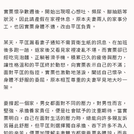
​實栗懷孕數週後，開始出現噁心想吐、頻尿、腳抽筋等
狀況，因此請產假在家裡休息，原本夫妻兩人的家事分
工，也因實栗身體不適，改由平匡負責。
某天，平匡漏看妻子通知不需買衛生紙的訊息、在加班
後多跑一趟，返家後又看見家裡凌亂不堪，而實栗卻已
經吃完泡麵、正躺著滑手機。積累已久的疲倦與壓力，
讓性格溫和的平匡終於動怒，向實栗表示自己的不滿；
面對平匡的指控，實栗也激動地落淚，闡述自己懷孕、
身體不舒服的委屈，原本相互尊重的夫妻罕見地大吵一
架。
要撐起一個家，男女都面對不同的壓力，對男性而言，
堅強、承擔養家責任，便是社會賦予的沈重期待。當實
栗明白，自己在面對生活的壓力時，總能向許多親友訴
苦藉此舒壓，但平匡則選擇獨自承擔、吞下許多不為人
知的辛苦，便更加理解夫妻雙方都需要更多體諒，而非