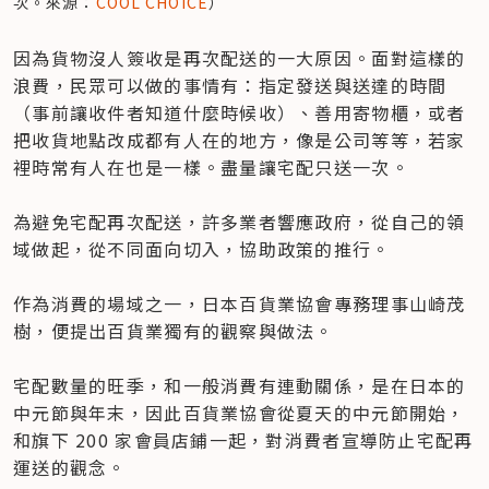
次。來源：
COOL CHOICE
）
因為貨物沒人簽收是再次配送的一大原因。面對這樣的
浪費，民眾可以做的事情有：指定發送與送達的時間
（事前讓收件者知道什麼時候收）、善用寄物櫃，或者
把收貨地點改成都有人在的地方，像是公司等等，若家
裡時常有人在也是一樣。盡量讓宅配只送一次。

為避免宅配再次配送，許多業者響應政府，從自己的領
域做起，從不同面向切入，協助政策的推行。

作為消費的場域之一，日本百貨業協會專務理事山崎茂
樹，便提出百貨業獨有的觀察與做法。

宅配數量的旺季，和一般消費有連動關係，是在日本的
中元節與年末，因此百貨業協會從夏天的中元節開始，
和旗下 200 家會員店鋪一起，對消費者宣導防止宅配再
運送的觀念。