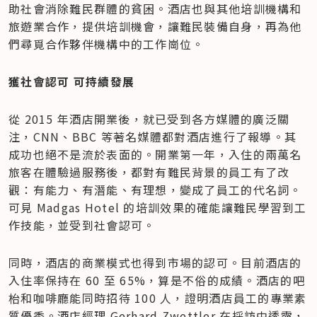
助社會消除難民群體的貧困。酒店也與其他培訓機構和
旅遊業合作，提供培訓機會，讓難民裝備自身，再為他
們尋覓合作夥伴機構中的工作崗位。
獲社會認可 可持續發展
從 2015 年酒店開業後，就已受到各方媒體的廣泛關
注，CNN、BBC 等著名媒體都對酒店進行了報導。其
成功也絕不是流於表面的。開業第一年，入住的兩萬名
旅客在體驗過服務後，都對有難民背景的員工有了改
觀：有能力、有潛能、有理想，變成了員工的代名詞。
可見 Madgas Hotel 的培訓效果的確能讓難民學習到工
作技能，並受到社會認可。
同時，酒店的商業模式也得到市場的認可。目前酒店的
入住率保持在 60 至 65%，算是不俗的成績。酒店的吧
枱和咖啡廳能同時招待 100 人，證明酒店員工的專業素
質優秀。酒店經理 Gerhard Zwettler 在採訪中透露，