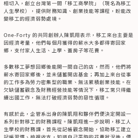
相切入，創立台灣第一間「移工商學院」（現名為移工
人生學校），提供財務知識、創業技能等課程，盼能改
變移工的經濟弱勢處境。
One-Forty 的共同創辦人陳凱翔表示，移工來台主要是
因經濟考量，他們每個月獲得的薪水大多都得寄回家
鄉，支付家人生活、上學、蓋房子等花費。
多數移工夢想回鄉後能開一間自己的店，然而，他們將
薪水寄回家鄉後，並未儲蓄開店基金；再加上來台從事
的工作多為勞力密集型的職業、無法累積創業技能。在
欠缺儲蓄觀念及財務經營技能等情況下，移工常只得繼
續出國工作，無法打破經濟弱勢的惡性循環。
有感於此，企管系出身的陳凱翔和夥伴們便決定開設一
系列針對移工的財務課程。陳凱翔進一步說明，移工人
生學校的財務課，首先從記帳觀念開始，協助移工建立
記帳習慣、檢視收支，知道自己平時的花費狀況後，便