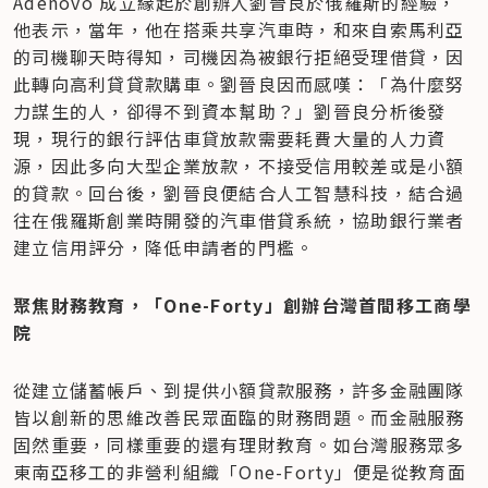
Adenovo 成立緣起於創辦人劉晉良於俄羅斯的經驗，
他表示，當年，他在搭乘共享汽車時，和來自索馬利亞
的司機聊天時得知，司機因為被銀行拒絕受理借貸，因
此轉向高利貸貸款購車。劉晉良因而感嘆：「為什麼努
力謀生的人，卻得不到資本幫助？」劉晉良分析後發
現，現行的銀行評估車貸放款需要耗費大量的人力資
源，因此多向大型企業放款，不接受信用較差或是小額
的貸款。回台後，劉晉良便結合人工智慧科技，結合過
往在俄羅斯創業時開發的汽車借貸系統，協助銀行業者
建立信用評分，降低申請者的門檻。
聚焦財務教育，「One-Forty」創辦台灣首間移工商學
院
從建立儲蓄帳戶、到提供小額貸款服務，許多金融團隊
皆以創新的思維改善民眾面臨的財務問題。而金融服務
固然重要，同樣重要的還有理財教育。如台灣服務眾多
東南亞移工的非營利組織「One-Forty」便是從教育面