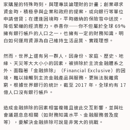
家購屋的特殊時刻，與理專談論理財的計畫；創業尋求
資金時，積極參與企業和政府的提案，或向銀行等單位
申請借貸；在遭逢困境時，平時繳納的保險雪中送炭，
降低緊繃的經濟壓力。恭喜你——你不但屬於全球 69% 
擁有銀行帳戶的人口之一，也擁有一定的財務知識，明
白如何運用資源為自己維持生活品質、實踐理想。
然而，世界上還有另一群人，因身份、家庭、歷史、地
緣、天災等大大小小的因素，被排除於主流金融體系之
外、面臨著「金融排除」（Financial Exclusive）的困
境，難以接觸到主流金融產品與服務，更無法脫離貧
窮。根據世界銀行的統計，截至 2017 年，全球約有 17 
億人口沒有銀行帳戶。
造成金融排除的因素相當複雜且彼此交互影響，並與社
會議題息息相關（如財務知識水平、金融服務普及度
等），要解決金融排除可說是非常大的挑戰。