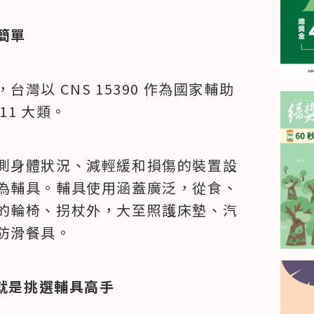
簡單
灣以 CNS 15390 作為國家輔助
1 大類。
測身體狀況、減輕緩和損傷的裝置設
為輔具。輔具使用涵蓋廣泛，從食、
的輪椅、拐杖外，大至照護床墊、汽
防滑餐具。
你就是挑選輔具高手