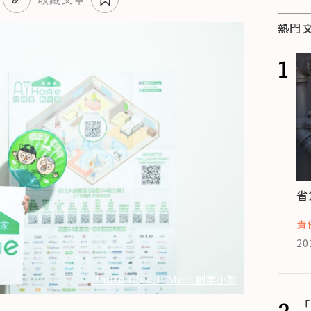
熱門
1
省
責
20
Photo Credit: Ｍeet創業小聚
2
「