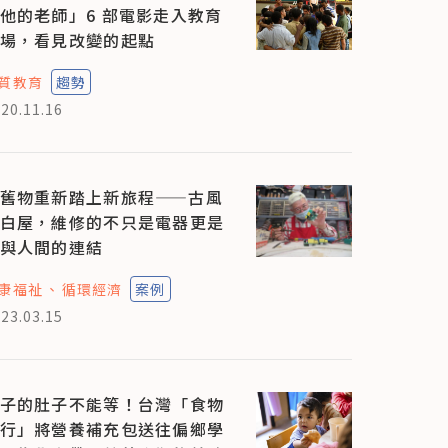
他的老師」6 部電影走入教育
場，看見改變的起點
質教育
趨勢
20.11.16
舊物重新踏上新旅程——古風
白屋，維修的不只是電器更是
與人間的連結
康福祉
循環經濟
案例
23.03.15
子的肚子不能等！台灣「食物
行」將營養補充包送往偏鄉學