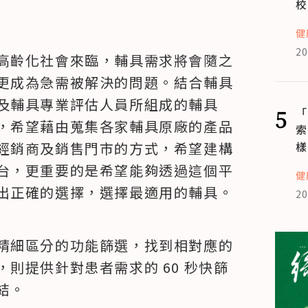
校
健
20
高齡化社會來臨，輔具需求將會隨之
更成為急需被解決的問題。結合輔具
及輔具專業評估人員所組成的輔具
5
「
，希望藉由蒐集各家輔具原廠的產品
索
樣
經銷商及銷售門市的方式，希望建構
台，更重要的是希望能夠透過這個平
健
出正確的選擇，選擇最適用的輔具。
20
精細區分的功能篩選，找到相對應的
則提供針對患者需求的 60 秒快篩
結。