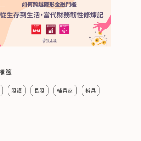
標籤
照護
長照
輔具家
輔具