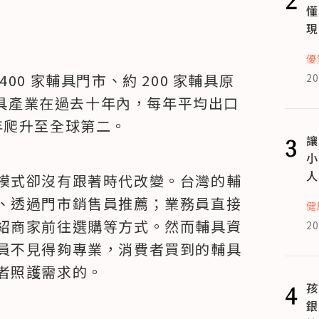
懂
現
優
0 家輔具門市、約 200 家輔具原
20
灣輔具產業在過去十年內，每年平均出口
4 年爬升至全球第二。
3
讓
小
人
模式卻沒有跟著時代改變。台灣的輔
、透過門市銷售員推薦；業務員直接
健
紹商家前往選購等方式。然而輔具資
20
員不見得夠專業，消費者買到的輔具
者照護需求的。
4
孩
銀