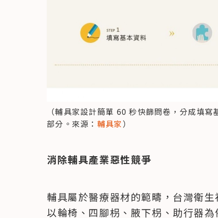
（輔具家設計簡單 60 秒快篩問卷，分成填
部分。來源：
輔具家
）
消除輔具產業惡性競爭
輔具屬於醫療器材的範疇，台灣衛生
以輪椅、四腳枴、腋下枴、助行器為