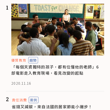
1
優質教育
趨勢
「每個天資獨特的孩子，都有位懂他的老師」6
部電影走入教育現場，看見改變的起點
2020.11.16
2
責任消費
案例
省錢又減碳，來自法國的居家節能小撇步！