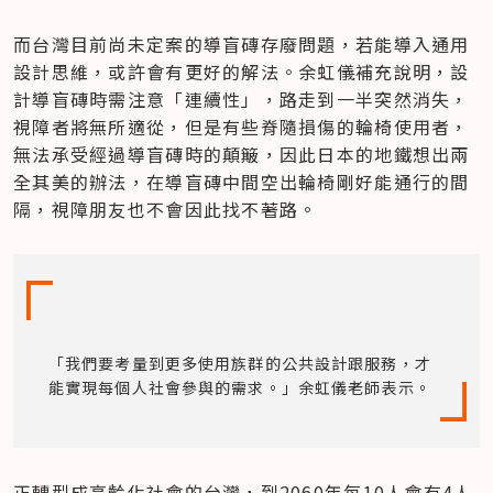
而台灣目前尚未定案的導盲磚存廢問題，若能導入通用
設計思維，或許會有更好的解法。余虹儀補充說明，設
計導盲磚時需注意「連續性」，路走到一半突然消失，
視障者將無所適從，但是有些脊隨損傷的輪椅使用者，
無法承受經過導盲磚時的顛簸，因此日本的地鐵想出兩
全其美的辦法，在導盲磚中間空出輪椅剛好能通行的間
隔，視障朋友也不會因此找不著路。
「我們要考量到更多使用族群的公共設計跟服務，才
能實現每個人社會參與的需求。」余虹儀老師表示。
正轉型成高齡化社會的台灣，到2060年每10人會有4人