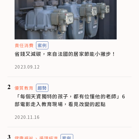
責任消費
案例
省錢又減碳，來自法國的居家節能小撇步！
2023.09.12
2
優質教育
趨勢
「每個天資獨特的孩子，都有位懂他的老師」6
部電影走入教育現場，看見改變的起點
2020.11.16
3
健康福祉
循環經濟
案例