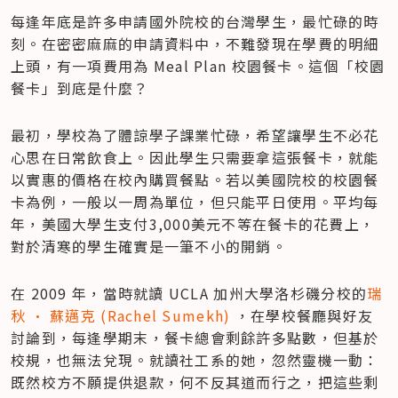
每逢年底是許多申請國外院校的台灣學生，最忙碌的時
刻。在密密麻麻的申請資料中，不難發現在學費的明細
上頭，有一項費用為 Meal Plan 校園餐卡。這個「校園
餐卡」到底是什麼？
最初，學校為了體諒學子課業忙碌，希望讓學生不必花
心思在日常飲食上。因此學生只需要拿這張餐卡，就能
以實惠的價格在校內購買餐點。若以美國院校的校園餐
卡為例，一般以一周為單位，但只能平日使用。平均每
年，美國大學生支付3,000美元不等在餐卡的花費上，
對於清寒的學生確實是一筆不小的開銷。
在 2009 年，當時就讀 UCLA 加州大學洛杉磯分校的
瑞
秋 • 蘇邁克 (Rachel Sumekh) 
，在學校餐廳與好友
討論到，每逢學期末，餐卡總會剩餘許多點數，但基於
校規，也無法兌現。就讀社工系的她，忽然靈機一動：
既然校方不願提供退款，何不反其道而行之，把這些剩