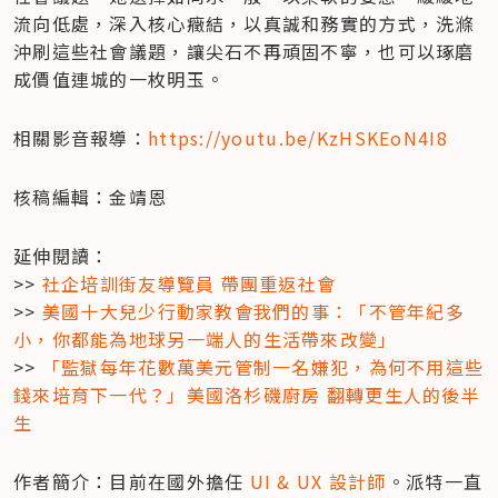
流向低處，深入核心癥結，以真誠和務實的方式，洗滌
沖刷這些社會議題，讓尖石不再頑固不寧，也可以琢磨
成價值連城的一枚明玉。
相關影音報導：
https://youtu.be/KzHSKEoN4I8
核稿編輯：金靖恩
延伸閱讀：

>> 
社企培訓街友導覽員 帶團重返社會
>> 
美國十大兒少行動家教會我們的事：「不管年紀多
小，你都能為地球另一端人的生活帶來改變」
>> 
「監獄每年花數萬美元管制一名嫌犯，為何不用這些
錢來培育下一代？」美國洛杉磯廚房 翻轉更生人的後半
生
作者簡介：目前在國外擔任 
UI & UX 設計師
。派特一直