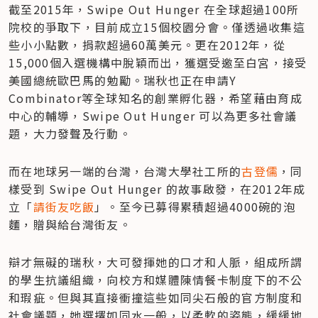
截至2015年，Swipe Out Hunger 在全球超過100所
院校的爭取下，目前成立15個校園分會。僅透過收集這
些小小點數，捐款超過60萬美元。更在2012年，從
15,000個入選機構中脫穎而出，獲選受邀至白宮，接受
美國總統歐巴馬的勉勵。瑞秋也正在申請Y 
Combinator等全球知名的創業孵化器，希望藉由育成
中心的輔導，Swipe Out Hunger 可以為更多社會議
題，大力發聲及行動。
而在地球另一端的台灣，台灣大學社工所的
古登儒
，同
樣受到 Swipe Out Hunger 的故事啟發，在2012年成
立「
請街友吃飯
」。至今已募得累積超過4000碗的泡
麵，贈與給台灣街友。
辯才無礙的瑞秋，大可發揮她的口才和人脈，組成所謂
的學生抗議組織，向校方和媒體陳情餐卡制度下的不公
和瑕疵。但與其直接衝撞這些如同尖石般的官方制度和
社會議題，她選擇如同水一般，以柔軟的姿態，緩緩地