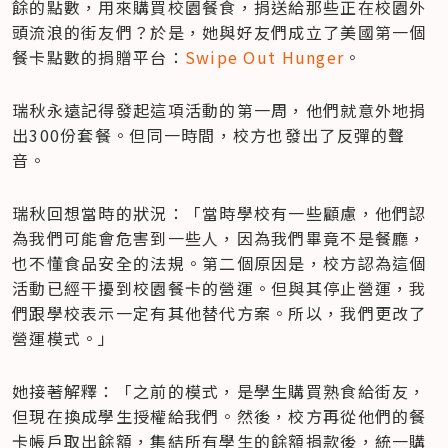
餘的點數，用來購買校園餐食，捐送給那些正在校園外
頭流浪的街友們？於是，她與好友們成立了美國第一個
餐卡點數的捐贈平台：
Swipe Out Hunger
。
瑞秋永遠記得發起這項活動的第一周，他們就意外地捐
出300份套餐。但同一時間，校方也發出了反彈的聲
音。
瑞秋回想當時的狀況：「當時學校有一些顧慮，他們認
為我們可能會危害到一些人，因為我們畢竟不是餐廳，
也不懂食品安全的法規。第二個原因是，校方認為這個
活動已經干擾到校園餐卡的營運。但與其停止營運，我
們跟學校表示一定有其他替代方案。所以，我們更改了
營運模式。」
她接著解釋：「之前的模式，是學生購買熟食給街友，
但現在換成學生授權給我們。然後，校方再從他們的餐
卡帳戶取出餘額，集結所有學生的餘額捐款後，統一購