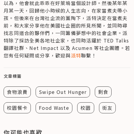
以為，他會就此乖乖在好萊塢當個設計師。然後某年某
月某一天，回歸他小時候的人生志向，在家當煮夫帶小
孩。但後來在台灣社企流的薰陶下，派特決定在當煮夫
前，和大家分享他在美國社企圈的所見所聞，並同時尋
找志同道合的夥伴們，一同籌備夢想中的社會企業。派
特除了採訪全美各地社企家，也同時活躍於 TED Talks 
翻譯社群、Net Impact 以及 Acumen 等社企團體。若
您有任何疑問或分享，歡迎與
派特
聯繫！
文章標籤
食物浪費
Swipe Out Hunger
剩食
校園餐卡
Food Waste
校園
街友
你可能也喜歡