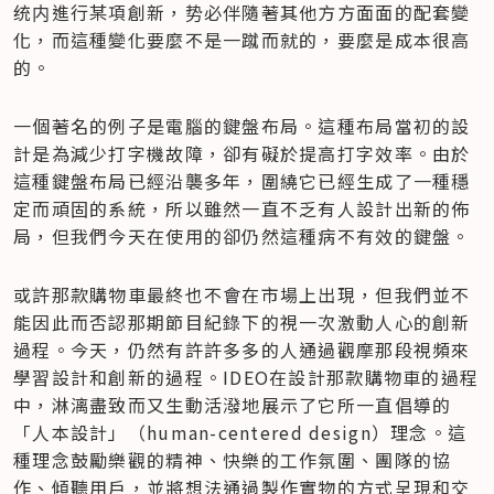
统内進行某項創新，势必伴隨著其他方方面面的配套變
化，而這種變化要麼不是一蹴而就的，要麼是成本很高
的。
一個著名的例子是電腦的鍵盤布局。這種布局當初的設
計是為減少打字機故障，卻有礙於提高打字效率。由於
這種鍵盤布局已經沿襲多年，圍繞它已經生成了一種穩
定而頑固的系統，所以雖然一直不乏有人設計出新的佈
局，但我們今天在使用的卻仍然這種病不有效的鍵盤。
或許那款購物車最終也不會在市場上出現，但我們並不
能因此而否認那期節目紀錄下的視一次激動人心的創新
過程。今天，仍然有許許多多的人通過觀摩那段視頻來
學習設計和創新的過程。IDEO在設計那款購物車的過程
中，淋漓盡致而又生動活潑地展示了它所一直倡導的
「人本設計」（human-centered design）理念。這
種理念鼓勵樂觀的精神、快樂的工作氛圍、團隊的協
作、傾聽用戶，並將想法通過製作實物的方式呈現和交