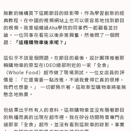
無數的機構買下這期節目的錄影帶，作為學習創新的經
典教程。在中國的視頻網站上也可以很容易地找到節目
的視頻。我曾組織過Aha學院的同事們一起觀看並討
論。一位同事在看完以後非常興奮，然後問了一個問
題：
「這種購物車後來呢？」
這似乎不該是個問題。在節目的最後，設計團隊推著那
輛購物車的原型在IDEO總部附近的一家「全食」
（Whole Food）超市做了現場測試。一位女店員的評
價是：「它還需要一點改進，不過我覺得它真的很棒，
我們也想要。」 一切都預示著，這款新型購物車將毫無
懸念地熱賣。
但結果出乎所有人的意料。這款購物車並没有随著節目
的熱播而真的出現在超市裡。我在矽谷坊間時曾專門去
過那家「全食」超市，並沒有看到這款車的踪影。事實