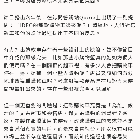
上，年輕的店員壓根不知道有這個東西。
節目播出六年後，在線問答網站Quora上出現了一則提
問：「IDEO的那款購物車後來呢？」陸續地，人們對這
款車和他的設計過程提出了不同的反思。
有人指出這款車存在著一些設計上的缺陷，並不像節目
中介绍的那樣完美。比如那些小購物籃真的能夠方便人
們使用嗎？在一個擁擠的超市裡，有多少人會把購物車
停在一邊，提著一個小籃去購物呢？店員又該如何有效
地堆放這種購物車呢？考慮到這款產品是在短短五天時
間裡設計出來的，存在一些瑕疵完全可以理解。
但一個更重要的問題是：這款購物車究竟是「為誰」設
計的？是為超市和零售店，還是為購物的消費者？顯
然，在製作那檔節目的時候，改進購物車的需求並不是
來自某個真實的用戶，而是來自電視台，所以很有可能
市場上並不存在這種需求，而設計的過程也很容易失