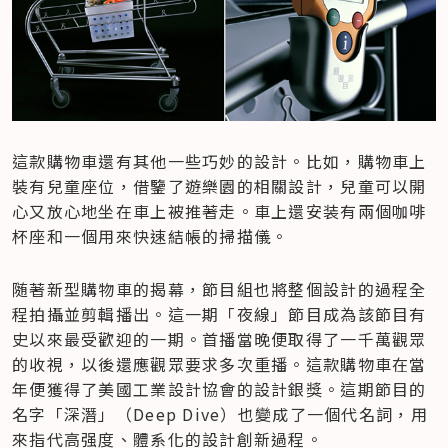
這款購物車還有其他一些巧妙的設計。比如，購物車上
裝有兒童座位，借鑒了遊樂園的相關設計，兒童可以開
心又放心地坐在車上被推著走。車上還安装有兩個咖啡
杯座和一個用來快速結帳的掃描儀。
随著新型購物車的揭幕，節目組也將整個設計的過程全
程拍攝並剪輯播出。這一期「夜線」節目成為該節目有
史以來最受歡迎的一期。首播當晚便取得了一千萬觀眾
的收視，以後還應觀眾要求多次重播。這款購物車在當
年便獲得了美國工業設計協會的設計銀獎。這期節目的
名字「深潛」（Deep Dive）也變成了一個代名詞，用
來指代高强度、體系化的設計創新過程。