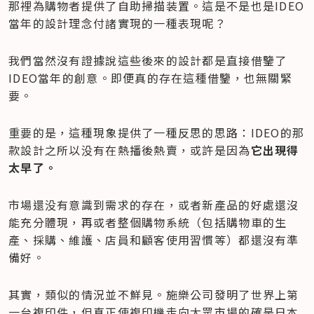
那裡為購物者提供了自助掃描装置。這是不是也是IDEO
當年的設計理念付諸實現的一種表現呢？
我們當然沒有證據說這些後來的設計都是直接借鑒了
IDEO當年的創意。即便真的存在這種借鑒，也無關緊
要。
重要的是，這種現象提供了一種反思的思路：IDEO的那
款設計之所以没有在熱播後熱賣，或許是因為
它出現得
太早了。
市場還没有意識到需求的存在，或者新產品的好處還沒
能充分體現，再或者整個購物系統（包括購物車的生
產、採購、維護、店員和顧客使用習慣等）都還沒有準
備好。
其實，類似的情況並不鮮見。施樂公司發明了世界上第
一台複印件，但真正使複印機走向大眾市場的確是日本