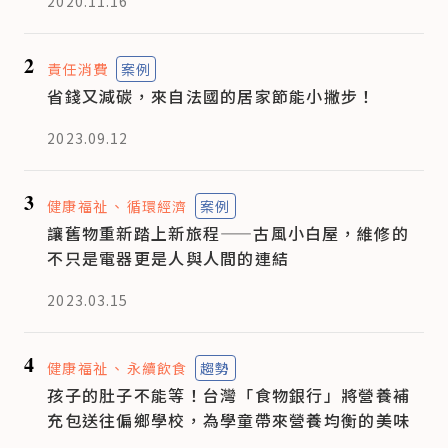
2020.11.16
2
責任消費
案例
省錢又減碳，來自法國的居家節能小撇步！
2023.09.12
3
健康福祉
循環經濟
案例
讓舊物重新踏上新旅程——古風小白屋，維修的
不只是電器更是人與人間的連結
2023.03.15
4
健康福祉
永續飲食
趨勢
孩子的肚子不能等！台灣「食物銀行」將營養補
充包送往偏鄉學校，為學童帶來營養均衡的美味