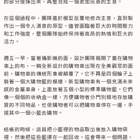
的部分提煉出來，再整合成一個更加完善的主意。
在這個過程中，團隊基於模型反覆地修改主意，直到製
作出一個令人滿意的原型。儘管面臨著巨大的時間壓力
和工作強度，整個團隊始終保持著高昂的熱情和巨大的
活力。
週五一早，當著攝影機的面，設計團隊揭開了蓋在購物
車上的布，一輛全新設計的購物車出現在全美觀眾的面
前。購物車的傳統形象被顛覆了。它不再是四個輪子上
裝著一個大購物籃的模樣。新型購物車有一個充滿未來
感的金屬車身，上面放著五個小型的標準購物籃。它們
像一個個的收納盒一樣，方便購物者分門別類地存放購
買的不同物品，也使購物者可以把購物車停在一邊，手
提其中一個小籃去購物。
結帳的時候，店員把小籃裡的物品取出後放入購物袋
裡，然後把這些籃摞在一起回收。這會帶來一個問題，