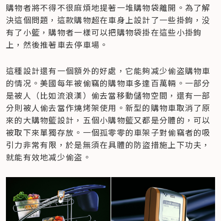
購物者將不得不很麻煩地提著一堆購物袋離開。為了解
決這個問題，這款購物超在車身上設計了一些掛鉤，没
有了小籃，購物者一樣可以把購物袋掛在這些小掛鉤
上，然後推著車去停車場。
這種設計還有一個額外的好處，它能夠减少偷盗購物車
的情况。美國每年被偷竊的購物車多達百萬輛。一部分
是被人（比如流浪漢）偷去當移動儲物空間，還有一部
分則被人偷去當作燒烤架使用。新型的購物車取消了原
來的大購物籃設計，五個小購物籃又都是分體的，可以
被取下來單獨存放。一個孤零零的車架子對偷竊者的吸
引力非常有限，於是無須在具體的防盜措施上下功夫，
就能有效地减少偷盗。