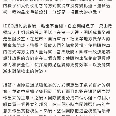
的樣子和人們使用它的方式就從來沒有變化過。選擇這
樣一種物品來重新設計，無疑是一項巨大的挑戰。
IDEO接到挑戰後一點也不含糊。它立刻组建了一只由跨
領域人士组成的設計團隊。在第一天裡，團隊成員全都
走出辦公室，在超市、自行車行、社區等地方做深入的
觀察和訪談，獲得了關於人們的購物習慣、使用購物車
的方式等方面的大量洞察。當天晚間，團隊一致決定將
設計改進的方向定在三個方面：使購物車隊兒童更具親
和力和安全性、使採購的過程變得更有效率，以及能夠
减少對購物車的偷盗。
接著，團隊通過頭腦風暴的方式構想出了數以百計的創
意，並從中選擇了幾個最「酷」而且能夠在短時間內製
作出來的主意。之後，團隊被劃分成四個小組。每個小
組負責一個獨立的部分，在三個小時內圍繞選出來的主
意製作出實物模型。然後，整個團隊把這些模型裡最棒