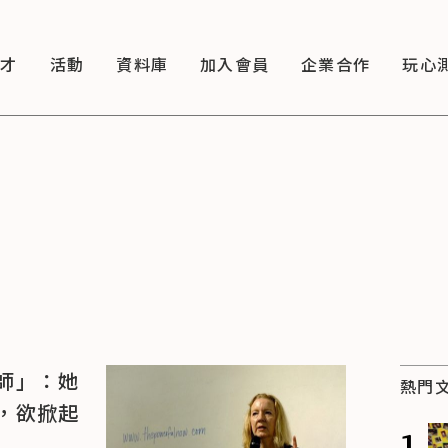
徵才
活動
資料庫
加入會員
企業合作
玩心
師」：她
熱門
，欲掀起
1