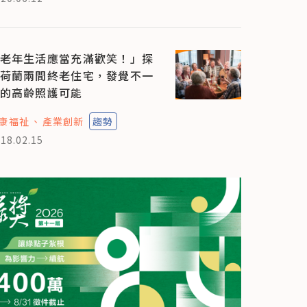
老年生活應當充滿歡笑！」探
荷蘭兩間終老住宅，發覺不一
的高齡照護可能
康福祉
產業創新
趨勢
18.02.15