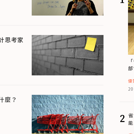
計思考家
「
部
優
20
什麼？
2
省
能