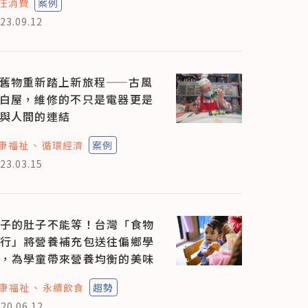
任消費
案例
23.09.12
舊物重新踏上新旅程——古風
白屋，維修的不只是電器更是
與人間的連結
康福祉
循環經濟
案例
23.03.15
子的肚子不能等！台灣「食物
行」將營養補充包送往偏鄉學
，為學童帶來營養均衡的美味
康福祉
永續飲食
趨勢
20.06.12