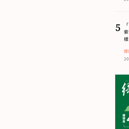
5
「
索
樣
健
20