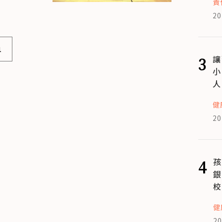
責
20
1
3
讓
小
人
健
20
4
孩
銀
校
健
20