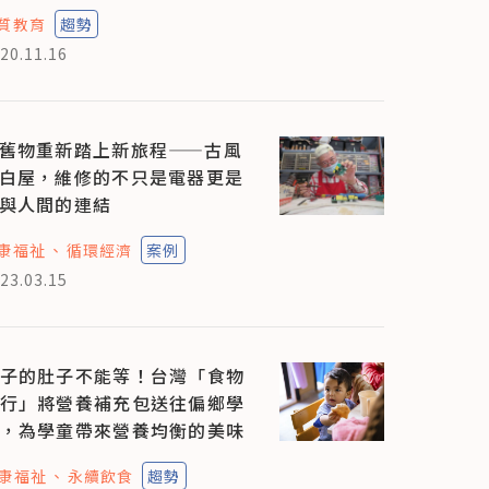
質教育
趨勢
20.11.16
舊物重新踏上新旅程——古風
白屋，維修的不只是電器更是
與人間的連結
康福祉
循環經濟
案例
23.03.15
子的肚子不能等！台灣「食物
行」將營養補充包送往偏鄉學
，為學童帶來營養均衡的美味
康福祉
永續飲食
趨勢