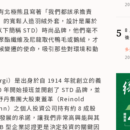
20
有北極熊且寫著「我們都該承擔責
lity!）的寬鬆人造羽絨外套，設計是屬於
ck（以下簡稱 STD）時尚品牌，他們毫不
5
8
後
聚酯纖維及尼龍取代鴨毛或鵝絨，才
候變遷的使命，吸引那些對環境和動
多
20
rgi）是出身於自 1914 年就創立的義
 年開始接班並開創了 STD 品牌，並
丹集團大股東蓋革（Reinold 
fmann）之個人投資公司持有約 8 成股
續發展的承諾，讓我們非常高興能與其
B 型企業認證更是決定投資的關鍵因