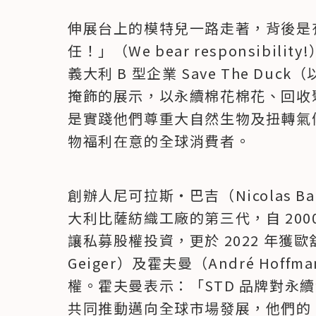
伸展台上的模特兒一路走著，背後是
任！」（We bear responsibi
義大利 B 型企業 Save The Du
掩飾的展示，以永續棉花棉花、回收
是實踐他們尊重大自然生物及扭轉氣
物福利在意的全球消費者。
創辦人尼可拉斯・巴吉（Nicolas Ba
大利比薩紡織工廠的第三代，自 2000
讓私募股權投資，更於 2022 年獲歐舒
Geiger）及霍夫曼（André Hof
權。霍夫曼表示：「STD 品牌對永
共同推動邁向全球市場發展，他們的 