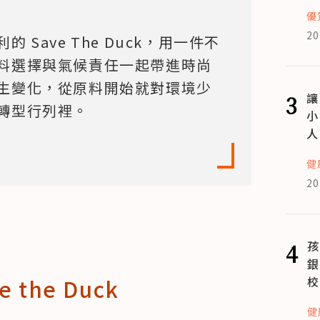
優
20
Save The Duck，用一件不
料選擇與氣候責任一起帶進時尚
生變化，從原料開始就對環境少
3
讓
轉型行列裡。
小
人
健
20
4
孩
銀
the Duck
校
健