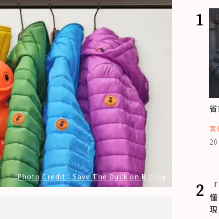
1
省
責
20
Photo Credit：Save The Duck on B Crop
2
「
懂
現