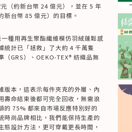
歐元（約新台幣 24 億元），並在 5 年
約新台幣 85 億元）的目標。
ch 是一種用再生聚酯纖維模仿羽絨蓬鬆感
統計已「拯救」了大約 4 千萬隻
GRS）、OEKO-TEX® 紡織品無
維版本，這表示每件夾克的外層、內
用壽命結束後都可完全回收，無需浪
的 75% 都來自市場反應特別好的
統時尚品牌相比，我們能保持生產的
生態設計方法，更可穿戴更長時間，