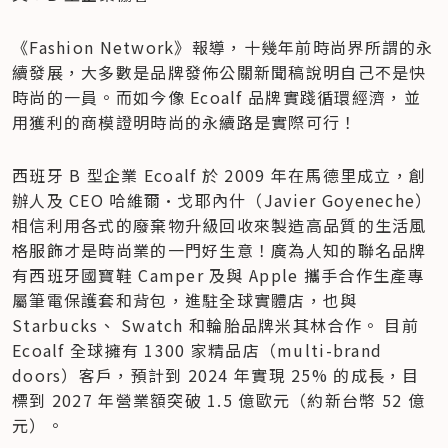
《Fashion Network》報導，十幾年前時尚界所謂的永
續發展，大多數是品牌發佈公關新聞稿說明自己不是快
時尚的一員。而如今像 Ecoalf 品牌實踐循環經濟，並
用獲利的商模證明時尚的永續路是實際可行！
西班牙 B 型企業 Ecoalf 於 2009 年在馬德里成立，創
辦人及 CEO 哈維爾·戈耶內什（Javier Goyeneche）
相信利用各式的廢棄物升級回收來製造高品質的生活風
格服飾才是時尚業的一門好生意！廣為人知的聯名品牌
有西班牙國寶鞋 Camper 及與 Apple 攜手合作生產專
屬筆電保護套和背包，進駐全球實體店，也與 
Starbucks、 Swatch 和輪胎品牌米其林合作。 目前 
Ecoalf 全球擁有 1300 家精品店（multi-brand 
doors）客戶，預計到 2024 年實現 25% 的成長，目
標到 2027 年營業額突破 1.5 億歐元（約新台幣 52 億
元）。