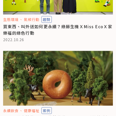
生態環境
氣候行動
趨勢
買東西、叫外送如何更永續？綠藤生機ＸMiss EcoＸ家
樂福的綠色行動
2022.10.26
永續飲食
健康福祉
案例