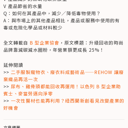
V 產品節省的水量

Q：如何在其產品中，減少／降低毒物使用？

A：與市場上的其他產品相比，產品或服務中使用的有
毒或危險化學品或材料較少
全文轉載自 
B 型企業協會
，原文標題：升級回收的時尚
品牌靠減碳減水圈粉，年營業額更成長 25%！
延伸閱讀

>> 
二手服製寵物衣、廢衣料成藝術品——REHOW 讓廢
棄織品再活一次
>> 
尿布、雞骨頭都能回收再運用！以色列 B 型企業助
賓士、麥當勞邁向淨零
>> 
一次性醫材也能再利用？紐西蘭新創看見改變產業的
好機會
文章標籤