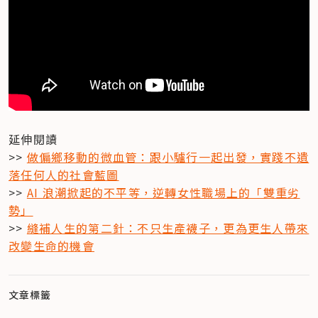
延伸閱讀

>> 
做偏鄉移動的微血管：跟小驢行一起出發，實踐不遺
落任何人的社會藍圖
>> 
AI 浪潮掀起的不平等，逆轉女性職場上的「雙重劣
勢」
>> 
縫補人生的第二針：不只生產襪子，更為更生人帶來
改變生命的機會
文章標籤