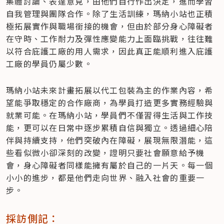
集體討論、表達意見，由他們自行作出決定，進而學習
自我管理與團隊合作。除了生活訓練，瑪納小站也正積
極拓展實作與職場銜接的機會，但由於部分身心障礙者
在守時、工作耐力及彈性應變能力上面臨挑戰，往往難
以符合庇護工廠的用人需求，因此真正能順利進入庇護
工廠的學員仍屬少數。
瑪納小站未來計畫拓展以代工包裝為主的作業內容，希
望能爭取穩定的合作廠商，為學員打造更多實務經驗與
就業可能。在瑪納小站，學員們不僅習得生活與工作技
能，更可以在日常中逐步累積自信與獨立。透過細心陪
伴與持續支持，他們突破內在障礙，展現無限潛能，這
些看似微小卻深刻的改變，證明只要社會願意給予機
會，身心障礙者同樣能擁有屬於自己的一片天。每一個
小小的進步，都是他們走向世界、融入社會的重要一
步。
採訪側記：