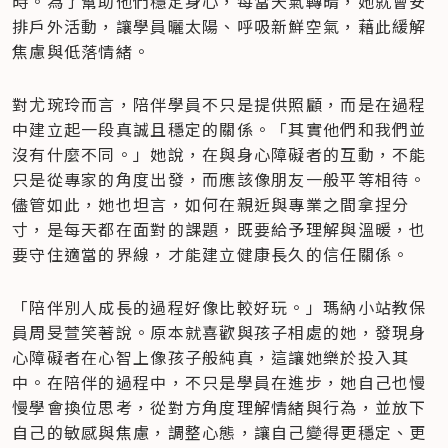
時。為了幫助他們穩定身心，每當天氣轉晴，她就會安
排戶外活動，讓學員曬太陽、呼吸新鮮空氣，藉此緩解
焦慮與低落情緒。
對尤琬玲而言，陪伴學員不只是提供照顧，而是在過程
中建立起一段真誠且穩定的關係。「其實他們和我們並
沒有什麼不同。」她說，在與身心障礙者的互動，不能
只是從專家的角度出發，而應該像朋友一般平等相待。
儘管如此，她也坦言，如何在親近與專業之間拿捏分
寸，是每天都在面對的課題，既要給予理解與溫暖，也
要守住適當的界線，才能建立健康長久的信任關係。
「陪伴別人成長的過程好像比較好玩。」瑪納小站教保
員周旻萱笑著說。原本就喜歡與孩子相處的她，發現身
心障礙者在心智上像孩子般純真，這讓她樂於投入其
中。在陪伴的過程中，不只是學員在進步，她自己也慢
慢學會換位思考，從對方角度理解情緒與行為，並放下
自己的敏感與焦慮，調整心態，讓自己變得更穩定、更