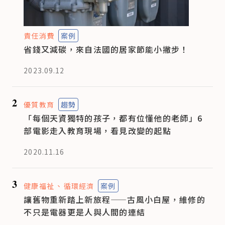
責任消費
案例
省錢又減碳，來自法國的居家節能小撇步！
2023.09.12
2
優質教育
趨勢
「每個天資獨特的孩子，都有位懂他的老師」6
部電影走入教育現場，看見改變的起點
2020.11.16
3
健康福祉
循環經濟
案例
讓舊物重新踏上新旅程——古風小白屋，維修的
不只是電器更是人與人間的連結