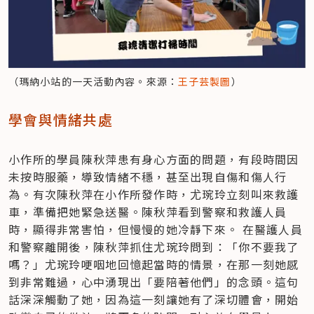
（瑪納小站的一天活動內容。來源：
王子芸製圖
）
學會與情緒共處
小作所的學員陳秋萍患有身心方面的問題，有段時間因
未按時服藥，導致情緒不穩，甚至出現自傷和傷人行
為。有次陳秋萍在小作所發作時，尤琬玲立刻叫來救護
車，準備把她緊急送醫。陳秋萍看到警察和救護人員
時，顯得非常害怕，但慢慢的她冷靜下來。 在醫護人員
和警察離開後，陳秋萍抓住尤琬玲問到：「你不要我了
嗎？」尤琬玲哽咽地回憶起當時的情景，在那一刻她感
到非常難過，心中湧現出「要陪著他們」的念頭。這句
話深深觸動了她，因為這一刻讓她有了深切體會，開始