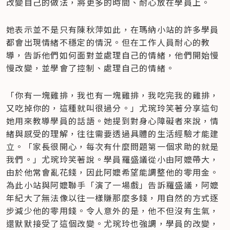
改變自己的做法，將更多的時間、耐心放在學員上。
她表示並不是只有陳秋萍如此，在瑪納小站的許多學員
都會出現情緒不穩定的情況。但在工作人員耐心的教
導，告訴他們如何面對並處理自己的情緒，他們開始慢
慢改變，並學會了控制、處理自己的情緒。
「你有一塊雞排，我也有一塊雞排，我吃完我的雞排，
又吃掉你的，這種就叫很過分。」尤琬玲笑著分享這句
她用來教導學員的話語。她提到對身心障礙者來說，情
緒與感受的理解，往往需要透過具體的生活經驗才能建
立。「家長很開心，每次有什麼問題第一個求助的就是
我們。」尤琬玲笑著說。學員羅盛議從小由阿嬤帶大，
由於他常會亂花錢，因此阿嬤希望能調整他的零用金。
為此小站與阿嬤聯手「演了一場戲」告訴羅盛議，阿嬤
年紀大了無法像以往一樣賺那麼多錢，用自然的方式逐
步減少他的零用錢。令人意外的是，他不但沒有生氣，
還默默接受了這個改變。尤琬玲也強調，學員的改變，