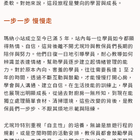
柔軟。對她來說，這段旅程是雙向的學習與成長。
一步一步 慢慢走
瑪納小站成立至今已滿 5 年，站內每一位學員如今都顯
得熱情、自信，這背後離不開尤琬玲與教保員們長期的
陪伴與努力。他們日復一日地引導學員，耐心教導如何
辨識並表達情緒，幫助學員逐步建立起情緒管理的能
力。對於原本內向、害羞的學員，往往需要長達 1 至 2 
年的時間，透過不斷互動與鼓勵，才能慢慢打開心房，
學會與人溝通、建立自信。在生活技能的訓練上，學員
也展現出明顯成長，從過去對廚房一無所知，到現在能
獨立處理簡單食材、清掃環境，這些改變的背後，是教
保員們一步步、不厭其煩地示範與陪練。
尤琬玲特別重視「自主性」的培養，無論是旅遊行程的
規劃，或是空閒時間的活動安排，教保員都會鼓勵學員