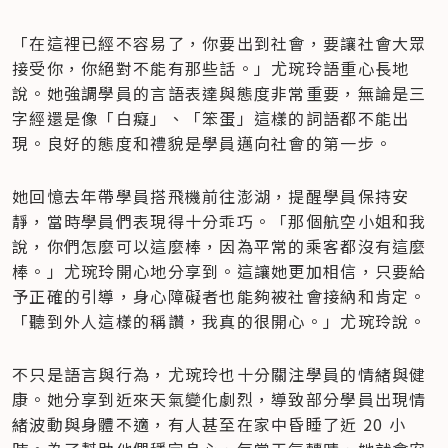
「在這裡已經不容易了，你要出到社會，要讓社會大眾
接受你，你絕對不能有那些話。」尤琬玲語重心長地
說。她強調學員的言語表達與態度非常重要，無論是三
字經還是像「白癡」、「笨蛋」這樣的詞語都不能出
現。良好的態度和禮貌是學員邁向社會的第一步。
她回憶去年帶學員搭飛機前往澎湖，提醒學員保持安
靜，當時學員們表現得十分乖巧。「那個航空小姐和我
說，你們怎麼可以這麼棒，因為平常的乘客都沒有這麼
棒。」尤琬玲開心地分享到。這讓她更加相信，只要給
予正確的引導，身心障礙者也能夠被社會接納和肯定。
「聽到外人這樣的稱讚，我真的很開心。」尤琬玲說。
不只是語言與行為，尤琬玲也十分關注學員的情緒與健
康。她分享到近來天氣變化劇烈，導致部分學員出現情
緒波動與身體不適，有人甚至在家中昏睡了近 20 小