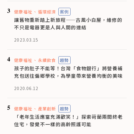
3
健康福祉
循環經濟
案例
讓舊物重新踏上新旅程——古風小白屋，維修的
不只是電器更是人與人間的連結
2023.03.15
4
健康福祉
永續飲食
趨勢
孩子的肚子不能等！台灣「食物銀行」將營養補
充包送往偏鄉學校，為學童帶來營養均衡的美味
2020.06.12
5
健康福祉
產業創新
趨勢
「老年生活應當充滿歡笑！」探索荷蘭兩間終老
住宅，發覺不一樣的高齡照護可能