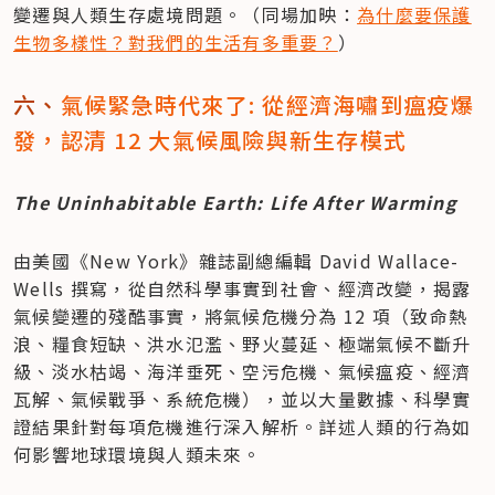
變遷與人類生存處境問題。（同場加映：
為什麼要保護
生物多樣性？對我們的生活有多重要？
）
六、
氣候緊急時代來了: 從經濟海嘯到瘟疫爆
發，認清 12 大氣候風險與新生存模式 
The Uninhabitable Earth: Life After Warming
由美國《New York》雜誌副總編輯 David Wallace-
Wells 撰寫，從自然科學事實到社會、經濟改變，揭露
氣候變遷的殘酷事實，將氣候危機分為 12 項（致命熱
浪、糧食短缺、洪水氾濫、野火蔓延、極端氣候不斷升
級、淡水枯竭、海洋垂死、空污危機、氣候瘟疫、經濟
瓦解、氣候戰爭、系統危機），並以大量數據、科學實
證結果針對每項危機進行深入解析。詳述人類的行為如
何影響地球環境與人類未來。