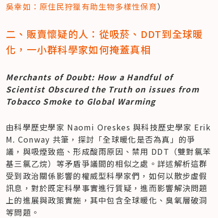
吳幸如：原住民狩獵有助生物多樣性保育
）
二、販賣懷疑的人：從吸菸、DDT到全球暖
化，一小群科學家如何掩蓋真相  
Merchants of Doubt: How a Handful of 
Scientist Obscured the Truth on issues from 
Tobacco Smoke to Global Warming
由科學歷史學家 Naomi Oreskes 與科技歷史學家 Erik 
M. Conway 共筆，探討「全球暖化是否為真」的爭
議，與吸煙致癌、形成酸雨原因、禁用 DDT（雙對氯苯
基三氯乙烷）等矛盾爭議間的相似之處。詳述解析這群
受到政治關係影響的權威型科學家們，如何以散步虛假
訊息，對於既定科學事實進行質疑，進而影響解決問題
上的進展與政策實施，其中包含全球暖化、臭氧層破洞
等問題。