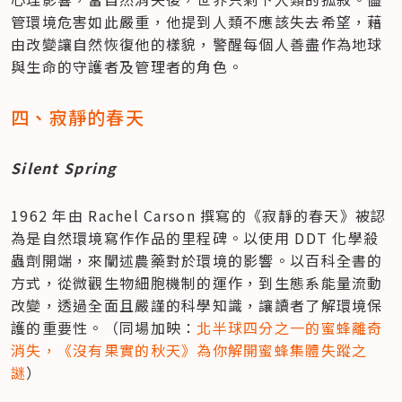
管環境危害如此嚴重，他提到人類不應該失去希望，藉
由改變讓自然恢復他的樣貌，警醒每個人善盡作為地球
與生命的守護者及管理者的角色。
四、寂靜的春天 
Silent Spring
1962 年由 Rachel Carson 撰寫的《寂靜的春天》被認
為是自然環境寫作作品的里程碑。以使用 DDT 化學殺
蟲劑開端，來闡述農藥對於環境的影響。以百科全書的
方式，從微觀生物細胞機制的運作，到生態系能量流動
改變，透過全面且嚴謹的科學知識，讓讀者了解環境保
護的重要性。（同場加映：
北半球四分之一的蜜蜂離奇
消失，《沒有果實的秋天》為你解開蜜蜂集體失蹤之
謎
）