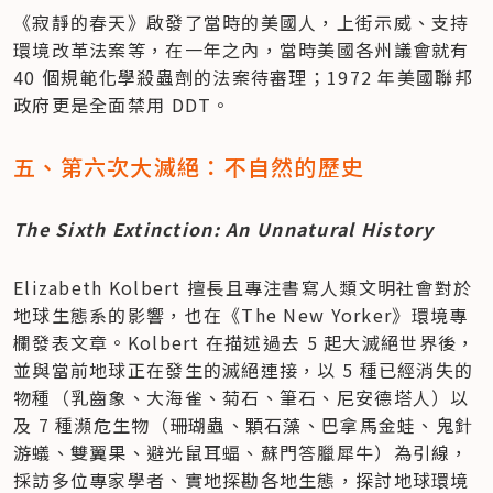
《寂靜的春天》啟發了當時的美國人，上街示威、支持
環境改革法案等，在一年之內，當時美國各州議會就有 
40 個規範化學殺蟲劑的法案待審理；1972 年美國聯邦
政府更是全面禁用 DDT。
五、第六次大滅絕：不自然的歷史 
The Sixth Extinction: An Unnatural History
Elizabeth Kolbert 擅長且專注書寫人類文明社會對於
地球生態系的影響，也在《The New Yorker》環境專
欄發表文章。Kolbert 在描述過去 5 起大滅絕世界後，
並與當前地球正在發生的滅絕連接，以 5 種已經消失的
物種（乳齒象、大海雀、菊石、筆石、尼安德塔人）以
及 7 種瀕危生物（珊瑚蟲、顆石藻、巴拿馬金蛙、鬼針
游蟻、雙翼果、避光鼠耳蝠、蘇門答臘犀牛）為引線，
採訪多位專家學者、實地探勘各地生態，探討地球環境