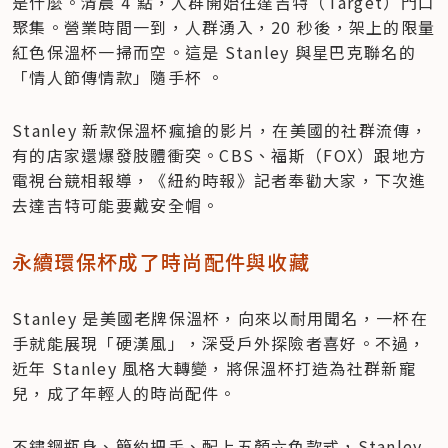
是什麼。清晨 4 點，人群開始往達吉特（Target）門口
聚集。營業時間一到，人群湧入，20 秒後，架上的限量
紅色保溫杯一掃而空。這是 Stanley 與星巴克聯名的
「情人節傳情款」隨手杯 。
Stanley 新款保溫杯瘋搶的影片，在美國的社群流傳，
有的店家還爆發肢體衝突。CBS、福斯（FOX）跟地方
電視台競相報導，《紐約時報》記者奉勸大家，下次進
去達吉特可能要戴安全帽。
永續環保杯成了時尚配件與收藏
Stanley 是美國老牌保溫杯，向來以耐用聞名，一杯在
手就能展現「硬漢風」，深受戶外探險者喜好。不過，
近年 Stanley 風格大轉變，將保溫杯打造為社群新寵
兒，成了年輕人的時尚配件。
不鏽鋼瓶身、簡約把手、配上五顏六色款式，Stanley 