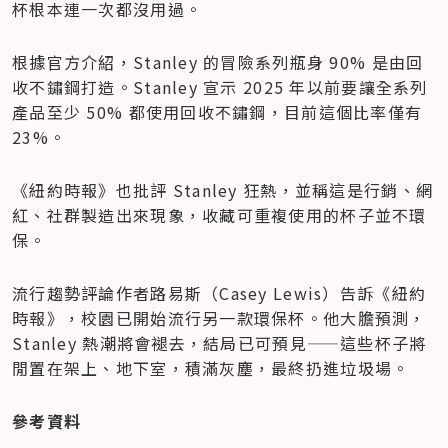
杯根本連一次都沒用過。
根據官方介紹，Stanley 的冒險系列瓶身 90% 是由回
收不鏽鋼打造。Stanley 宣示 2025 年以前要讓全系列
產品至少 50% 都使用回收不鏽鋼，目前這個比率僅有 
23%。
《紐約時報》也批評 Stanley 狂熱，並稱這是行銷、網
紅、社群製造出來現象，收藏可重複使用的杯子並不環
保。
流行趨勢評論作者路易斯（Casey Lewis）告訴《紐約
時報》，校園已開始流行另一款環保杯。他大膽預測，
Stanley 熱潮將會褪去，結局已可預見——這些杯子將
閒置在架上、地下室，積滿灰塵，最終扔進垃圾場。
參考資料