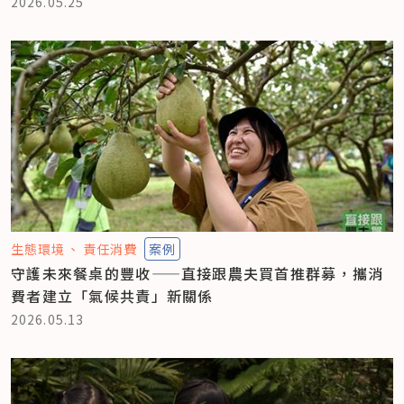
2026.05.25
生態環境
責任消費
案例
守護未來餐桌的豐收——直接跟農夫買首推群募，攜消
費者建立「氣候共責」新關係
2026.05.13