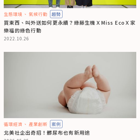
生態環境
氣候行動
趨勢
買東西、叫外送如何更永續？綠藤生機ＸMiss EcoＸ家
樂福的綠色行動
2022.10.26
循環經濟
產業創新
案例
北美社企出奇招！髒尿布也有新用途