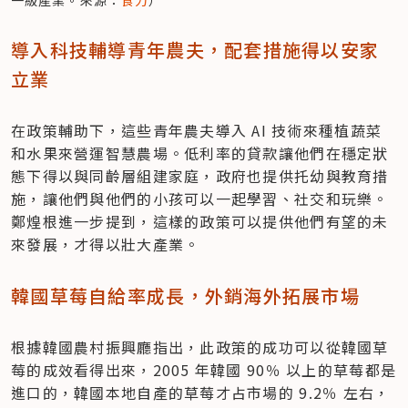
一級產業。來源：
食力
）
導入科技輔導青年農夫，配套措施得以安家
立業
在政策輔助下，這些青年農夫導入 AI 技術來種植蔬菜
和水果來營運智慧農場。低利率的貸款讓他們在穩定狀
態下得以與同齡層組建家庭，政府也提供托幼與教育措
施，讓他們與他們的小孩可以一起學習、社交和玩樂。
鄭煌根進一步提到，這樣的政策可以提供他們有望的未
來發展，才得以壯大產業。
韓國草莓自給率成長，外銷海外拓展市場
根據韓國農村振興廳指出，此政策的成功可以從韓國草
莓的成效看得出來，2005 年韓國 90％ 以上的草莓都是
進口的，韓國本地自產的草莓才占市場的 9.2％ 左右，