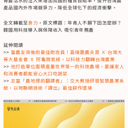
青農活水的注入來增加我國的糧食自給率，提升台灣農
產品國內外市場競爭力，降低全球化下的經濟衝擊。
全文轉載至
食力
，原文標題：年青人不願下田怎麼辦？
韓國用科技導入與保障收入 吸引青年務農
延伸閱讀

>> 
當農友背後的最佳助攻員！直接跟農夫買 Ｘ 台灣大
哥大基金會 Ｘ 阿龜微氣候，以科技力翻轉台灣農業
>> 
他打造單位面積產量世界第一的科技農場，要讓家人
和消費者都能安心大口吃蔬菜
>> 
志當「農地裡的翻譯者」：交大教授研發智慧農業系
統，以物聯網技術「譯出」最佳耕作環境