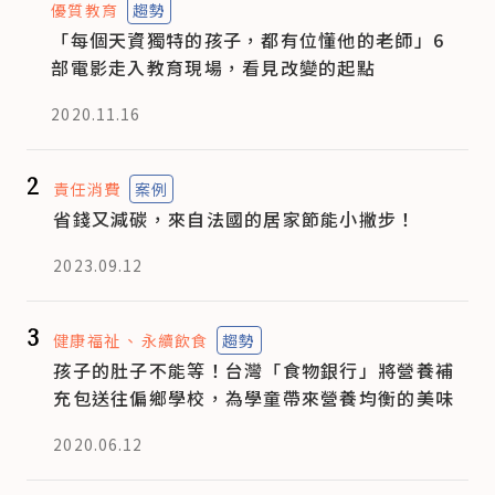
優質教育
趨勢
「每個天資獨特的孩子，都有位懂他的老師」6
部電影走入教育現場，看見改變的起點
2020.11.16
2
責任消費
案例
省錢又減碳，來自法國的居家節能小撇步！
2023.09.12
3
健康福祉
永續飲食
趨勢
孩子的肚子不能等！台灣「食物銀行」將營養補
充包送往偏鄉學校，為學童帶來營養均衡的美味
2020.06.12