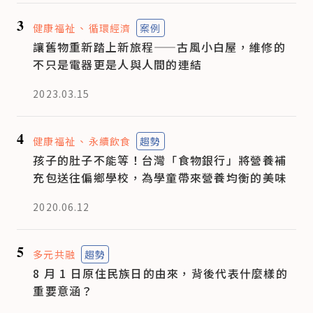
3
健康福祉
循環經濟
案例
讓舊物重新踏上新旅程——古風小白屋，維修的
不只是電器更是人與人間的連結
2023.03.15
4
健康福祉
永續飲食
趨勢
孩子的肚子不能等！台灣「食物銀行」將營養補
充包送往偏鄉學校，為學童帶來營養均衡的美味
2020.06.12
5
多元共融
趨勢
8 月 1 日原住民族日的由來，背後代表什麼樣的
重要意涵？