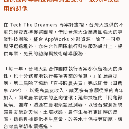
用的想像
在 Tech The Dreamers 專案計畫裡，台灣大提供的不
單只經費支持獲選團隊，借助台灣大企業集團強大的專
業科技團隊、整合 AppWorks 外部資源，除了一同參
與評選過程外，亦在合作團隊執行科技服務設計上，提
供專業、免費的諮詢與技術輔導服務。
「每一年，台灣大對合作團隊執行專案都保留極大的彈
性，也十分務實地執行每項專案的預算。」劉麗惠提
到，第二屆除了協助「直接跟農夫買」完成開發〈幫農
事 APP〉，以提高農友收入，讓更多有意願從業的青年
加入，開啟農業就業的正向循環；延伸扶植的「阿龜微
氣候」團隊，透過在農地架設感測器，以後台監測系統
讓農友能對天候、土壤狀態、農作生長有更即時的反
應，透過數據優化提生產量、改善水土保持等問題，讓
台灣農業朝永續邁進。