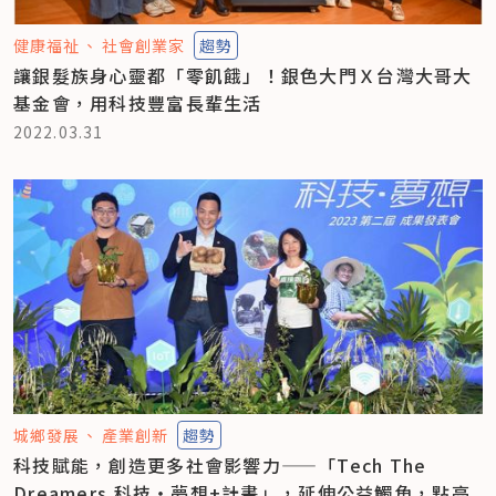
健康福祉
社會創業家
趨勢
讓銀髮族身心靈都「零飢餓」！銀色大門Ｘ台灣大哥大
基金會，用科技豐富長輩生活
2022.03.31
城鄉發展
產業創新
趨勢
科技賦能，創造更多社會影響力——「Tech The
Dreamers 科技‧夢想+計畫」，延伸公益觸角，點亮