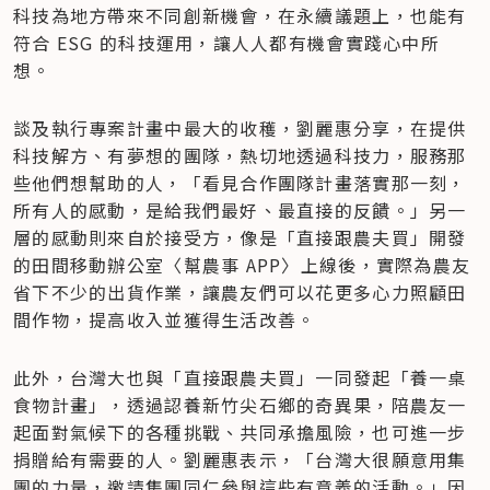
科技為地方帶來不同創新機會，在永續議題上，也能有
符合 ESG 的科技運用，讓人人都有機會實踐心中所
想。
談及執行專案計畫中最大的收穫，劉麗惠分享，在提供
科技解方、有夢想的團隊，熱切地透過科技力，服務那
些他們想幫助的人，「看見合作團隊計畫落實那一刻，
所有人的感動，是給我們最好、最直接的反饋。」另一
層的感動則來自於接受方，像是「直接跟農夫買」開發
的田間移動辦公室〈幫農事 APP〉上線後，實際為農友
省下不少的出貨作業，讓農友們可以花更多心力照顧田
間作物，提高收入並獲得生活改善。
此外，台灣大也與「直接跟農夫買」一同發起「養一桌
食物計畫」，透過認養新竹尖石鄉的奇異果，陪農友一
起面對氣候下的各種挑戰、共同承擔風險，也可進一步
捐贈給有需要的人。劉麗惠表示，「台灣大很願意用集
團的力量，邀請集團同仁參與這些有意義的活動。」因