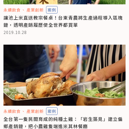
永續飲食
產業創新
案例
讓池上米直送教宗餐桌！台東青農將生產過程導入區塊
鏈，透明產銷履歷使全世界都買單
2019.10.28
永續飲食
產業創新
案例
全台第一隻民間育成的純種土雞：「岩生築見」建立偏
鄉產銷鏈，把小農雞隻端進米其林餐廳