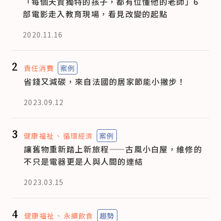
「每個天資獨特的孩子，都有位懂他的老師」6
部電影走入教育現場，看見改變的起點
2020.11.16
2
責任消費
案例
省錢又減碳，來自法國的居家節能小撇步！
2023.09.12
3
健康福祉
循環經濟
案例
讓舊物重新踏上新旅程——古風小白屋，維修的
不只是電器更是人與人間的連結
2023.03.15
4
健康福祉
永續飲食
趨勢