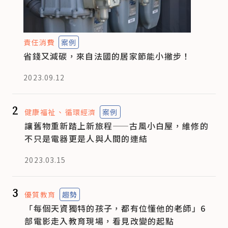
責任消費
案例
省錢又減碳，來自法國的居家節能小撇步！
2023.09.12
2
健康福祉
循環經濟
案例
讓舊物重新踏上新旅程——古風小白屋，維修的
不只是電器更是人與人間的連結
2023.03.15
3
優質教育
趨勢
「每個天資獨特的孩子，都有位懂他的老師」6
部電影走入教育現場，看見改變的起點