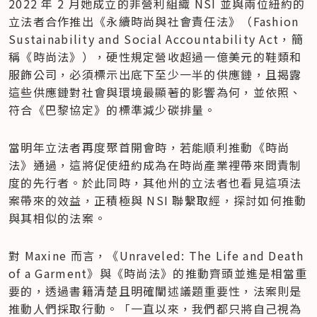
2022 年 2 月她成立的非營利組織 NSI 並與兩位紐約的
立法者合作推出《永續時尚與社會責任法》（Fashion 
Sustainability and Social Accountability Act，簡
稱《時尚法》），硬性規定營收超過一億美元的鞋類和
服飾公司，必須標示出底下至少一半的供應鏈，且揭露
這些供應鏈對社會與環境最顯著的影響為何，並依照、
符合《巴黎協定》的標準減少碳排量。
當明年立法者再度聚首開會時，若能順利推動《時尚
法》通過，這將促使紐約成為在時尚產業裡帶來問責制
度的先行者。於此同時，其他州的立法者也看見這項法
案帶來的效益，正積極與 NSI 聯繫取經，探討如何推動
與其相似的法案。
對 Maxine 而言，《Unraveled: The Life and Death 
of a Garment》與《時尚法》的推動齊頭並進是相當重
要的，透過書籍清楚且明確闡述議題重要性，法案則是
推動人們採取行動。「一直以來，我們都只將自己視為