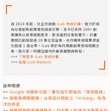
自 2014 年起，社企流啟動
 iLab 育成計畫
，致力於成
為社會創新創業者的成長引擎，至今已支持 200+ 創
業團隊以商業啟動更多、更深遠的社會影響力，計畫
期間已創造超過 18 萬位受益者、合作團隊總募集資金
也超過 1 億台幣。iLab 將於每月精選創業領域相關文
章，與大家一同關注國內外最新趨勢與新知。

>>> 
了解更多 iLab 育成計畫
>>> 
追蹤 iLab Medium
​延伸閱讀

>> 
Google 地圖新功能！優先指引節能的「環保路線」
>> 
廢棄漁網變眼鏡！台灣設計師創立「Hibāng」為海
洋找希望
>> 
廢棄燈管變身玻璃藝品！日本職人盼讓流冰美景永存