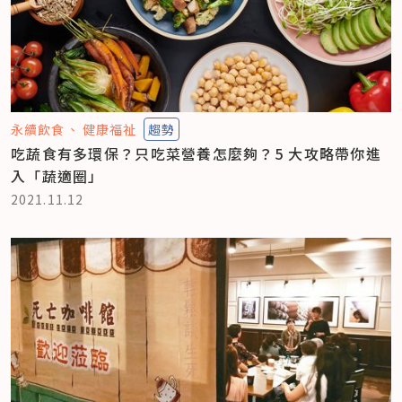
永續飲食
健康福祉
趨勢
吃蔬食有多環保？只吃菜營養怎麼夠？5 大攻略帶你進
入「蔬適圈」
2021.11.12