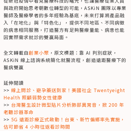
從新冠疫情中看見醫療科技的曙光，也讓醫療從業人員
與政府開始思考朝數位轉型的可能，ASKiN 團隊以專業
醫師及醫療學者的多年經驗為基底，未來打算將產品融
入「在地化」與「特色化」，提供不同地區、不同病徵
的病患相同服務，打造醫方有足夠醫療量能、病患也能
因實際需求就診的雙贏局面。
全文轉載自
創業小聚
，原文標題：靠 AI 判別症狀，
ASKiN 線上諮詢系統簡化就醫流程，創造遠距醫療下的
醫病雙贏
延伸閱讀

>> 
線上問診、避孕藥送到家！美國社企 Twentyeight 
Health 照顧弱勢女性健康
>> 
台灣醫生設計微型貼片分析肺部異常音，掀 200 年
老聽診器革命
>> 
5G 遠距診療正式啟動！台東、新竹偏鄉率先實施，
估可節省 4 小時往返看診時間