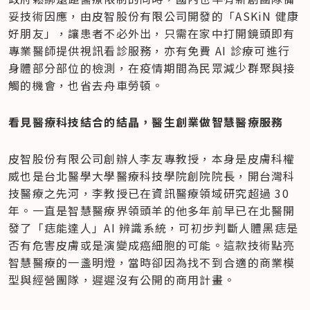
妥技術因應，由皮智股份有限公司開發的「ASKiN 健康
好朋友」，讓患者不必外出，只需在家中打開鏡頭即有
專業醫師提供視訊看診服務，亦有免費 AI 診療可進行
身體部分部位的檢測，在疫情期間為民眾減少群聚與接
觸的機會，也省去舟車勞頓。
看見醫療科技結合的結晶，醫生創業做智慧醫療服務
皮智股份有限公司創辦人李友專教授，本身是皮膚科權
威也是台北醫學大學醫療科技學院創院院長，開台灣科
技醫療之先河，李教授已在資訊醫療領域研究超過 30 
年。一直是智慧醫療界領頭羊的他多年前早已在北醫開
發了「痣能達人」AI 辨識系統，可初步判斷人體黑痣是
否有危害皮膚或是演變成癌細胞的可能。這款技術點亮
智慧醫療的一盞明燈，當時卻因為找不到合適的商業模
型與經營團隊，遲遲沒有公開的商用計畫。