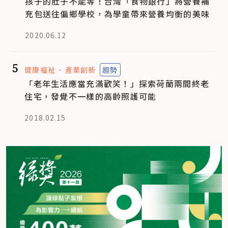
孩子的肚子不能等！台灣「食物銀行」將營養補
充包送往偏鄉學校，為學童帶來營養均衡的美味
2020.06.12
5
健康福祉
產業創新
趨勢
「老年生活應當充滿歡笑！」探索荷蘭兩間終老
住宅，發覺不一樣的高齡照護可能
2018.02.15