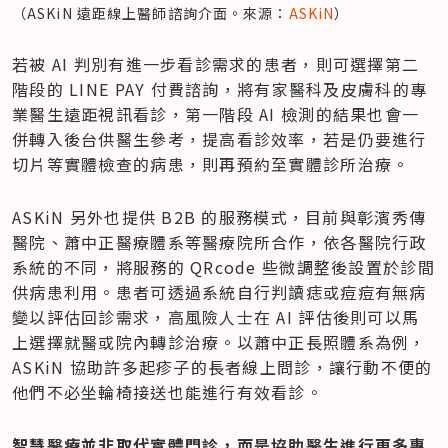
（ASKiN 遠距線上醫師諮詢介面。來源：
ASKiN
）
​若被 AI 判別有進一步看診需求的患者，則可選擇第二
階段的 LINE PAY 付費諮詢，將有家醫科及皮膚科的專
業醫生遠距視訊看診，第一階段 AI 檢測的結果也會一
併轉入後台供醫生參考，提高看診效率，若是仍要進行
切片等實體檢查的病患，則再預約至實體診所治療。
ASKiN 另外也提供 B2B 的服務模式，目前與彰濱秀傳
醫院、蕭中正醫療體系等醫療院所合作，依各醫院行政
系統的不同，將服務的 QRcode 些微調整後設置於診間
供病患利用。患者可透過系統自行判讀痣或痘痘有無病
變以評估回診需求，高風險人士在 AI 評估後則可以馬
上選擇就醫或院內轉診治療。以蕭中正長照體系為例，
ASKiN 協助許多起疹子的長者線上問診，讓行動不便的
他們不必坐輪椅接送也能進行有效看診。
智慧醫療並非取代實體門診，而是協助醫生進行更多專