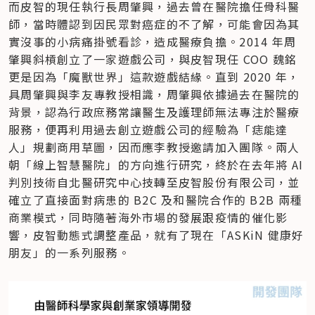
而皮智的現任執行長周肇興，過去曾在醫院擔任骨科醫
師，當時體認到因民眾對癌症的不了解，可能會因為其
實沒事的小病痛掛號看診，造成醫療負擔。2014 年周
肇興斜槓創立了一家遊戲公司，與皮智現任 COO 魏銘
更是因為「魔獸世界」這款遊戲結緣。直到 2020 年，
具周肇興與李友專教授相識，周肇興依據過去在醫院的
背景，認為行政庶務常讓醫生及護理師無法專注於醫療
服務，便再利用過去創立遊戲公司的經驗為「痣能達
人」規劃商用草圖，因而應李教授邀請加入團隊。兩人
朝「線上智慧醫院」的方向進行研究，終於在去年將 AI 
判別技術自北醫研究中心技轉至皮智股份有限公司，並
確立了直接面對病患的 B2C 及和醫院合作的 B2B 兩種
商業模式，同時隨著海外市場的發展跟疫情的催化影
響，皮智動態式調整產品，就有了現在「ASKiN 健康好
朋友」的一系列服務。