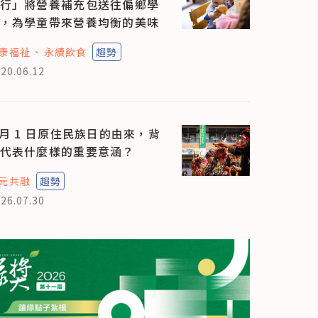
行」將營養補充包送往偏鄉學
，為學童帶來營養均衡的美味
康福祉
永續飲食
趨勢
20.06.12
 月 1 日原住民族日的由來，背
代表什麼樣的重要意涵？
元共融
趨勢
26.07.30