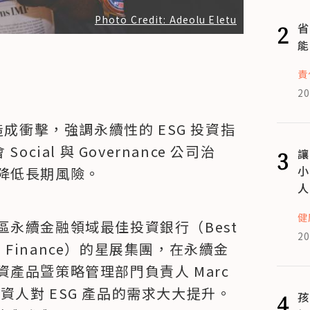
Photo Credit: Adeolu Eletu
2
省
能
責
20
造成衝擊，強調永續性的 ESG 投資指
Social 與 Governance 公司治
3
讓
小
降低長期風險。
人
健
永續金融領域最佳投資銀行（Best 
20
inable Finance）的星展集團，在永續金
品曁策略管理部門負責人 Marc 
，投資人對 ESG 產品的需求大大提升。
4
孩