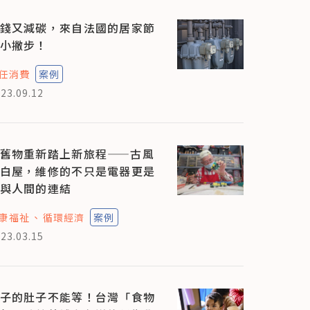
錢又減碳，來自法國的居家節
小撇步！
任消費
案例
23.09.12
舊物重新踏上新旅程——古風
白屋，維修的不只是電器更是
與人間的連結
康福祉
循環經濟
案例
23.03.15
子的肚子不能等！台灣「食物