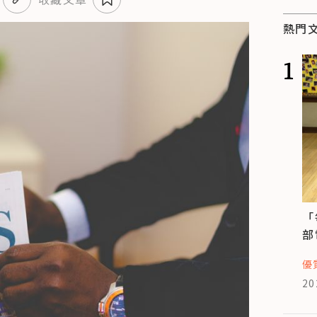
熱門
1
「
部
優
20