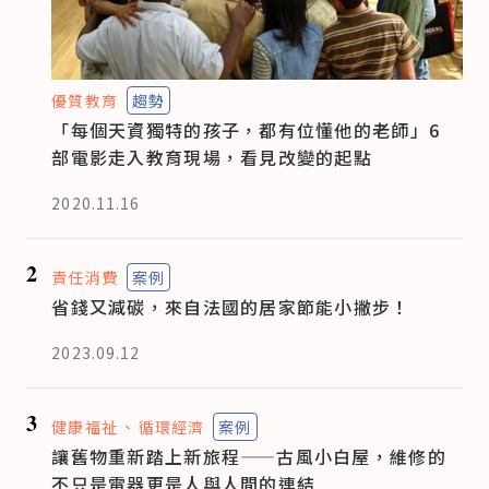
優質教育
趨勢
「每個天資獨特的孩子，都有位懂他的老師」6
部電影走入教育現場，看見改變的起點
2020.11.16
2
責任消費
案例
省錢又減碳，來自法國的居家節能小撇步！
2023.09.12
3
健康福祉
循環經濟
案例
讓舊物重新踏上新旅程——古風小白屋，維修的
不只是電器更是人與人間的連結