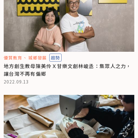
優質教育
城鄉發展
趨勢
地方創生教母陳美伶Ｘ甘樂文創林峻丞：集眾人之力，
讓台灣不再有偏鄉
2022.09.13