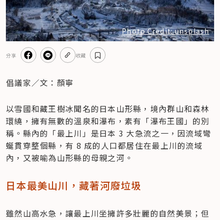
Photo Credit: unsplash
分享
收藏
倡議家／文：顏寧
以雪國和藏王樹冰聞名的日本山形縣，境內群山和森林
環繞，擁有無數的溫泉和瀑布，素有「瀑布王國」的別
稱。縣內的「最上川」是日本 3 大急流之一，因流域彎
蜒貫穿整個縣，有 8 成的人口都居住在最上川的流域
內，又被喻為山形縣的母親之河。
日本最美山川，藏著河廢垃圾
雖然山高水急，讓最上川坐擁許多壯麗的自然美景；但