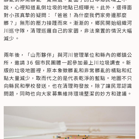
說，心裡知道亂倒垃圾的地點已經曝光。此外，還得面
對小孩真摯的疑問：「爸爸！為什麼我們家旁邊那麼
髒？」無形的壓力接踵而來。漸漸的，鄉民開始組織河
川巡守隊，清理巡邏自己的家園，非法棄置的情況大幅
減少。
兩年後，「山形夥伴」與河川管理單位和縣內的鄉鎮公
所，邀請 36 個市民團體一起參加最上川垃圾調查。新
版的垃圾地圖裡，原本象徵髒亂和非常髒亂的橘點和紅
點大量減少，取而代之的是代表乾淨的藍點。地圖不只
向縣民和學校發送，也在清理時發放，除了讓民眾認識
問題，同時也向大家募集維持環境整潔的妙方和建議。