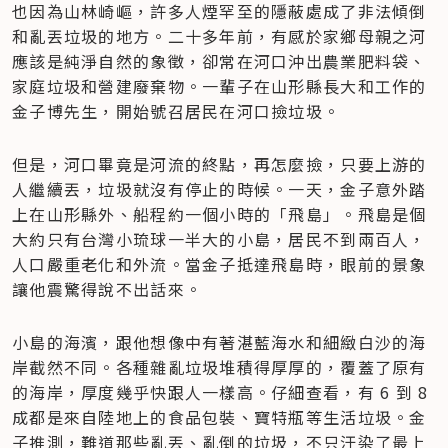
也因為山林崎嶇，許多人煙罕至的隱蔽處成了非法傾倒
和亂丟垃圾的地方。二十多年前，有感於家鄉母親之河
應該是純淨自然的象徵，卻常在河口沖出農業肥料袋、
家庭垃圾和營建廢棄物。一輩子在山形縣長大和工作的
金子博先生，開始號召居民在河口撿垃圾。
但是，河口畢竟是河流的終點，再怎麼撿，只要上游的
人繼續丟，垃圾就沒有停止的時候。一天，金子意外踏
上在山形縣外、船程約一個小時的「飛島」。飛島是個
大約只有台灣小琉球一半大的小島，居民不到兩百人，
人口嚴重老化和外流。當金子抵達飛島時，眼前的景象
讓他震驚得說不出話來。
小島的海濱，跟他想像中有著湛藍海水和細緻白沙的海
岸截然不同。各種雜亂垃圾堆積得厚厚的，覆蓋了原有
的海岸，厚度幾乎快跟人一樣高。仔細查看，有 6 到 8 
成都是來自陸地上的食品包裝、寶特瓶等生活垃圾。金
子推測，難道那些亂丟、亂倒的垃圾，不只汙染了最上