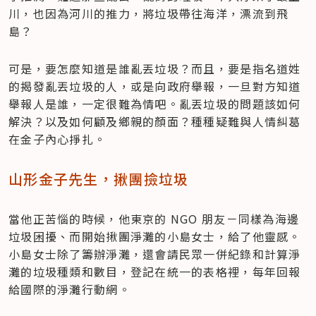
川，也因為河川的推力，將垃圾帶往海洋，漂流到飛
島？
可是，要怎麼知道是誰亂丟垃圾？而且，要是指名道姓
的揭發亂丟垃圾的人，或是向政府舉報，一旦對方知道
舉報人是誰，一定很難為情吧。亂丟垃圾的問題該如何
解決？以及如何顧及鄉親的顏面？種種疑難與人情糾葛
在金子內心掙扎。
山形金子先生，揪團撿垃圾
當他正苦惱的時候，他東京的 NGO 朋友－同樣為海邊
垃圾困擾、而開始揪團淨灘的小島女士，給了他靈感。
小島女士除了籌辦淨灘，還會請民眾一併紀錄和計算淨
灘的垃圾種類和數目，登記在統一的表格裡，每年回報
給國際的淨灘行動網。