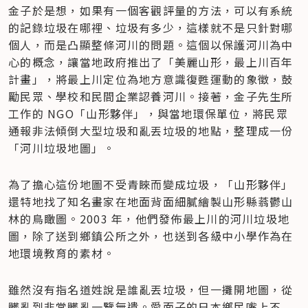
金子於是想，如果有一個客觀評量的方法，可以有系統
的記錄垃圾在哪裡、垃圾有多少，這樣就不是只針對哪
個人，而是凸顯整條河川的問題。這個以保護河川為中
心的概念，讓當地政府推出了「美麗山形，最上川百年
計畫」，將最上川定位為地方意識復甦運動的象徵，鼓
勵民眾、學校和民間企業認養河川。接著，金子先生所
工作的 NGO「山形夥伴」，與當地環保單位，將民眾
通報非法傾倒大型垃圾和亂丟垃圾的地點，整理成一份
「河川垃圾地圖」。
為了擔心這份地圖不受青睞而變成垃圾，「山形夥伴」
還特地找了知名畫家在地面背面細膩繪製山形縣蓊鬱山
林的鳥瞰圖。2003 年，他們發佈最上川的河川垃圾地
圖，除了送到鄉鎮公所之外，也送到各級中小學作為在
地環境教育的素材。
雖然沒有指名道姓說是誰亂丟垃圾，但一攤開地圖，從
髒亂到非常髒亂一覽無遺。愛面子的日本鄉民嘴上不