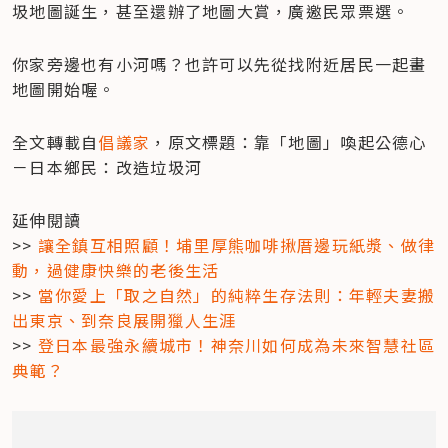
圾地圖誕生，甚至還辦了地圖大賞，廣邀民眾票選。
你家旁邊也有小河嗎？也許可以先從找附近居民一起畫
地圖開始喔。
全文轉載自
倡議家
，原文標題：靠「地圖」喚起公德心
－日本鄉民：改造垃圾河
延伸閱讀

>> 
讓全鎮互相照顧！埔里厚熊咖啡揪厝邊玩紙漿、做律
動，過健康快樂的老後生活
>> 
當你愛上「取之自然」的純粹生存法則：年輕夫妻搬
出東京、到奈良展開獵人生涯
>> 
登日本最強永續城市！神奈川如何成為未來智慧社區
典範？