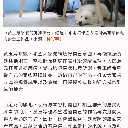
（黃玉婷領養的狗狗嘟比，總是乖乖地陪伴主人設計具有環保概
念的金工飾品。來源：
蔣岑苹
）
黃玉婷呼籲，希望大家先維護好自己家園，再慢慢擴及
到其他地方。當我們長期處在被汙染的環境裡，人的意
識其實會被麻痺，覺得環境這樣也無所謂。黃玉婷希望
從自己的家鄉基隆開始，透過自己的作品，打破大家被
麻痺的視覺感受以及意識，再慢慢將這樣的觀念擴散到
其他地方。
西定河的髒亂，使得原本會打開窗戶相互聊天的居民漸
漸自閉門戶，黃玉婷也希望透過自己的作品再次打開人
與人溝通的管道，因此，她會鼓勵客戶到實體的店面來
看商品，並藉此告訴客戶這些作品素材的來源，以及創