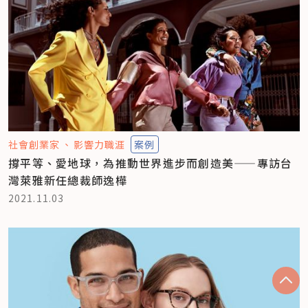
社會創業家
影響力職涯
案例
撐平等、愛地球，為推動世界進步而創造美——專訪台
灣萊雅新任總裁師逸樺
2021.11.03