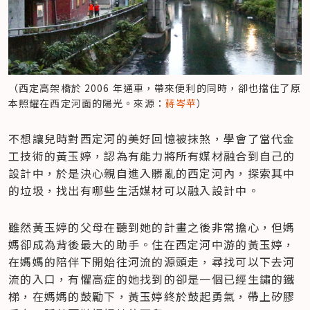
（西定高架橋於 2006 年通車，帶來便利的同時，卻也擋住了原
本照耀在西定河面的陽光。來源：
蔣岑苹
）
不想讓兒時對西定河的美好回憶被抹煞，學會了當代金
工技術的黃玉婷，認為有能力將所有媒材融合到自己的
設計中，於是決心親自進入髒亂的西定河內，探索其中
的垃圾，找出有哪些生活媒材可以融入設計中。
雖然黃玉婷的父母在聽到她的計畫之後非常擔心，但媽
媽卻成為背後最大的助手。住在西定河中游的黃玉婷，
在媽媽的陪伴下開始往河流的源頭走，尋找可以下去河
流的入口，有懼高症的她找到的卻是一個已經生鏽的鐵
梯，在媽媽的鼓勵下，黃玉婷終於鼓起勇氣，帶上矽膠