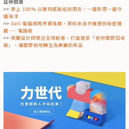
延伸閱讀

>> 
穿上 100% 以寶特瓶製成的雨衣，一邊防雨一邊守
護海洋
>> 
Dell 電腦將跨界賣珠寶，原料來自手機裡的秘密寶
藏——電路板
>> 
荷蘭設計師號召全球創客，打造居家「迷你塑膠回收
廠」，讓塑膠就地轉生為美麗的新品