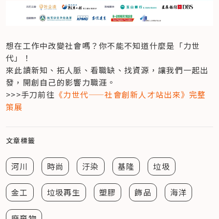
想在工作中改變社會嗎？你不能不知道什麼是「力世
代」！

來此讀新知、拓人脈、看職缺、找資源，讓我們一起出
發，開創自己的影響力職涯。

>>>手刀前往
《力世代——社會創新人才站出來》完整
策展
文章標籤
河川
時尚
汙染
基隆
垃圾
金工
垃圾再生
塑膠
飾品
海洋
廢棄物