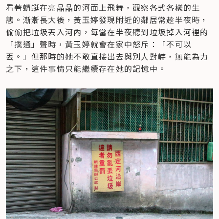
看著蜻蜓在亮晶晶的河面上飛舞，觀察各式各樣的生
態。漸漸長大後，黃玉婷發現附近的鄰居常趁半夜時，
偷偷把垃圾丟入河內，每當在半夜聽到垃圾掉入河裡的
「撲通」聲時，黃玉婷就會在家中怒斥：「不可以
丟。」但那時的她不敢直接出去與別人對峙，無能為力
之下，這件事情只能繼續存在她的記憶中。