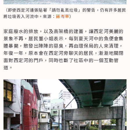
（即使西定河邊張貼著「請勿亂丟垃圾」的警告，仍有許多居民
將垃圾丟入河流中。來源：
蔣岑苹
）
家庭廢水的排放，以及高架橋的建蓋，讓西定河美麗的
景象不再，居民董小姐表示，每到夏天河中的魚便會集
體暴斃，散發出陣陣的惡臭，再由環保局的人來清理，
年復一年，原本會在西定河旁聊天的居民，漸漸地關閉
面對西定河的門戶，同時也斷了社區中的一個互動管
道。