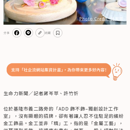
Photo Credit: 蔣岑苹
分享
收藏
生命力新聞／記者蔣岑苹、許竹忻
位於基隆市義二路旁的「ADD 飾不飾–獨創設計工作
室」，沒有顯眼的招牌，卻有著讓人忍不住駐足的繽紛
金工飾品。金工並非「精」工，指的是「金屬工藝」，