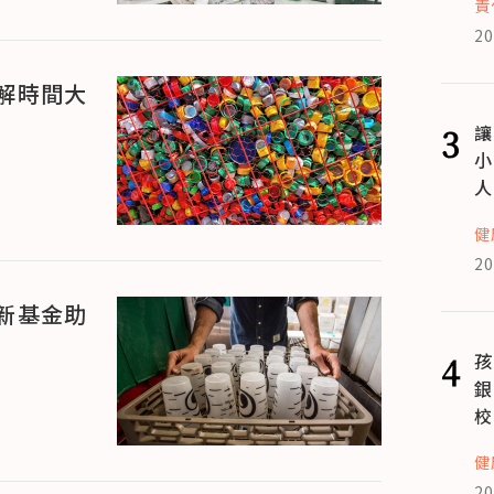
責
20
解時間大
3
讓
小
人
健
20
新基金助
4
孩
銀
校
健
20