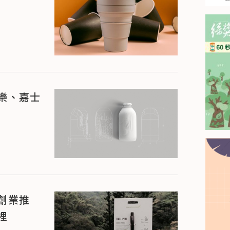
樂、嘉士
創業推
裡