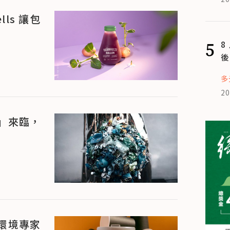
ls 讓包
5
8
後
多
20
」來臨，
環境專家