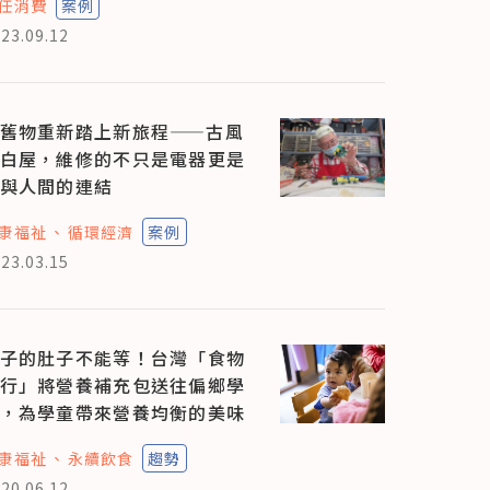
任消費
案例
23.09.12
舊物重新踏上新旅程——古風
白屋，維修的不只是電器更是
與人間的連結
康福祉
循環經濟
案例
23.03.15
子的肚子不能等！台灣「食物
行」將營養補充包送往偏鄉學
，為學童帶來營養均衡的美味
康福祉
永續飲食
趨勢
20.06.12