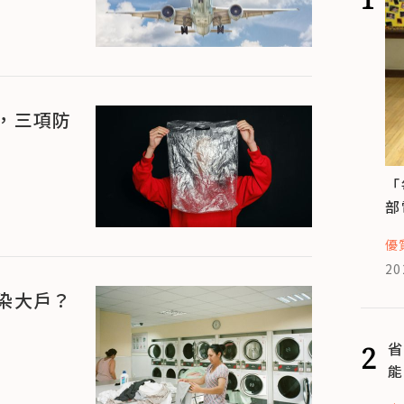
，三項防
「
部
優
20
染大戶？
2
省
能