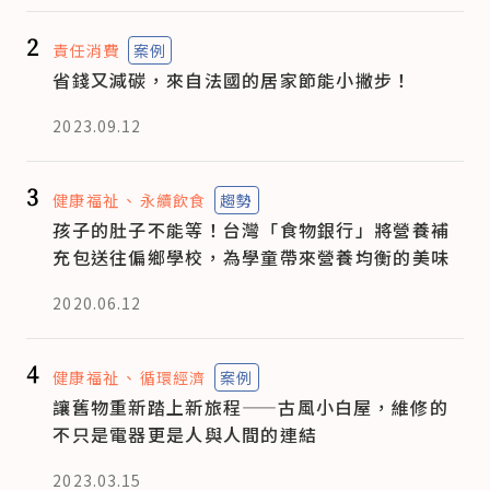
2
責任消費
案例
省錢又減碳，來自法國的居家節能小撇步！
2023.09.12
3
健康福祉
永續飲食
趨勢
孩子的肚子不能等！台灣「食物銀行」將營養補
充包送往偏鄉學校，為學童帶來營養均衡的美味
2020.06.12
4
健康福祉
循環經濟
案例
讓舊物重新踏上新旅程——古風小白屋，維修的
不只是電器更是人與人間的連結
2023.03.15