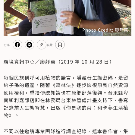
Photo Credit: 廖靜蕙
分享
收藏
環境資訊中心／廖靜蕙（2019 年 10 月 28 日）
每個民族稱呼可用植物的語言，隱藏著生態密碼，是留
給子孫的遺產。隨著《森林法》逐步恢復原民自然資源
使用權利，重拾傳統知識也在原鄉部落復興。台東縣卑
南鄉利嘉部落即在林務局台東林管處計畫支持下，書寫
記錄前人生態智慧，出版《你是我的菜：利卡夢生活植
物》。
不同以往邀請專業團隊進行調查記錄，這本書作者，集