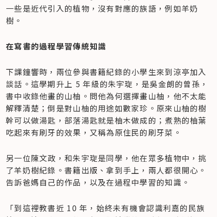
一些是近代引入的植物，沒有對應的族語，例如羊奶
樹。
在寫書的過程學習傳統知識
下課鐘響時，兩位參與書籍紀錄的小學生來到涼亭加入
談話。這學期升上 5 年級的朱宇琁，是吳金朗的曾孫，
書中收錄他畫的山柚。問他為何選擇畫山柚，他不太能
解釋清楚；倒是對山柚的用途如數家珍。原來山柚的樹
幹可以做湯匙，部落湯匙就是柚木做成的；煮熟的柚葉
吃起來有刷牙的效果，又稱為原住民的刷牙菜。
另一位陳文政，和朱宇琁是同學，他在眾多植物中，挑
了羊奶樹紀錄。書籍出版、拿到手上，兩人都很開心。
告訴爸媽自己的作品，以及在過程中學習的知識。
「到這裡教書近 10 年，始終未有機會認識利嘉的民族