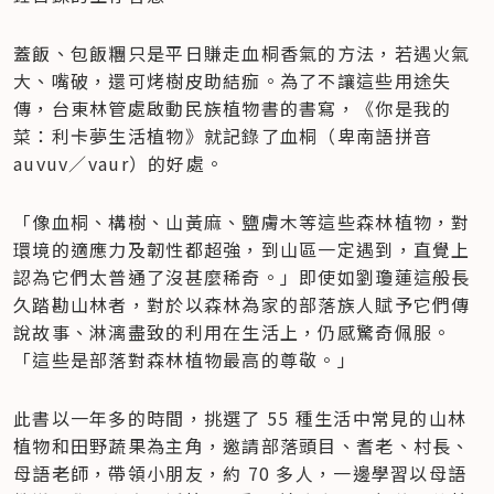
蓋飯、包飯糰只是平日賺走血桐香氣的方法，若遇火氣
大、嘴破，還可烤樹皮助結痂。為了不讓這些用途失
傳，台東林管處啟動民族植物書的書寫，《你是我的
菜：利卡夢生活植物》就記錄了血桐（卑南語拼音 
auvuv／vaur）的好處。
「像血桐、構樹、山黃麻、鹽膚木等這些森林植物，對
環境的適應力及韌性都超強，到山區一定遇到，直覺上
認為它們太普通了沒甚麼稀奇。」即使如劉瓊蓮這般長
久踏勘山林者，對於以森林為家的部落族人賦予它們傳
說故事、淋漓盡致的利用在生活上，仍感驚奇佩服。
「這些是部落對森林植物最高的尊敬。」
此書以一年多的時間，挑選了 55 種生活中常見的山林
植物和田野蔬果為主角，邀請部落頭目、耆老、村長、
母語老師，帶領小朋友，約 70 多人，一邊學習以母語