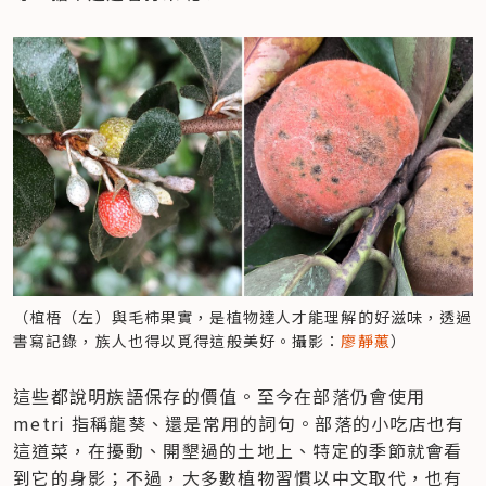
（椬梧（左）與毛柿果實，是植物達人才能理解的好滋味，透過
書寫記錄，族人也得以覓得這般美好。攝影：
廖靜蕙
）
這些都說明族語保存的價值。至今在部落仍會使用 
metri 指稱龍葵、還是常用的詞句。部落的小吃店也有
這道菜，在擾動、開墾過的土地上、特定的季節就會看
到它的身影；不過，大多數植物習慣以中文取代，也有