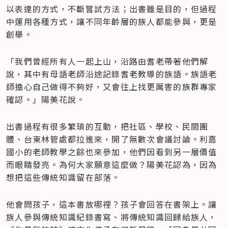
以表達的方式，不斷嘗試方法；出書雖是目的，但過程
中運用各種方式，讓不同年齡層的族人都能參與，更是
創舉。
「我們曾經所有人一起上山，沿路由耆老帶著他們解
說，其中有母語老師沿途記錄耆老教導的族語。族語老
師擔心自己做得不夠好，又會往上找更厲害的族群專家
確認。」陽美花說。
出書過程有很多繁瑣的互動，把社區、學校、民間團
體、台東林管處都拉進來，開了無數次會議討論。利嘉
國小的老師教學之餘也來參加，他們因看到另一層價值
而眼睛發亮。為何大家願意這麼做？陽美花認為，因為
想把這些傳統知識留在部落。
他會問孩子，這本書放哪裡？孩子會回答在書架上。讓
族人參與傳統知識紀錄書寫、將傳統知識回歸給族人，