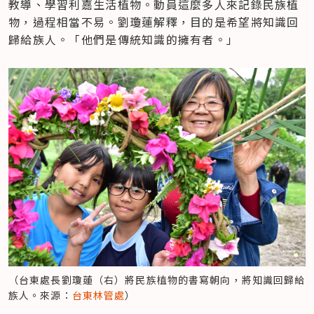
教導、學習利嘉生活植物。動員這麼多人來記錄民族植
物，過程相當不易。劉瓊蓮解釋，目的是希望將知識回
歸給族人。「他們是傳統知識的擁有者。」
（台東處長劉瓊蓮（右）將民族植物的書寫朝向，將知識回歸給
族人。來源：
台東林管處
）