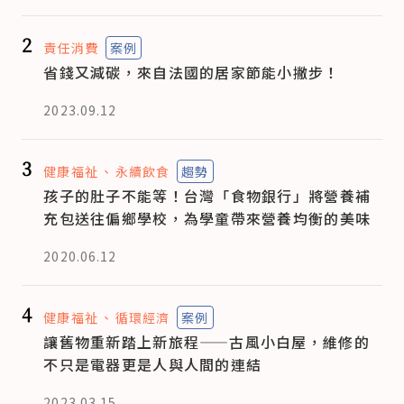
2
責任消費
案例
省錢又減碳，來自法國的居家節能小撇步！
2023.09.12
3
健康福祉
永續飲食
趨勢
孩子的肚子不能等！台灣「食物銀行」將營養補
充包送往偏鄉學校，為學童帶來營養均衡的美味
2020.06.12
4
健康福祉
循環經濟
案例
讓舊物重新踏上新旅程——古風小白屋，維修的
不只是電器更是人與人間的連結
2023.03.15