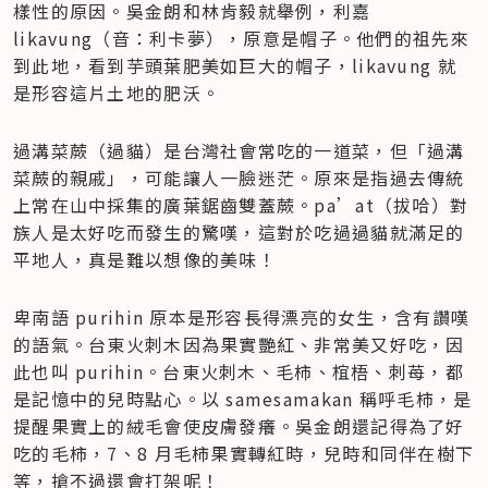
樣性的原因。吳金朗和林肯毅就舉例，利嘉 
likavung（音：利卡夢），原意是帽子。他們的祖先來
到此地，看到芋頭葉肥美如巨大的帽子，likavung 就
是形容這片土地的肥沃。
過溝菜蕨（過貓）是台灣社會常吃的一道菜，但「過溝
菜蕨的親戚」，可能讓人一臉迷茫。原來是指過去傳統
上常在山中採集的廣葉鋸齒雙蓋蕨。pa’at（拔哈）對
族人是太好吃而發生的驚嘆，這對於吃過過貓就滿足的
平地人，真是難以想像的美味！
卑南語 purihin 原本是形容長得漂亮的女生，含有讚嘆
的語氣。台東火刺木因為果實艷紅、非常美又好吃，因
此也叫 purihin。台東火刺木、毛柿、椬梧、刺苺，都
是記憶中的兒時點心。以 samesamakan 稱呼毛柿，是
提醒果實上的絨毛會使皮膚發癢。吳金朗還記得為了好
吃的毛柿，7、8 月毛柿果實轉紅時，兒時和同伴在樹下
等，搶不過還會打架呢！