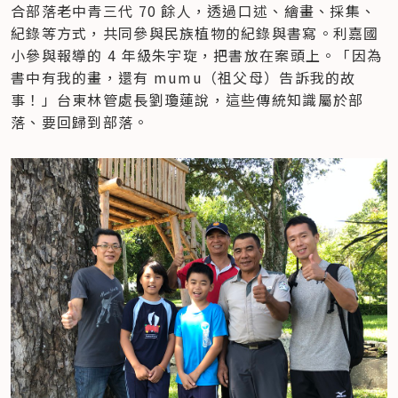
合部落老中青三代 70 餘人，透過口述、繪畫、採集、
紀錄等方式，共同參與民族植物的紀錄與書寫。利嘉國
小參與報導的 4 年級朱宇琁，把書放在案頭上。「因為
書中有我的畫，還有 mumu（祖父母）告訴我的故
事！」台東林管處長劉瓊蓮說，這些傳統知識屬於部
落、要回歸到部落。