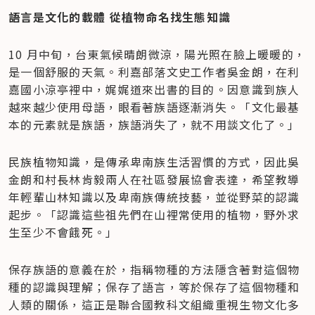
語言是文化的載體 從植物命名找生態知識
10 月中旬，台東氣候晴朗微涼，陽光照在臉上暖暖的，
是一個舒服的天氣。利嘉部落文史工作者吳金朗，在利
嘉國小涼亭裡中，娓娓道來出書的目的。因意識到族人
越來越少使用母語，眼看著族語逐漸消失。「文化最基
本的元素就是族語，族語消失了，就不用談文化了。」
民族植物知識，是傳承卑南族生活習慣的方式，因此吳
金朗和村長林肯毅兩人在社區發展協會表達，希望教導
年輕輩山林知識以及卑南族傳統技藝，並從野菜的認識
起步。「認識這些祖先們在山裡常使用的植物，野外求
生至少不會餓死。」
保存族語的意義在於，指稱物種的方法隱含著對這個物
種的認識與理解；保存了語言，等於保存了這個物種和
人類的關係，這正是聯合國教科文組織重視生物文化多