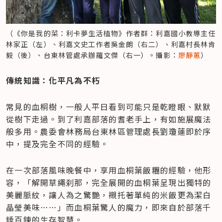
（《你是我的菜：利卡夢生活植物》作者群：利嘉國小教導主任
林家正（左）、利嘉文史工作者吳金朗（右二）、利嘉村長林肯
毅（後）、台東林管處承辦羅文傑（右一）。攝影：
廖靜蕙
）
傳統知識：化平凡為不朽
常見的血桐樹，一般人平日看到可能只是乾瞪眼、默默
從樹下走過。到了利嘉部落的耆老手上，有如施展魔法
般多用。農委會林務局台東林區管理處長劉瓊蓮即於序
中，提及完全不同的經驗。
在一次部落風味晚餐中，享用血桐葉飯糰的經驗，他形
容，「解開草繩刹那，完全展開的血桐葉呈現出獨特的
美麗脈紋，讓人為之驚艷，襯托著單純的米飯更為潔白
晶瑩美味……」而血桐葉驚人的魔力，即來自於部落千
錘百鍊的生存智慧。