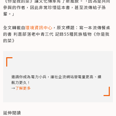
《你是我的菜》讓文化傳承有了新風貌。「因為是共同
參與的作者，因此非常珍惜這本書，甚至流傳給子孫
輩。」
全文轉載自
環境資訊中心
，原文標題：寫一本流傳餐桌
的書 利嘉部落老中青三代 記錄55種民族植物《你是我
的菜》
邀請你成為電力小兵，讓社企流網站發電量更高、續
航力更久！

→
了解更多 
延伸閱讀
