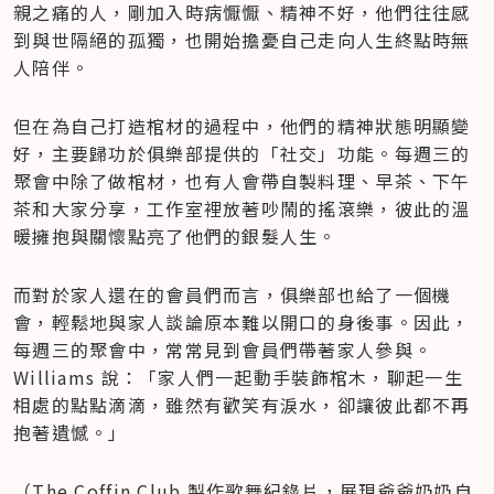
親之痛的人，剛加入時病懨懨、精神不好，他們往往感
到與世隔絕的孤獨，也開始擔憂自己走向人生終點時無
人陪伴。
但在為自己打造棺材的過程中，他們的精神狀態明顯變
好，主要歸功於俱樂部提供的「社交」功能。每週三的
聚會中除了做棺材，也有人會帶自製料理、早茶、下午
茶和大家分享，工作室裡放著吵鬧的搖滾樂，彼此的溫
暖擁抱與關懷點亮了他們的銀髮人生。
而對於家人還在的會員們而言，俱樂部也給了一個機
會，輕鬆地與家人談論原本難以開口的身後事。因此，
每週三的聚會中，常常見到會員們帶著家人參與。
Williams 說：「家人們一起動手裝飾棺木，聊起一生
相處的點點滴滴，雖然有歡笑有淚水，卻讓彼此都不再
抱著遺憾。」
（The Coffin Club 製作歌舞紀錄片，展現爺爺奶奶自