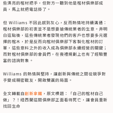
些漂亮的棺材把手，但對方一聽到他是棺材俱樂部成
員，馬上就把電話掛了。
但 Williams 不因此感到灰心，反而熱情地持續溝通：
棺材俱樂部的初衷並不是想要搶傳統業者的生意。弄明
白這點後，這些傳統業者發現他們的客戶也想要多元選
擇的棺木，於是反而向棺材俱樂部下客製化棺材的訂
單，這些意料之外的收入成為俱樂部永續經營的關鍵；
而對棺材俱樂部的會員們，在喪禮規劃上也有了經驗豐
富的諮詢對象。
Williams 的熱情與堅持，讓創新與傳統之間從競爭對
手變成親密戰友，開啟雙贏的局面。
全文轉載自
創新拿鐵
，原文標題：「自己的棺材自己
做」？！紐西蘭這間俱樂部正面看待死亡，讓會員重新
找回生命