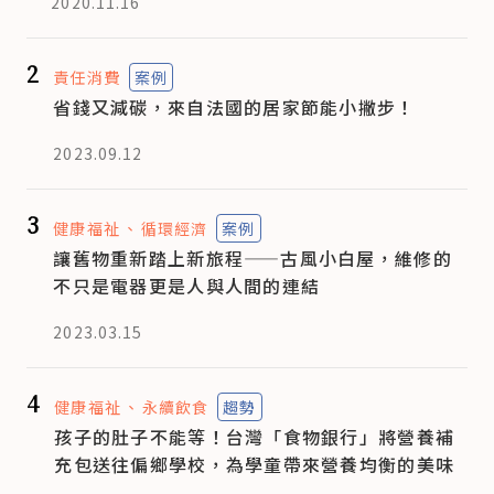
2020.11.16
2
責任消費
案例
省錢又減碳，來自法國的居家節能小撇步！
2023.09.12
3
健康福祉
循環經濟
案例
讓舊物重新踏上新旅程——古風小白屋，維修的
不只是電器更是人與人間的連結
2023.03.15
4
健康福祉
永續飲食
趨勢
孩子的肚子不能等！台灣「食物銀行」將營養補
充包送往偏鄉學校，為學童帶來營養均衡的美味