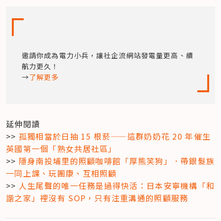
邀請你成為電力小兵，讓社企流網站發電量更高、續
航力更久！

→
了解更多
延伸閱讀

>> 
孤獨相當於日抽 15 根菸——這群奶奶花 20 年催生
英國第一個「熟女共居社區」
>> 
隱身南投埔里的照顧咖啡館「厚熊笑狗」．帶銀髮族
一同上課、玩團康、互相照顧
>> 
人生尾聲的唯一任務是過得快活：日本安寧機構「和
諧之家」裡沒有 SOP，只有注重溝通的照顧服務