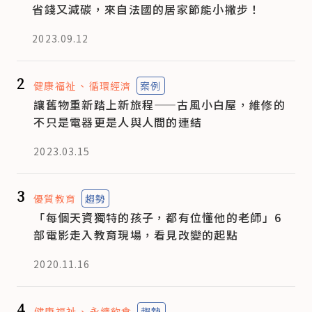
省錢又減碳，來自法國的居家節能小撇步！
2023.09.12
2
健康福祉
循環經濟
案例
讓舊物重新踏上新旅程——古風小白屋，維修的
不只是電器更是人與人間的連結
2023.03.15
3
優質教育
趨勢
「每個天資獨特的孩子，都有位懂他的老師」6
部電影走入教育現場，看見改變的起點
2020.11.16
4
健康福祉
永續飲食
趨勢