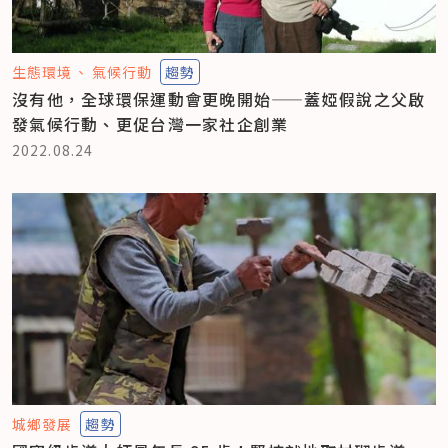
生態環境
氣候行動
趨勢
沒有他，全球環保運動會更晚開始——蓋婭假說之父啟
發氣候行動、更促台灣一家社企創業
2022.08.24
城鄉發展
趨勢