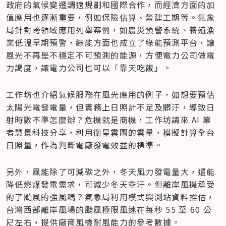
政府的氣候變遷調適規劃和國際合作，而經濟方面的加
值應用也逐漸重要，例如保險估算、營建工期等。氣象
局針對跨領域應用列舉案例，如農災預警系統、養殖漁
業低溫早期預警，綠能方面也成立了綠能預測平台，讓
風光不再是不穩定不可預測的能源，方便電力公司做電
力調度，讓電力公司也可以「靠天吃飯」。
工作坊也介紹氣候服務在風光應用的例子，如想要預估
太陽光電發電量，但實務上日照計不足及髒汙，導致日
射時數不準怎麼辦？危機就是商機，工作坊請來 AI 業
者慧景科技分享，利用衛星雲圖的雲量，模擬計算全台
日照量，作為判斷電廠發電效益的標準。
另外，風能除了可減碳之外，冬天風力發電量大，還能
降低燃煤發電需求，可減少冬天空汙。但離岸風機承受
的了颱風的強風嗎？氣象局利用模式與測站資料推估，
台灣西部離岸風場的颱風極限風速在每秒 55 至 60 公
尺左右，提供廠商風機耐風能力的參考數據。