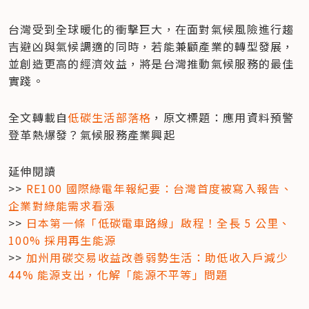
台灣受到全球暖化的衝擊巨大，在面對氣候風險進行趨
吉避凶與氣候調適的同時，若能兼顧產業的轉型發展，
並創造更高的經濟效益，將是台灣推動氣候服務的最佳
實踐。
全文轉載自
低碳生活部落格
，原文標題：應用資料預警
登革熱爆發？氣候服務產業興起
延伸閱讀

>> 
RE100 國際綠電年報紀要：台灣首度被寫入報告、
企業對綠能需求看漲
>> 
日本第一條「低碳電車路線」啟程！全長 5 公里、
100% 採用再生能源
>> 
加州用碳交易收益改善弱勢生活：助低收入戶減少 
44% 能源支出，化解「能源不平等」問題