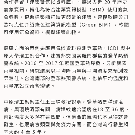
合作建置「建築微氣候資料庫」，將過去近 20 年歷史
氣象資訊，轉化為符合建築資訊模型（BIM）使用的氣
象參數，協助建築師打造更節能的建築。建模軟體公司
歐特克也介紹綠色建築資訊模型（Green BIM），軟體
可使用氣象資料，模擬建築能耗。
健康方面的案例是應用氣候資料預測登革熱，ICDI 與中
原大學環工系合作，建置邦交國索羅門群島的登革熱預
警系統。2016 至 2017 年索國登革熱爆發，分析與降
雨量相關，研究結果以平均降雨量與平均溫度來預測效
果較佳。台灣南部的登革熱預警系統，也依平均溫度和
雨量來設立預警燈號。
中原環工系系主任王玉純教授說明，登革熱是種環境
病，與環境清潔有關，病媒蚊適合溫度在18 至 36 度，
南部溫度大多落在這區間。但適合的氣溫也不見得就會
發生，也跟病毒類型與免疫力有關，而台灣流行發生頻
率大約 4 至 5 年。